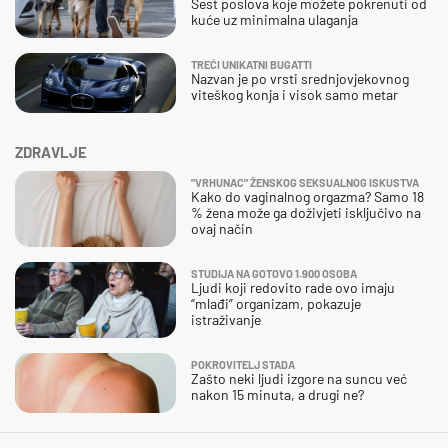
Šest poslova koje možete pokrenuti od
kuće uz minimalna ulaganja
TREĆI UNIKATNI BUGATTI
Nazvan je po vrsti srednjovjekovnog
viteškog konja i visok samo metar
ZDRAVLJE
"VRHUNAC" ŽENSKOG SEKSUALNOG ISKUSTVA
Kako do vaginalnog orgazma? Samo 18
% žena može ga doživjeti isključivo na
ovaj način
STUDIJA NA GOTOVO 1.900 OSOBA
Ljudi koji redovito rade ovo imaju
“mlađi” organizam, pokazuje
istraživanje
POKROVITELJ STADA
Zašto neki ljudi izgore na suncu već
nakon 15 minuta, a drugi ne?