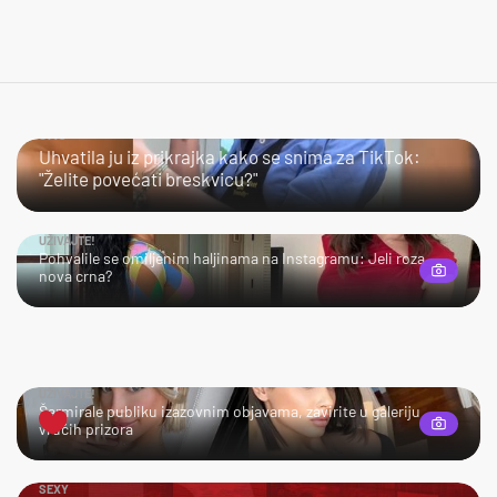
JAO…
Uhvatila ju iz prikrajka kako se snima za TikTok:
"Želite povećati breskvicu?"
UŽIVAJTE!
Pohvalile se omiljenim haljinama na Instagramu: Jeli roza
nova crna?
UŽIVAJTE!
Šarmirale publiku izazovnim objavama, zavirite u galeriju
vrućih prizora
SEXY