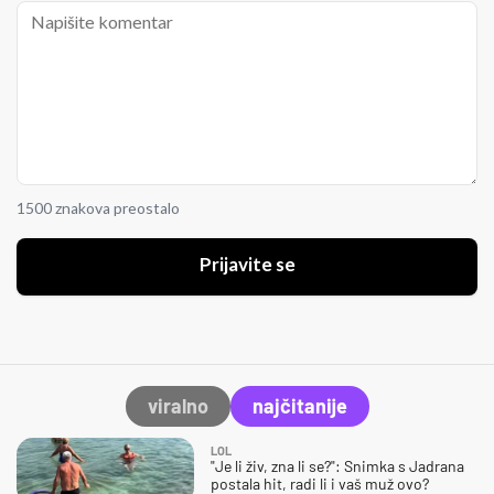
1500 znakova preostalo
Prijavite se
viralno
najčitanije
LOL
"Je li živ, zna li se?": Snimka s Jadrana
postala hit, radi li i vaš muž ovo?