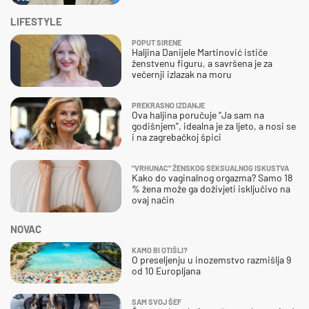
LIFESTYLE
POPUT SIRENE
Haljina Danijele Martinović ističe
ženstvenu figuru, a savršena je za
večernji izlazak na moru
PREKRASNO IZDANJE
Ova haljina poručuje “Ja sam na
godišnjem”, idealna je za ljeto, a nosi se
i na zagrebačkoj špici
"VRHUNAC" ŽENSKOG SEKSUALNOG ISKUSTVA
Kako do vaginalnog orgazma? Samo 18
% žena može ga doživjeti isključivo na
ovaj način
NOVAC
KAMO BI OTIŠLI?
O preseljenju u inozemstvo razmišlja 9
od 10 Europljana
SAM SVOJ ŠEF