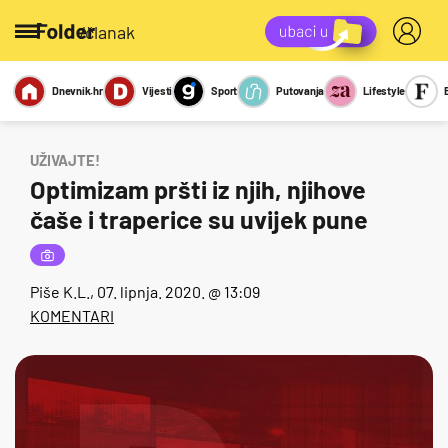
/članak
Dnevnik.hr
Vijesti
Sport
Putovanja
Lifestyle
Viralno
Miks
Kviz
Report
Sexy
UŽIVAJTE!
Optimizam pršti iz njih, njihove
čaše i traperice su uvijek pune
Piše
K.L.
, 07. lipnja. 2020. @ 13:09
KOMENTARI