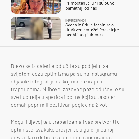
Primoštenu: "Oni su puno
pametniji od nas"
IMPRESIVNO!
Scena iz Srbije fascinirala
društvene mreže! Pogledajte
neobičnog ljubimca
Djevojke iz galerije odlučile su podijeliti sa
svijetom dozu optimizma pa su na Instagramu
objavile fotografije na kojima poziraju u
trapericama. Njihove izazovne poze oduševile su
sve ljubitelje traperica i oblina koji su također
odmah poprimili pozitivan pogled na život.
Mogu li djevojke u trapericama i vas pretvoriti u
optimiste, svakako provjerite u galeriji punoj
djevojaka u dobro popunjenim trapericama.