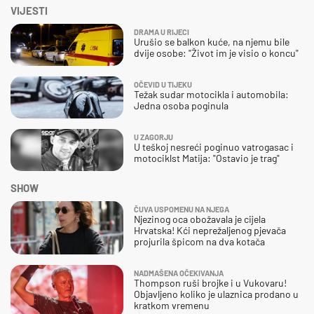
VIJESTI
DRAMA U RIJECI
Urušio se balkon kuće, na njemu bile
dvije osobe: "Život im je visio o koncu"
OČEVID U TIJEKU
Težak sudar motocikla i automobila:
Jedna osoba poginula
U ZAGORJU
U teškoj nesreći poginuo vatrogasac i
motociklst Matija: "Ostavio je trag"
SHOW
ČUVA USPOMENU NA NJEGA
Njezinog oca obožavala je cijela
Hrvatska! Kći neprežaljenog pjevača
projurila špicom na dva kotača
NADMAŠENA OČEKIVANJA
Thompson ruši brojke i u Vukovaru!
Objavljeno koliko je ulaznica prodano u
kratkom vremenu