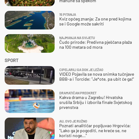
mahune sa špekom
15 PITANJA
Kviz općeg znanja: Za one pred kojima
se i Google može sakriti
NAJMANJA NA SVIJETU
Čudo prirode: Predivna pješčana plaža
na 100 metara od mora
SPORT
CIPELARILI GA DOK JE LEŽAO
VIDEO Pojavila se nova snimka tučnjave
BBB-a i Torcide: "Je*ote, pa ubit će ga!"
DRAMATIČAN PREOKRET
Kakva drama u Zagrebu! Hrvatska
srušila Srbiju i izborila finale Svjetskog
prvenstva
AU, OVO JE RUŽNO
Poznati analitičar popljuvao Hrgovića:
"Lako ga je pogoditi, ne kreće se, ne
koristi noge..."