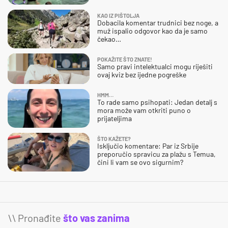
KAO IZ PIŠTOLJA
Dobacila komentar trudnici bez noge, a
muž ispalio odgovor kao da je samo
čekao…
POKAŽITE ŠTO ZNATE!
Samo pravi intelektualci mogu riješiti
ovaj kviz bez ijedne pogreške
HMM…
To rade samo psihopati: Jedan detalj s
mora može vam otkriti puno o
prijateljima
ŠTO KAŽETE?
Isključio komentare: Par iz Srbije
preporučio spravicu za plažu s Temua,
čini li vam se ovo sigurnim?
\\ Pronađite
što vas zanima