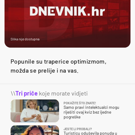
Slika nije dostupna
Popunile su traperice optimizmom,
možda se prelije i na vas.
\\
Tri priče
koje morate vidjeti
POKAŽITE ŠTO ZNATE!
Samo pravi intelektualci mogu
riješiti ovaj kviz bez ijedne
pogreške
JESTE LI PROBALI?
Turisticu oduševila ponuda u