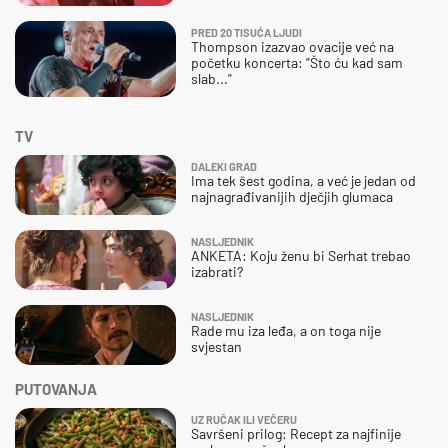
PRED 20 TISUĆA LJUDI
Thompson izazvao ovacije već na
početku koncerta: "Što ću kad sam
slab..."
TV
DALEKI GRAD
Ima tek šest godina, a već je jedan od
najnagrađivanijih dječjih glumaca
NASLJEDNIK
ANKETA: Koju ženu bi Serhat trebao
izabrati?
NASLJEDNIK
Rade mu iza leđa, a on toga nije
svjestan
PUTOVANJA
UZ RUČAK ILI VEČERU
Savršeni prilog: Recept za najfinije