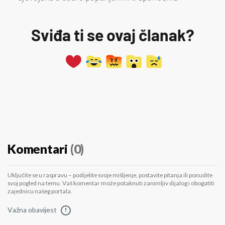
Sviđa ti se ovaj članak?
Komentari
(0)
Uključite se u raspravu – podijelite svoje mišljenje, postavite pitanja ili ponudite
svoj pogled na temu. Vaš komentar može potaknuti zanimljiv dijalog i obogatiti
zajednicu našeg portala.
Važna obavijest
!