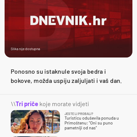
Slika nije dostupna
Ponosno su istaknule svoja bedra i
bokove, možda uspiju zaljuljati i vaš dan.
\\
Tri priče
koje morate vidjeti
JESTE LI PROBALI?
Turisticu oduševila ponuda u
Primoštenu: "Oni su puno
pametniji od nas"