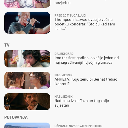
nevjericu
PRED 20 TISUĆA LJUDI
Thompson izazvao ovacije već na
početku koncerta: "Što ću kad sam
slab..."
TV
DALEKI GRAD
Ima tek šest godina, a već je jedan od
najnagrađivanijih dječjih glumaca
NASLJEDNIK
ANKETA: Koju ženu bi Serhat trebao
izabrati?
NASLJEDNIK
Rade mu iza leđa, a on toga nije
svjestan
PUTOVANJA
UŽIVANJE NA "PRIVATNOM" OTOKU