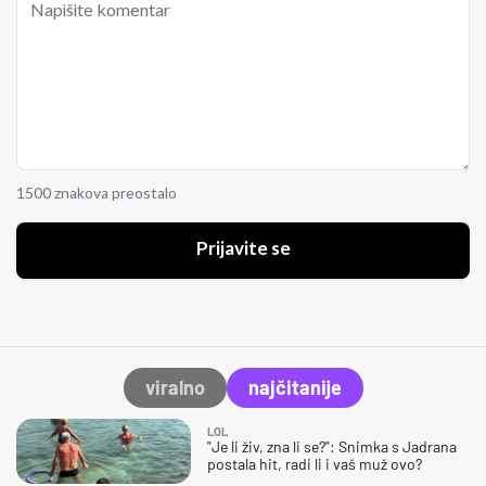
1500 znakova preostalo
Prijavite se
viralno
najčitanije
LOL
"Je li živ, zna li se?": Snimka s Jadrana
postala hit, radi li i vaš muž ovo?