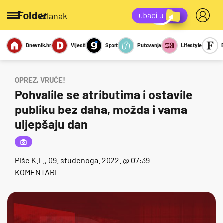
/članak
Dnevnik.hr
Vijesti
Sport
Putovanja
Lifestyle
Viralno
Miks
Kviz
Report
Sexy
OPREZ, VRUĆE!
Pohvalile se atributima i ostavile
publiku bez daha, možda i vama
uljepšaju dan
Piše
K.L.
, 09. studenoga. 2022. @ 07:39
KOMENTARI