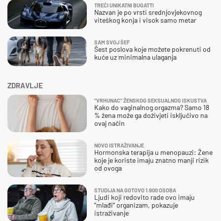
TREĆI UNIKATNI BUGATTI
Nazvan je po vrsti srednjovjekovnog
viteškog konja i visok samo metar
SAM SVOJ ŠEF
Šest poslova koje možete pokrenuti od
kuće uz minimalna ulaganja
ZDRAVLJE
"VRHUNAC" ŽENSKOG SEKSUALNOG ISKUSTVA
Kako do vaginalnog orgazma? Samo 18
% žena može ga doživjeti isključivo na
ovaj način
NOVO ISTRAŽIVANJE
Hormonska terapija u menopauzi: Žene
koje je koriste imaju znatno manji rizik
od ovoga
STUDIJA NA GOTOVO 1.900 OSOBA
Ljudi koji redovito rade ovo imaju
“mlađi” organizam, pokazuje
istraživanje