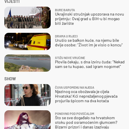
VIJESTI
BURE BARUTA
Ukrajinski stručnjak upozorava na novu
prijetnju: Ovaj grad u BiH-u bi mogao
biti žarište
DRAMA U RIJECI
Urušio se balkon kuće, na njemu bile
dvije osobe: "Život im je visio o koncu"
STIŽU NOVE VRUĆINE
Plovila čekaju, s dna izviru čuda: "Nekad
sam se tu kupao, sad igram nogomet"
SHOW
ČUVA USPOMENU NA NJEGA
Njezinog oca obožavala je cijela
Hrvatska! Kći neprežaljenog pjevača
projurila špicom na dva kotača
PONOVNO POD POVEĆALOM
Što se sve događalo na hrvatskom
otoku pod osramoćenim glumcem?
Bizarni prizori i danas izazivaju