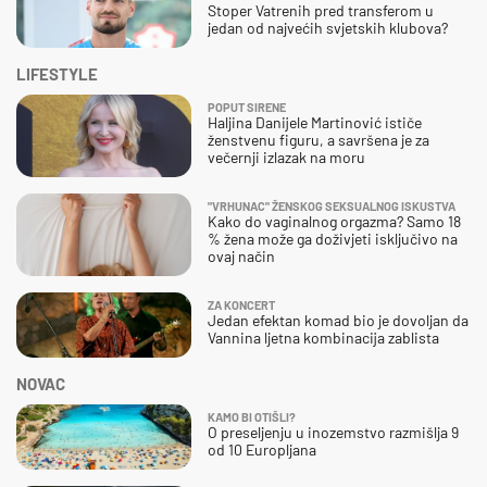
Stoper Vatrenih pred transferom u
jedan od najvećih svjetskih klubova?
LIFESTYLE
POPUT SIRENE
Haljina Danijele Martinović ističe
ženstvenu figuru, a savršena je za
večernji izlazak na moru
"VRHUNAC" ŽENSKOG SEKSUALNOG ISKUSTVA
Kako do vaginalnog orgazma? Samo 18
% žena može ga doživjeti isključivo na
ovaj način
ZA KONCERT
Jedan efektan komad bio je dovoljan da
Vannina ljetna kombinacija zablista
NOVAC
KAMO BI OTIŠLI?
O preseljenju u inozemstvo razmišlja 9
od 10 Europljana