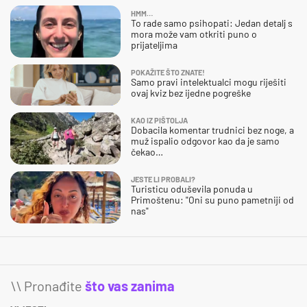
HMM…
To rade samo psihopati: Jedan detalj s
mora može vam otkriti puno o
prijateljima
POKAŽITE ŠTO ZNATE!
Samo pravi intelektualci mogu riješiti
ovaj kviz bez ijedne pogreške
KAO IZ PIŠTOLJA
Dobacila komentar trudnici bez noge, a
muž ispalio odgovor kao da je samo
čekao…
JESTE LI PROBALI?
Turisticu oduševila ponuda u
Primoštenu: "Oni su puno pametniji od
nas"
\\ Pronađite
što vas zanima