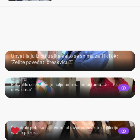
JAO…
Uhvatila ju iz prikrajka kako se snima za TikTok:
"Želite povećati breskvicu?"
UŽIVAJTE!
Pohvalile se omiljenim haljinama na Instagramu: Jeli roza
nova crna?
UŽIVAJTE!
Šarmirale publiku izazovnim objavama, zavirite u galeriju
vrućih prizora