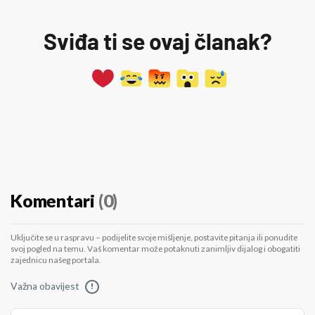
Sviđa ti se ovaj članak?
Komentari
(0)
Uključite se u raspravu – podijelite svoje mišljenje, postavite pitanja ili ponudite
svoj pogled na temu. Vaš komentar može potaknuti zanimljiv dijalog i obogatiti
zajednicu našeg portala.
Važna obavijest
!