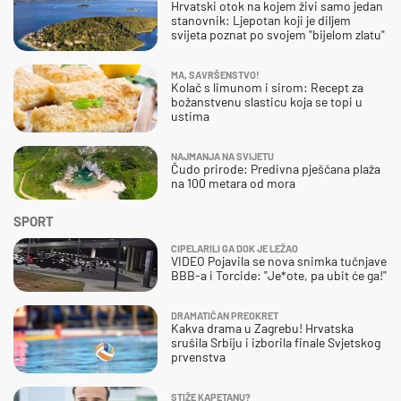
Hrvatski otok na kojem živi samo jedan
stanovnik: Ljepotan koji je diljem
svijeta poznat po svojem "bijelom zlatu"
MA, SAVRŠENSTVO!
Kolač s limunom i sirom: Recept za
božanstvenu slasticu koja se topi u
ustima
NAJMANJA NA SVIJETU
Čudo prirode: Predivna pješčana plaža
na 100 metara od mora
SPORT
CIPELARILI GA DOK JE LEŽAO
VIDEO Pojavila se nova snimka tučnjave
BBB-a i Torcide: "Je*ote, pa ubit će ga!"
DRAMATIČAN PREOKRET
Kakva drama u Zagrebu! Hrvatska
srušila Srbiju i izborila finale Svjetskog
prvenstva
STIŽE KAPETANU?