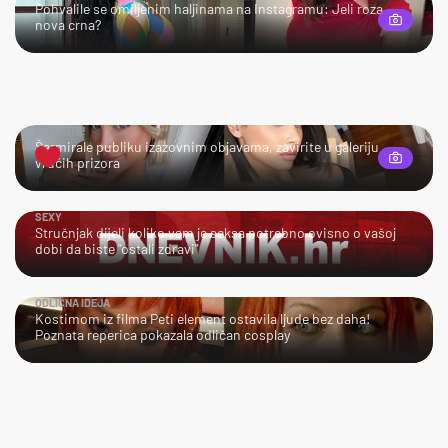
Pohvalile se omiljenim haljinama na Instagramu: Jeli roza
nova crna?
UŽIVAJTE!
Šarmirale publiku izazovnim objavama, zavirite u galeriju
vrućih prizora
SEXY
Stručnjak dijeli koliko vam je seksa potrebno ovisno o vašoj
dobi da biste "ostali zdravi"
ODLIČNA IDEJA
Kostimom iz filma Peti element ostavila ljude bez daha!
Poznata reperica pokazala odličan cosplay