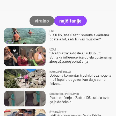
viralno
najčitanije
LOL
"Je li živ, zna li se?": Snimka s Jadrana
postala hit, radi li i vaš muž ovo?
UŽAS…
"Ove tri štrace došle su u klub…":
Splitska influencerica oplela po ženama
zbog užasnog ponašanja
KAO IZ PIŠTOLJA
Dobacila komentar trudnici bez noge, a
muž ispalio odgovor kao da je samo
čekao…
NISU STIGLI POPRAVITI
Platio noćenje u Zadru 105 eura, a ovo
ga je dočekalo
ŠTO KAŽETE?
Isključio komentare: Par iz Srbije