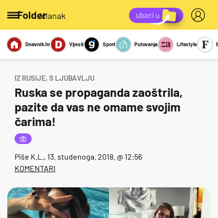
/članak
Dnevnik.hr
Vijesti
Sport
Putovanja
Lifestyle
Viralno
Miks
Kviz
Report
Sexy
IZ RUSIJE, S LJUBAVLJU
Ruska se propaganda zaoštrila,
pazite da vas ne omame svojim
čarima!
Piše
K.L.
, 13. studenoga. 2018. @ 12:56
KOMENTARI