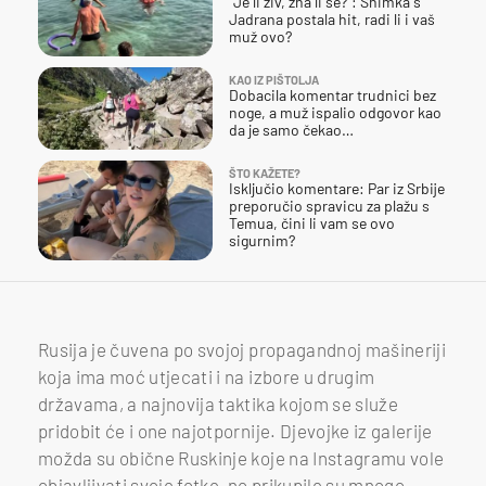
"Je li živ, zna li se?": Snimka s
Jadrana postala hit, radi li i vaš
muž ovo?
KAO IZ PIŠTOLJA
Dobacila komentar trudnici bez
noge, a muž ispalio odgovor kao
da je samo čekao…
ŠTO KAŽETE?
Isključio komentare: Par iz Srbije
preporučio spravicu za plažu s
Temua, čini li vam se ovo
sigurnim?
Rusija je čuvena po svojoj propagandnoj mašineriji
koja ima moć utjecati i na izbore u drugim
državama, a najnovija taktika kojom se služe
pridobit će i one najotpornije. Djevojke iz galerije
možda su obične Ruskinje koje na Instagramu vole
objavljivati svoje fotke, no prikupile su mnogo