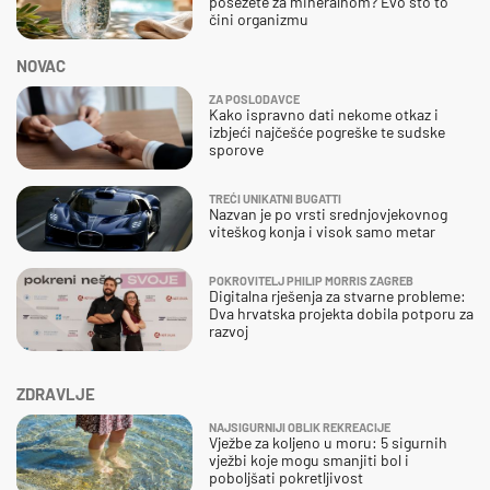
posežete za mineralnom? Evo što to
čini organizmu
NOVAC
ZA POSLODAVCE
Kako ispravno dati nekome otkaz i
izbjeći najčešće pogreške te sudske
sporove
TREĆI UNIKATNI BUGATTI
Nazvan je po vrsti srednjovjekovnog
viteškog konja i visok samo metar
POKROVITELJ PHILIP MORRIS ZAGREB
Digitalna rješenja za stvarne probleme:
Dva hrvatska projekta dobila potporu za
razvoj
ZDRAVLJE
NAJSIGURNIJI OBLIK REKREACIJE
Vježbe za koljeno u moru: 5 sigurnih
vježbi koje mogu smanjiti bol i
poboljšati pokretljivost