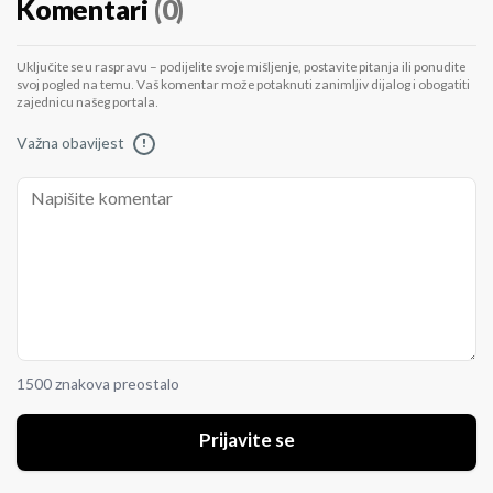
Komentari
(0)
Uključite se u raspravu – podijelite svoje mišljenje, postavite pitanja ili ponudite
svoj pogled na temu. Vaš komentar može potaknuti zanimljiv dijalog i obogatiti
zajednicu našeg portala.
Važna obavijest
!
1500 znakova preostalo
Prijavite se