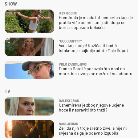
SHOW
U 27. GODINI
Preminula je mlada influencerica koju je
pratilo više od milijun ljudi, dugo se
borila s opakom bolešću
"UUUUUUFFFF"
Vau, koje noge! Ružičasti badić
istaknuo je najbolje adute Maje Šuput
VRLO ZANIMLJIVO!
Franka Batelić pokazala što nosi na
more, bez ovoga ne može ni na odmoru
TV
DALEKI GRAD
Uznemirena je zbog njegove ucjene -
hoće li napraviti što traži?
NASLJEDNIK
Želi da njih troje sretno žive, a nije ni
svjesna da ga je odavno izgubila