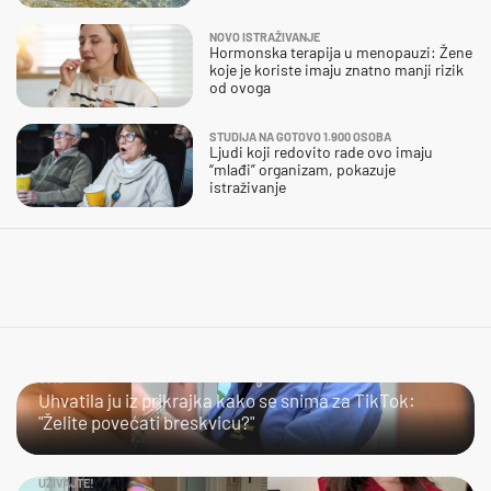
NOVO ISTRAŽIVANJE
Hormonska terapija u menopauzi: Žene
koje je koriste imaju znatno manji rizik
od ovoga
STUDIJA NA GOTOVO 1.900 OSOBA
Ljudi koji redovito rade ovo imaju
“mlađi” organizam, pokazuje
istraživanje
JAO…
Uhvatila ju iz prikrajka kako se snima za TikTok:
"Želite povećati breskvicu?"
UŽIVAJTE!