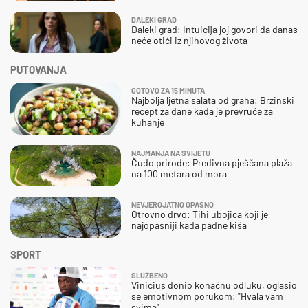
DALEKI GRAD
Daleki grad: Intuicija joj govori da danas
neće otići iz njihovog života
PUTOVANJA
GOTOVO ZA 15 MINUTA
Najbolja ljetna salata od graha: Brzinski
recept za dane kada je prevruće za
kuhanje
NAJMANJA NA SVIJETU
Čudo prirode: Predivna pješčana plaža
na 100 metara od mora
NEVJEROJATNO OPASNO
Otrovno drvo: Tihi ubojica koji je
najopasniji kada padne kiša
SPORT
SLUŽBENO
Vinicius donio konačnu odluku, oglasio
se emotivnom porukom: "Hvala vam
svima"