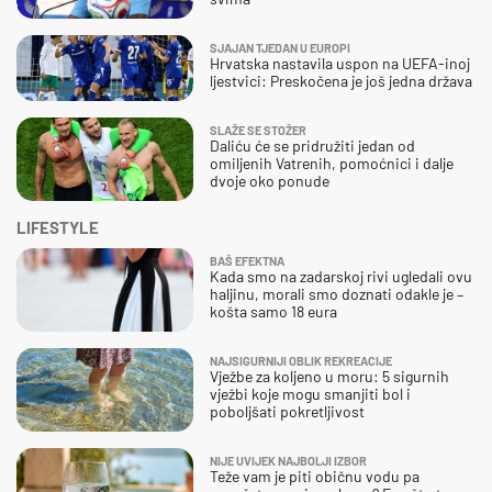
SJAJAN TJEDAN U EUROPI
Hrvatska nastavila uspon na UEFA-inoj
ljestvici: Preskočena je još jedna država
SLAŽE SE STOŽER
Daliću će se pridružiti jedan od
omiljenih Vatrenih, pomoćnici i dalje
dvoje oko ponude
LIFESTYLE
BAŠ EFEKTNA
Kada smo na zadarskoj rivi ugledali ovu
haljinu, morali smo doznati odakle je –
košta samo 18 eura
NAJSIGURNIJI OBLIK REKREACIJE
Vježbe za koljeno u moru: 5 sigurnih
vježbi koje mogu smanjiti bol i
poboljšati pokretljivost
NIJE UVIJEK NAJBOLJI IZBOR
Teže vam je piti običnu vodu pa