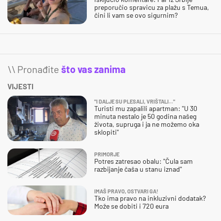
preporučio spravicu za plažu s Temua,
čini li vam se ovo sigurnim?
\\ Pronađite
što vas zanima
VIJESTI
"I DALJE SU PLESALI, VRIŠTALI..."
Turisti mu zapalili apartman: "U 30
minuta nestalo je 50 godina našeg
života, supruga i ja ne možemo oka
sklopiti"
PRIMORJE
Potres zatresao obalu: "Čula sam
razbijanje čaša u stanu iznad"
IMAŠ PRAVO, OSTVARI GA!
Tko ima pravo na inkluzivni dodatak?
Može se dobiti i 720 eura