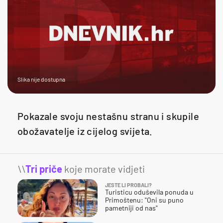
Slika nije dostupna
Pokazale svoju nestašnu stranu i skupile
obožavatelje iz cijelog svijeta.
\\
Tri priče
koje morate vidjeti
JESTE LI PROBALI?
Turisticu oduševila ponuda u
Primoštenu: "Oni su puno
pametniji od nas"