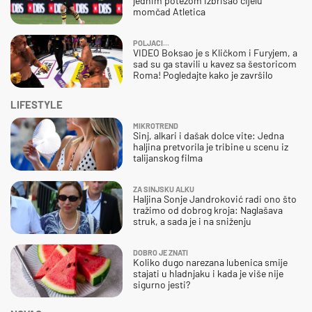
jednim potezom izbrisao cijelu
momčad Atletica
POLJACI...
VIDEO Boksao je s Kličkom i Furyjem, a
sad su ga stavili u kavez sa šestoricom
Roma! Pogledajte kako je završilo
LIFESTYLE
MIKROTREND
Sinj, alkari i dašak dolce vite: Jedna
haljina pretvorila je tribine u scenu iz
talijanskog filma
ZA SINJSKU ALKU
Haljina Sonje Jandroković radi ono što
tražimo od dobrog kroja: Naglašava
struk, a sada je i na sniženju
DOBRO JE ZNATI
Koliko dugo narezana lubenica smije
stajati u hladnjaku i kada je više nije
sigurno jesti?