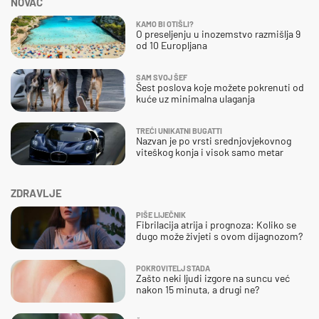
NOVAC
KAMO BI OTIŠLI?
O preseljenju u inozemstvo razmišlja 9
od 10 Europljana
SAM SVOJ ŠEF
Šest poslova koje možete pokrenuti od
kuće uz minimalna ulaganja
TREĆI UNIKATNI BUGATTI
Nazvan je po vrsti srednjovjekovnog
viteškog konja i visok samo metar
ZDRAVLJE
PIŠE LIJEČNIK
Fibrilacija atrija i prognoza: Koliko se
dugo može živjeti s ovom dijagnozom?
POKROVITELJ STADA
Zašto neki ljudi izgore na suncu već
nakon 15 minuta, a drugi ne?