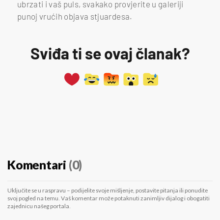
ubrzati i vaš puls, svakako provjerite u galeriji
punoj vrućih objava stjuardesa.
Sviđa ti se ovaj članak?
Komentari
(0)
Uključite se u raspravu – podijelite svoje mišljenje, postavite pitanja ili ponudite
svoj pogled na temu. Vaš komentar može potaknuti zanimljiv dijalog i obogatiti
zajednicu našeg portala.