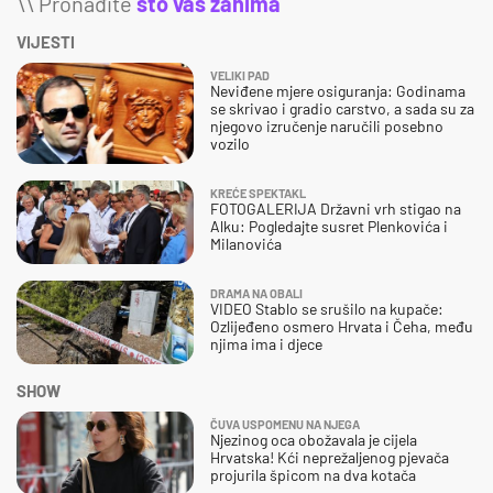
\\ Pronađite
što vas zanima
VIJESTI
VELIKI PAD
Neviđene mjere osiguranja: Godinama
se skrivao i gradio carstvo, a sada su za
njegovo izručenje naručili posebno
vozilo
KREĆE SPEKTAKL
FOTOGALERIJA Državni vrh stigao na
Alku: Pogledajte susret Plenkovića i
Milanovića
DRAMA NA OBALI
VIDEO Stablo se srušilo na kupače:
Ozlijeđeno osmero Hrvata i Čeha, među
njima ima i djece
SHOW
ČUVA USPOMENU NA NJEGA
Njezinog oca obožavala je cijela
Hrvatska! Kći neprežaljenog pjevača
projurila špicom na dva kotača