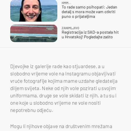
HMM…
To rade samo psihopati: Jedan
detalj s mora može vam otkriti
puno o prijateljima
ZANIMLJIVO
Registracija iz SAD-a postala hit
u Hrvatskoj! Pogledajte zašto
Djevojke iz galerije rade kao stjuardese, a u
slobodno vrijeme vole na Instagramu objavljivati
vruće fotografije kojima mame uzdahe gledatelja
diljem svijeta. Neke od njih vole pozirati u svojim
uniformama, druge se vole skidati iz njih, a tu su i
one koje u slobodno vrijeme ne vole nositi
nepotrebnu odjeću.
Mogu li njihove objave na društvenim mrežama