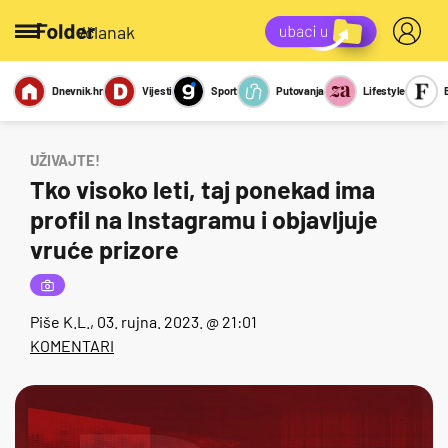
/članak
Dnevnik.hr
Vijesti
Sport
Putovanja
Lifestyle
Viralno
Miks
Kviz
Report
Sexy
UŽIVAJTE!
Tko visoko leti, taj ponekad ima
profil na Instagramu i objavljuje
vruće prizore
Piše
K.L.
, 03. rujna. 2023. @ 21:01
KOMENTARI