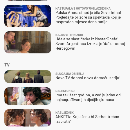
NASTUPALA S GOTOVO 70 GLAZBENIKA
Pulska Arena sinoć je bila Severinina!
Pogledajte prizore sa spektakla koji je
rasprodan mjesec dana ranije
BAJKOVITI PRIZORI
Udala se slastičarka iz MasterChefa!
Svom Argentincu izrekla je "da" u rodnoj
Hercegovini
TV
SLUČAJNA OBITELJ
Nova TV donosi novu domaću seriju!
DALEKI GRAD
Ima tek šest godina, a već je jedan od
najnagrađivanijih dječjih glumaca
NASLJEDNIK
ANKETA: Koju ženu bi Serhat trebao
izabrati?