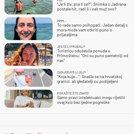
"Je li živ, zna li se?": Snimka s Jadrana
postala hit, radi li i vaš muž ovo?
HMM…
To rade samo psihopati: Jedan detalj s
mora može vam otkriti puno o
prijateljima
JESTE LI PROBALI?
Turisticu oduševila ponuda u
Primoštenu: "Oni su puno pametniji od
nas"
ZAMJERATE LI JOJ?
"Koja kuja…": Snašla se na hrvatskoj
granici, ali gledatelji su podijeljeni
POKAŽITE ŠTO ZNATE!
Samo pravi intelektualci mogu riješiti
ovaj kviz bez ijedne pogreške