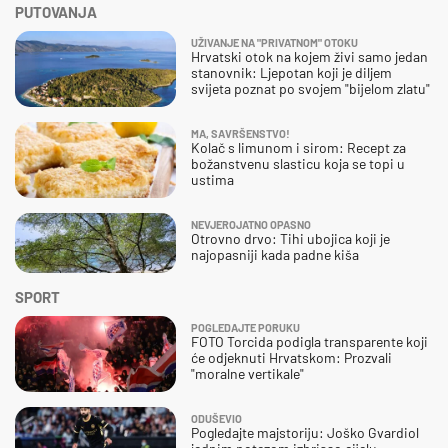
PUTOVANJA
UŽIVANJE NA "PRIVATNOM" OTOKU
Hrvatski otok na kojem živi samo jedan
stanovnik: Ljepotan koji je diljem
svijeta poznat po svojem "bijelom zlatu"
MA, SAVRŠENSTVO!
Kolač s limunom i sirom: Recept za
božanstvenu slasticu koja se topi u
ustima
NEVJEROJATNO OPASNO
Otrovno drvo: Tihi ubojica koji je
najopasniji kada padne kiša
SPORT
POGLEDAJTE PORUKU
FOTO Torcida podigla transparente koji
će odjeknuti Hrvatskom: Prozvali
"moralne vertikale"
ODUŠEVIO
Pogledajte majstoriju: Joško Gvardiol