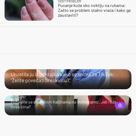
ČEST PROBLEM
Pucanje kože oko noktiju na rukama:
Zašto se problem stalno vraća i kako ga
zaustaviti?
JAO…
Uhvatila ju iz prikrajka kako se snima za TikTok:
"Želite povećati breskvicu?"
UŽIVAJTE!
Pohvalile se omiljenim haljinama na Instagramu: Jeli roza
nova crna?