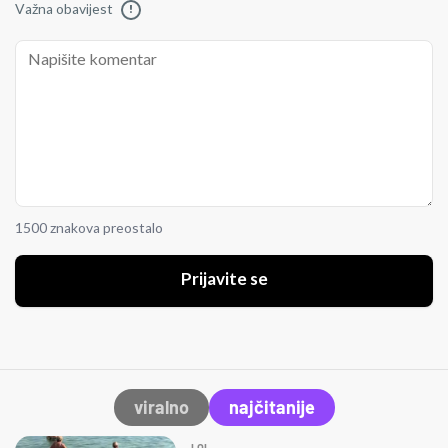
Važna obavijest
!
1500 znakova preostalo
Prijavite se
viralno
najčitanije
LOL