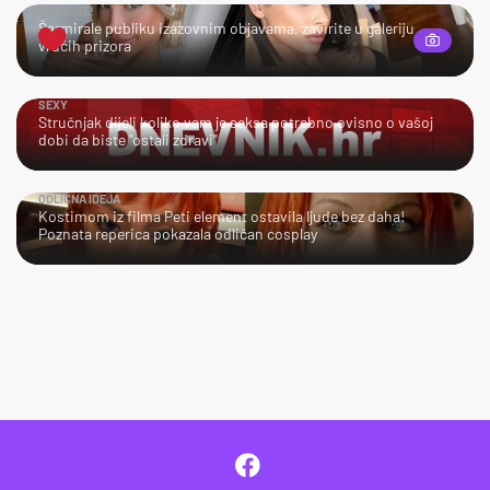
UŽIVAJTE!
Šarmirale publiku izazovnim objavama, zavirite u galeriju
vrućih prizora
SEXY
Stručnjak dijeli koliko vam je seksa potrebno ovisno o vašoj
dobi da biste "ostali zdravi"
ODLIČNA IDEJA
Kostimom iz filma Peti element ostavila ljude bez daha!
Poznata reperica pokazala odličan cosplay