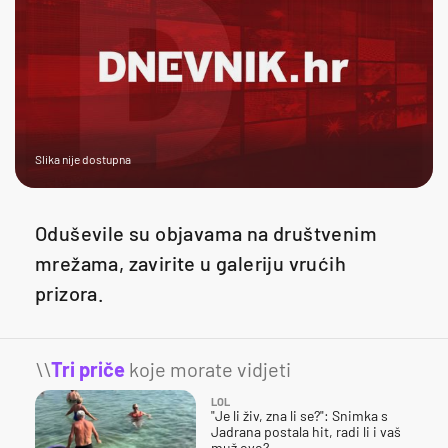
Slika nije dostupna
Oduševile su objavama na društvenim
mrežama, zavirite u galeriju vrućih
prizora.
\\
Tri priče
koje morate vidjeti
LOL
"Je li živ, zna li se?": Snimka s
Jadrana postala hit, radi li i vaš
muž ovo?