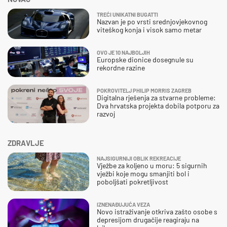
TREĆI UNIKATNI BUGATTI
Nazvan je po vrsti srednjovjekovnog
viteškog konja i visok samo metar
OVO JE 10 NAJBOLJIH
Europske dionice dosegnule su
rekordne razine
POKROVITELJ PHILIP MORRIS ZAGREB
Digitalna rješenja za stvarne probleme:
Dva hrvatska projekta dobila potporu za
razvoj
ZDRAVLJE
NAJSIGURNIJI OBLIK REKREACIJE
Vježbe za koljeno u moru: 5 sigurnih
vježbi koje mogu smanjiti bol i
poboljšati pokretljivost
IZNENAĐUJUĆA VEZA
Novo istraživanje otkriva zašto osobe s
depresijom drugačije reagiraju na