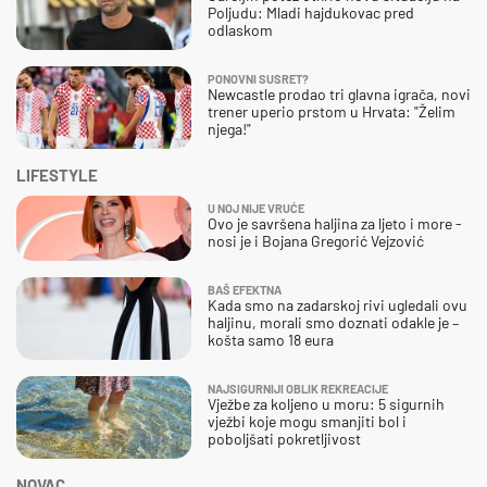
Poljudu: Mladi hajdukovac pred
odlaskom
PONOVNI SUSRET?
Newcastle prodao tri glavna igrača, novi
trener uperio prstom u Hrvata: "Želim
njega!"
LIFESTYLE
U NOJ NIJE VRUĆE
Ovo je savršena haljina za ljeto i more -
nosi je i Bojana Gregorić Vejzović
BAŠ EFEKTNA
Kada smo na zadarskoj rivi ugledali ovu
haljinu, morali smo doznati odakle je –
košta samo 18 eura
NAJSIGURNIJI OBLIK REKREACIJE
Vježbe za koljeno u moru: 5 sigurnih
vježbi koje mogu smanjiti bol i
poboljšati pokretljivost
NOVAC