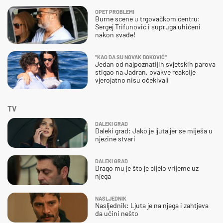
OPET PROBLEMI
Burne scene u trgovačkom centru:
Sergej Trifunović i supruga uhićeni
nakon svađe!
"KAO DA SU NOVAK ĐOKOVIĆ"
Jedan od najpoznatijih svjetskih parova
stigao na Jadran, ovakve reakcije
vjerojatno nisu očekivali
TV
DALEKI GRAD
Daleki grad: Jako je ljuta jer se miješa u
njezine stvari
DALEKI GRAD
Drago mu je što je cijelo vrijeme uz
njega
NASLJEDNIK
Nasljednik: Ljuta je na njega i zahtjeva
da učini nešto