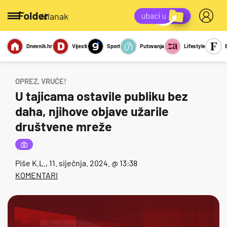
/članak
Dnevnik.hr
Vijesti
Sport
Putovanja
Lifestyle
Viralno
Miks
Kviz
Report
Sexy
OPREZ, VRUĆE!
U tajicama ostavile publiku bez
daha, njihove objave užarile
društvene mreže
Piše
K.L.
, 11. siječnja. 2024. @ 13:38
KOMENTARI