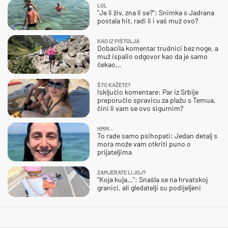
LOL
"Je li živ, zna li se?": Snimka s Jadrana
postala hit, radi li i vaš muž ovo?
KAO IZ PIŠTOLJA
Dobacila komentar trudnici bez noge, a
muž ispalio odgovor kao da je samo
čekao…
ŠTO KAŽETE?
Isključio komentare: Par iz Srbije
preporučio spravicu za plažu s Temua,
čini li vam se ovo sigurnim?
HMM…
To rade samo psihopati: Jedan detalj s
mora može vam otkriti puno o
prijateljima
ZAMJERATE LI JOJ?
"Koja kuja…": Snašla se na hrvatskoj
granici, ali gledatelji su podijeljeni