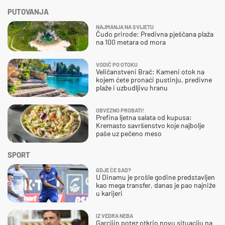
PUTOVANJA
NAJMANJA NA SVIJETU
Čudo prirode: Predivna pješčana plaža
na 100 metara od mora
VODIČ PO OTOKU
Veličanstveni Brač: Kameni otok na
kojem ćete pronaći pustinju, predivne
plaže i uzbudljivu hranu
OBVEZNO PROBATI!
Prefina ljetna salata od kupusa:
Kremasto savršenstvo koje najbolje
paše uz pečeno meso
SPORT
GDJE ĆE SAD?
U Dinamu je prošle godine predstavljen
kao mega transfer, danas je pao najniže
u karijeri
IZ VEDRA NEBA
Garcijin potez otkrio novu situaciju na