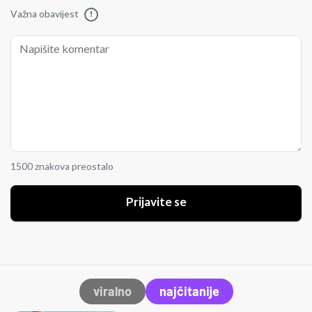
Važna obavijest
!
1500 znakova preostalo
Prijavite se
viralno
najčitanije