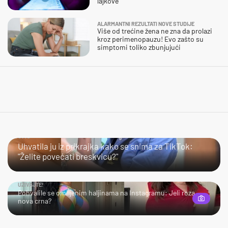
lajkove
ALARMANTNI REZULTATI NOVE STUDIJE
Više od trećine žena ne zna da prolazi
kroz perimenopauzu! Evo zašto su
simptomi toliko zbunjujući
JAO…
Uhvatila ju iz prikrajka kako se snima za TikTok:
"Želite povećati breskvicu?"
UŽIVAJTE!
Pohvalile se omiljenim haljinama na Instagramu: Jeli roza
nova crna?