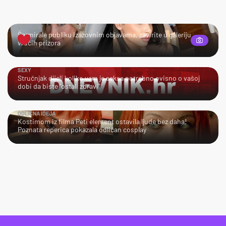
UŽIVAJTE!
Šarmirale publiku izazovnim objavama, zavirite u galeriju
vrućih prizora
SEXY
Stručnjak dijeli koliko vam je seksa potrebno ovisno o vašoj
dobi da biste "ostali zdravi"
ODLIČNA IDEJA
Kostimom iz filma Peti element ostavila ljude bez daha!
Poznata reperica pokazala odličan cosplay