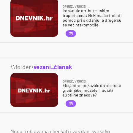
OPREZ, VRUĆE!
Istaknule atribute uskim
trapericama: Nekima će trebati
pomoć pri skidanju, a druge su
se već raskomotile
\\folder\
vezani_članak
OPREZ, VRUĆE!
Elegantno pokazale da ne nose
grudnjake, možete li uočiti
suptilne znakove?
Mogu li objavama uljepšati i vaš dan, svakako