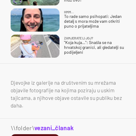
HMM…
To rade samo psihopati: Jedan
detalj s mora može vam otkriti
puno o prijateljima
ZAMJERATE LI JOJ?
"Koja kuja…": Snašla se na
hrvatskoj granici, ali gledatelji su
podijeljeni
Djevojke iz galerije na društvenim su mrežama
objavile fotografije na kojima poziraju u uskim
tajicama, a njihove objave ostavile su publiku bez
daha.
\\folder\
vezani_članak