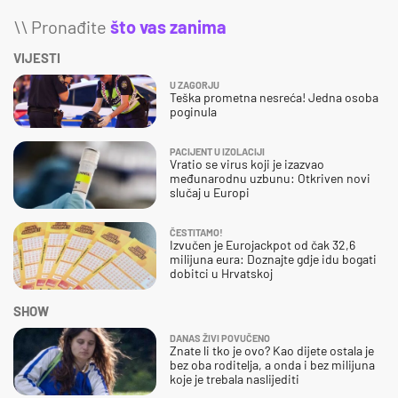
\\ Pronađite
što vas zanima
VIJESTI
U ZAGORJU
Teška prometna nesreća! Jedna osoba
poginula
PACIJENT U IZOLACIJI
Vratio se virus koji je izazvao
međunarodnu uzbunu: Otkriven novi
slučaj u Europi
ČESTITAMO!
Izvučen je Eurojackpot od čak 32,6
milijuna eura: Doznajte gdje idu bogati
dobitci u Hrvatskoj
SHOW
DANAS ŽIVI POVUČENO
Znate li tko je ovo? Kao dijete ostala je
bez oba roditelja, a onda i bez milijuna
koje je trebala naslijediti