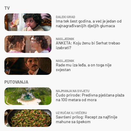
TV
DALEKI GRAD
Ima tek šest godina, a već je jedan od
najnagrađivanijih dječjih glumaca
NASLJEDNIK
ANKETA: Koju ženu bi Serhat trebao
izabrati?
NASLJEDNIK
Rade mu iza leđa, a on toga nije
svjestan
PUTOVANJA
NAJMANJA NA SVIJETU
Čudo prirode: Predivna pješčana plaža
na 100 metara od mora
UZ RUČAK ILI VEČERU
Savršeni prilog: Recept za najfinije
mahune sa špekom