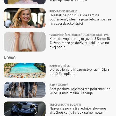
PREKRASNO IZDANJE
Ova haljina poručuje “Ja sam na
godišnjem”, idealna je za ljeto, a nosi se
i na zagrebačkoj špici
"VRHUNAC" ŽENSKOG SEKSUALNOG ISKUSTVA
Kako do vaginalnog orgazma? Samo 18
% žena može ga doživjeti isključivo na
ovaj način
NOVAC
KAMO BI OTIŠLI?
O preseljenju u inozemstvo razmišlja 9
od 10 Europljana
SAM SVOJ ŠEF
Šest poslova koje možete pokrenuti od
kuće uz minimalna ulaganja
TREĆI UNIKATNI BUGATTI
Nazvan je po vrsti srednjovjekovnog
viteškog konja i visok samo metar