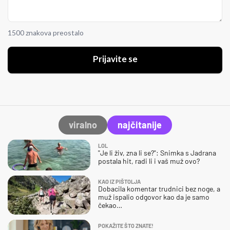
1500 znakova preostalo
Prijavite se
viralno
najčitanije
LOL
"Je li živ, zna li se?": Snimka s Jadrana
postala hit, radi li i vaš muž ovo?
KAO IZ PIŠTOLJA
Dobacila komentar trudnici bez noge, a
muž ispalio odgovor kao da je samo
čekao…
POKAŽITE ŠTO ZNATE!