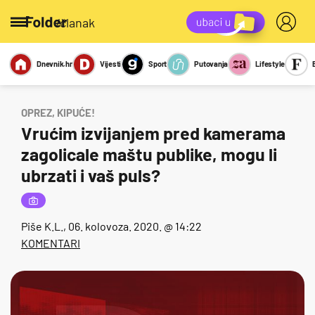
/članak
Dnevnik.hr
Vijesti
Sport
Putovanja
Lifestyle
Viralno
Miks
Kviz
Report
Sexy
OPREZ, KIPUĆE!
Vrućim izvijanjem pred kamerama
zagolicale maštu publike, mogu li
ubrzati i vaš puls?
Piše
K.L.
, 06. kolovoza. 2020. @ 14:22
KOMENTARI