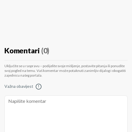
Komentari
(0)
Uključite se u raspravu – podijelite svoje mišljenje, postavite pitanja ili ponudite
svoj pogled na temu. Vaš komentar može potaknuti zanimljiv dijalog i obogatiti
zajednicu našeg portala.
Važna obavijest
!