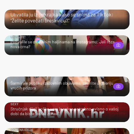
JAO…
Uhvatila ju iz prikrajka kako se snima za TikTok:
"Želite povećati breskvicu?"
UŽIVAJTE!
Pohvalile se omiljenim haljinama na Instagramu: Jeli roza
nova crna?
UŽIVAJTE!
Šarmirale publiku izazovnim objavama, zavirite u galeriju
vrućih prizora
SEXY
Stručnjak dijeli koliko vam je seksa potrebno ovisno o vašoj
dobi da biste "ostali zdravi"
ODLIČNA IDEJA