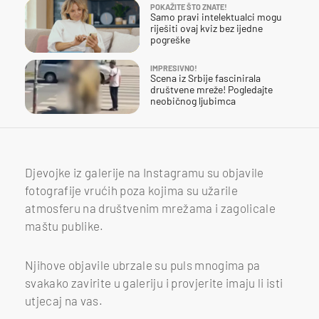
POKAŽITE ŠTO ZNATE!
Samo pravi intelektualci mogu
riješiti ovaj kviz bez ijedne
pogreške
IMPRESIVNO!
Scena iz Srbije fascinirala
društvene mreže! Pogledajte
neobičnog ljubimca
Djevojke iz galerije na Instagramu su objavile
fotografije vrućih poza kojima su užarile
atmosferu na društvenim mrežama i zagolicale
maštu publike.
Njihove objavile ubrzale su puls mnogima pa
svakako zavirite u galeriju i provjerite imaju li isti
utjecaj na vas.