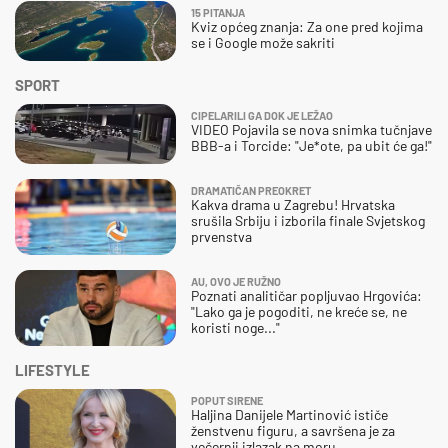
15 PITANJA
Kviz općeg znanja: Za one pred kojima
se i Google može sakriti
SPORT
CIPELARILI GA DOK JE LEŽAO
VIDEO Pojavila se nova snimka tučnjave
BBB-a i Torcide: "Je*ote, pa ubit će ga!"
DRAMATIČAN PREOKRET
Kakva drama u Zagrebu! Hrvatska
srušila Srbiju i izborila finale Svjetskog
prvenstva
AU, OVO JE RUŽNO
Poznati analitičar popljuvao Hrgovića:
"Lako ga je pogoditi, ne kreće se, ne
koristi noge..."
LIFESTYLE
POPUT SIRENE
Haljina Danijele Martinović ističe
ženstvenu figuru, a savršena je za
večernji izlazak na moru