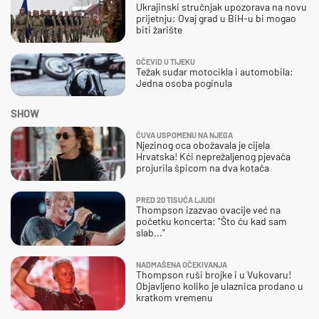
Ukrajinski stručnjak upozorava na novu
prijetnju: Ovaj grad u BiH-u bi mogao
biti žarište
OČEVID U TIJEKU
Težak sudar motocikla i automobila:
Jedna osoba poginula
SHOW
ČUVA USPOMENU NA NJEGA
Njezinog oca obožavala je cijela
Hrvatska! Kći neprežaljenog pjevača
projurila špicom na dva kotača
PRED 20 TISUĆA LJUDI
Thompson izazvao ovacije već na
početku koncerta: "Što ću kad sam
slab..."
NADMAŠENA OČEKIVANJA
Thompson ruši brojke i u Vukovaru!
Objavljeno koliko je ulaznica prodano u
kratkom vremenu