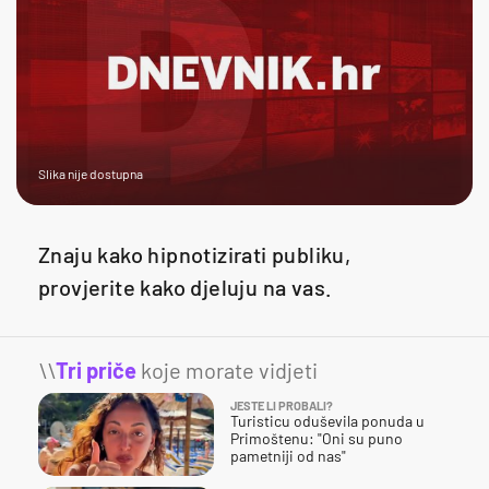
Slika nije dostupna
Znaju kako hipnotizirati publiku,
provjerite kako djeluju na vas.
\\
Tri priče
koje morate vidjeti
JESTE LI PROBALI?
Turisticu oduševila ponuda u
Primoštenu: "Oni su puno
pametniji od nas"