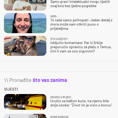
Samo pravi intelektualci mogu riješiti
ovaj kviz bez ijedne pogreške
HMM…
To rade samo psihopati: Jedan detalj s
mora može vam otkriti puno o
prijateljima
ŠTO KAŽETE?
Isključio komentare: Par iz Srbije
preporučio spravicu za plažu s Temua,
čini li vam se ovo sigurnim?
\\ Pronađite
što vas zanima
VIJESTI
DRAMA U RIJECI
Urušio se balkon kuće, na njemu bile
dvije osobe: "Život im je visio o koncu"
BURE BARUTA