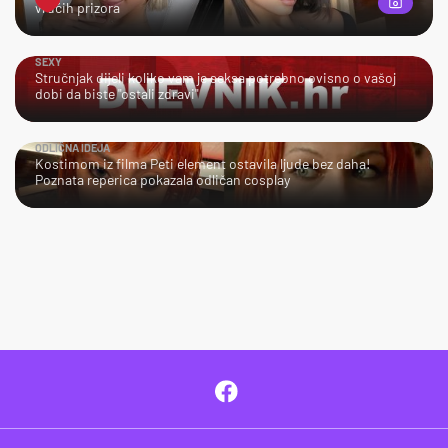
vrućih prizora
SEXY
Stručnjak dijeli koliko vam je seksa potrebno ovisno o vašoj
dobi da biste "ostali zdravi"
ODLIČNA IDEJA
Kostimom iz filma Peti element ostavila ljude bez daha!
Poznata reperica pokazala odličan cosplay