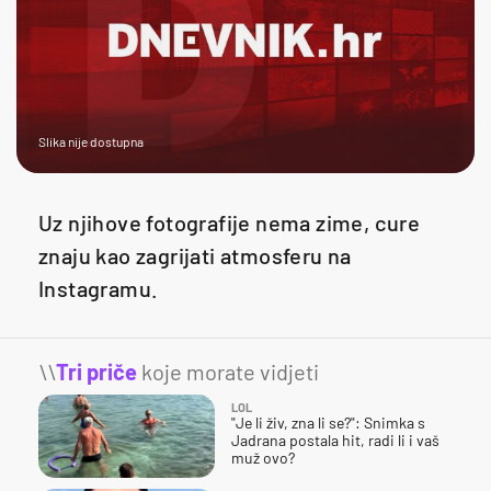
Slika nije dostupna
Uz njihove fotografije nema zime, cure
znaju kao zagrijati atmosferu na
Instagramu.
\\
Tri priče
koje morate vidjeti
LOL
"Je li živ, zna li se?": Snimka s
Jadrana postala hit, radi li i vaš
muž ovo?