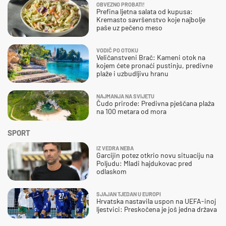
OBVEZNO PROBATI!
Prefina ljetna salata od kupusa:
Kremasto savršenstvo koje najbolje
paše uz pečeno meso
VODIČ PO OTOKU
Veličanstveni Brač: Kameni otok na
kojem ćete pronaći pustinju, predivne
plaže i uzbudljivu hranu
NAJMANJA NA SVIJETU
Čudo prirode: Predivna pješčana plaža
na 100 metara od mora
SPORT
IZ VEDRA NEBA
Garcijin potez otkrio novu situaciju na
Poljudu: Mladi hajdukovac pred
odlaskom
SJAJAN TJEDAN U EUROPI
Hrvatska nastavila uspon na UEFA-inoj
ljestvici: Preskočena je još jedna država