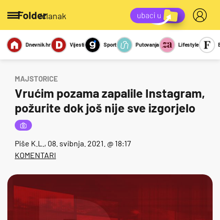
/članak
Dnevnik.hr
Vijesti
Sport
Putovanja
Lifestyle
Viralno
Miks
Kviz
Report
Sexy
MAJSTORICE
Vrućim pozama zapalile Instagram,
požurite dok još nije sve izgorjelo
Piše
K.L.
, 08. svibnja. 2021. @ 18:17
KOMENTARI