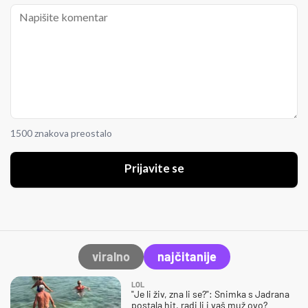
1500 znakova preostalo
Prijavite se
viralno
najčitanije
LOL
"Je li živ, zna li se?": Snimka s Jadrana
postala hit, radi li i vaš muž ovo?