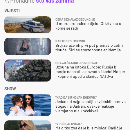
\\ Pronađite
što vas zanima
VIJESTI
ČEKA SE NALAZ OBDUKCIJE
U moru pronađeno tijelo: Otkriveno o
kome se radi
RASTE BROJ MRTVIH
Broj zaraženih prvi put premašio četiri
tisuće: Širi se smrtonosna epidemija
OBAVJEŠTAJNO UPOZORENJE
Uzbuna na istoku Europe: Rusija bi
mogla napasti, a poznato i kada! Moguć
i kopneni upad u članicu NATO-a
SHOW
"KAO DA SU NOVAK ĐOKOVIĆ"
Jedan od najpoznatijih svjetskih parova
stigao na Jadran, ovakve reakcije
vjerojatno nisu očekivali
"VRUĆE JE OVDJE"
Malo tko zna da je bila misica! Badić je