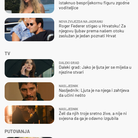
istaknuo besprijekornu figuru zgodne
voditeljice
NOVA ZVIJEZDA NA JADRANU
Roger Federer stigao u Hrvatsku! Za
njegovu ljubav prema našem otoku
zaslužan je jedan poznati Hrvat
TV
DALEKI GRAD
Daleki grad: Jako je ljuta jer se miješa u
njezine stvari
NASLJEDNIK
Nasljednik: Ljuta je na njega i zahtjeva
da učini nešto
NASLJEDNIK
Želi da njih troje sretno žive, a nije ni
svjesna da ga je odavno izgubila
PUTOVANJA