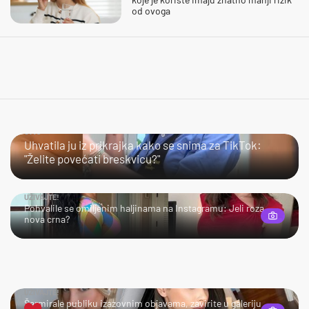
od ovoga
JAO…
Uhvatila ju iz prikrajka kako se snima za TikTok:
"Želite povećati breskvicu?"
UŽIVAJTE!
Pohvalile se omiljenim haljinama na Instagramu: Jeli roza
nova crna?
UŽIVAJTE!
Šarmirale publiku izazovnim objavama, zavirite u galeriju