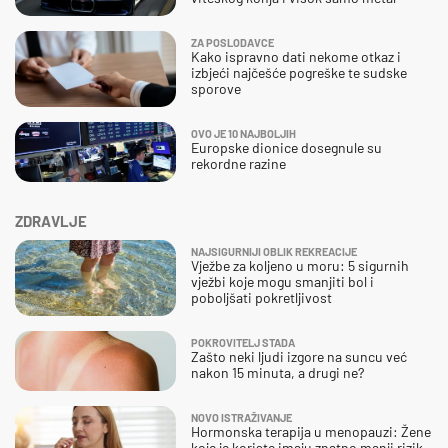
ZA POSLODAVCE
Kako ispravno dati nekome otkaz i
izbjeći najčešće pogreške te sudske
sporove
OVO JE 10 NAJBOLJIH
Europske dionice dosegnule su
rekordne razine
ZDRAVLJE
NAJSIGURNIJI OBLIK REKREACIJE
Vježbe za koljeno u moru: 5 sigurnih
vježbi koje mogu smanjiti bol i
poboljšati pokretljivost
POKROVITELJ STADA
Zašto neki ljudi izgore na suncu već
nakon 15 minuta, a drugi ne?
NOVO ISTRAŽIVANJE
Hormonska terapija u menopauzi: Žene
koje je koriste imaju znatno manji rizik