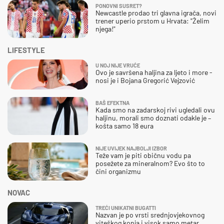
PONOVNI SUSRET?
Newcastle prodao tri glavna igrača, novi
trener uperio prstom u Hrvata: "Želim
njega!"
LIFESTYLE
U NOJ NIJE VRUĆE
Ovo je savršena haljina za ljeto i more -
nosi je i Bojana Gregorić Vejzović
BAŠ EFEKTNA
Kada smo na zadarskoj rivi ugledali ovu
haljinu, morali smo doznati odakle je –
košta samo 18 eura
NIJE UVIJEK NAJBOLJI IZBOR
Teže vam je piti običnu vodu pa
posežete za mineralnom? Evo što to
čini organizmu
NOVAC
TREĆI UNIKATNI BUGATTI
Nazvan je po vrsti srednjovjekovnog
viteškog konja i visok samo metar