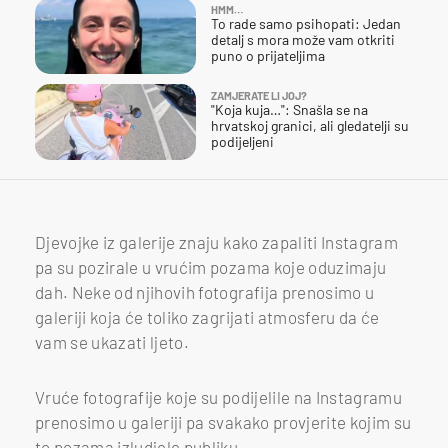
HMM…
To rade samo psihopati: Jedan
detalj s mora može vam otkriti
puno o prijateljima
ZAMJERATE LI JOJ?
"Koja kuja…": Snašla se na
hrvatskoj granici, ali gledatelji su
podijeljeni
Djevojke iz galerije znaju kako zapaliti Instagram
pa su pozirale u vrućim pozama koje oduzimaju
dah. Neke od njihovih fotografija prenosimo u
galeriji koja će toliko zagrijati atmosferu da će
vam se ukazati ljeto.
Vruće fotografije koje su podijelile na Instagramu
prenosimo u galeriji pa svakako provjerite kojim su
to pozama izludjele publiku.