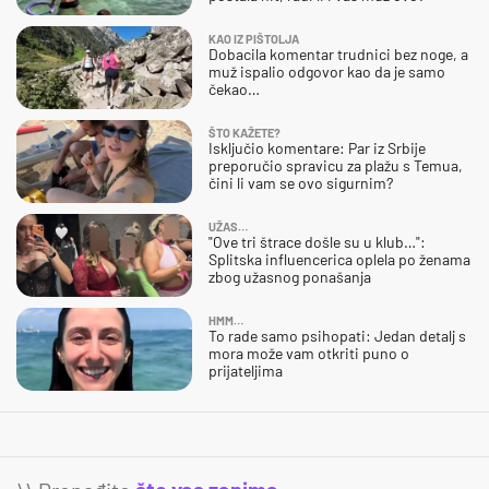
KAO IZ PIŠTOLJA
Dobacila komentar trudnici bez noge, a
muž ispalio odgovor kao da je samo
čekao…
ŠTO KAŽETE?
Isključio komentare: Par iz Srbije
preporučio spravicu za plažu s Temua,
čini li vam se ovo sigurnim?
UŽAS…
"Ove tri štrace došle su u klub…":
Splitska influencerica oplela po ženama
zbog užasnog ponašanja
HMM…
To rade samo psihopati: Jedan detalj s
mora može vam otkriti puno o
prijateljima