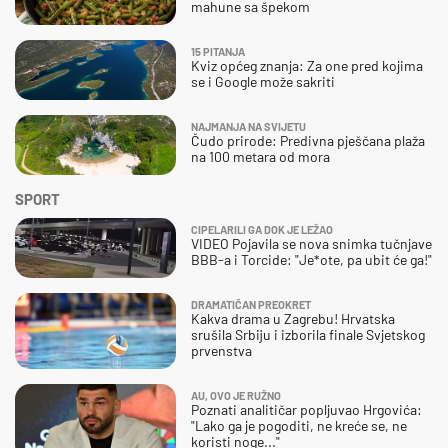
mahune sa špekom
15 PITANJA
Kviz općeg znanja: Za one pred kojima
se i Google može sakriti
NAJMANJA NA SVIJETU
Čudo prirode: Predivna pješčana plaža
na 100 metara od mora
SPORT
CIPELARILI GA DOK JE LEŽAO
VIDEO Pojavila se nova snimka tučnjave
BBB-a i Torcide: "Je*ote, pa ubit će ga!"
DRAMATIČAN PREOKRET
Kakva drama u Zagrebu! Hrvatska
srušila Srbiju i izborila finale Svjetskog
prvenstva
AU, OVO JE RUŽNO
Poznati analitičar popljuvao Hrgovića:
"Lako ga je pogoditi, ne kreće se, ne
koristi noge..."