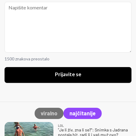
1500 znakova preostalo
Prijavite se
viralno
najčitanije
LOL
"Je li živ, zna li se?": Snimka s Jadrana
postala hit, radi li i vaš muž ovo?