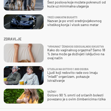
Šest poslova koje možete pokrenuti od
kuće uz minimalna ulaganja
TREĆI UNIKATNI BUGATTI
Nazvan je po vrsti srednjovjekovnog
viteškog konja i visok samo metar
ZDRAVLJE
"VRHUNAC" ŽENSKOG SEKSUALNOG ISKUSTVA
Kako do vaginalnog orgazma? Samo 18
% žena može ga doživjeti isključivo na
ovaj način
STUDIJA NA GOTOVO 1.900 OSOBA
Ljudi koji redovito rade ovo imaju
“mlađi” organizam, pokazuje
istraživanje
VAŽNO!
Gotovo 90 % smrti od srčanih bolesti
povezano je s ovim čimbenicima rizika