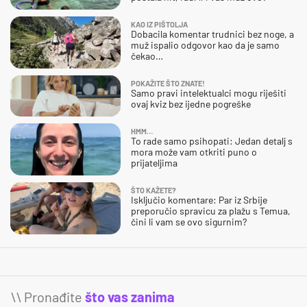
KAO IZ PIŠTOLJA
Dobacila komentar trudnici bez noge, a
muž ispalio odgovor kao da je samo
čekao…
POKAŽITE ŠTO ZNATE!
Samo pravi intelektualci mogu riješiti
ovaj kviz bez ijedne pogreške
HMM…
To rade samo psihopati: Jedan detalj s
mora može vam otkriti puno o
prijateljima
ŠTO KAŽETE?
Isključio komentare: Par iz Srbije
preporučio spravicu za plažu s Temua,
čini li vam se ovo sigurnim?
\\ Pronađite
što vas zanima