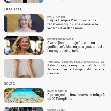
LIFESTYLE
POPUT SIRENE
Haljina Danijele Martinović ističe
ženstvenu figuru, a savršena je za
večernji izlazak na moru
PREKRASNO IZDANJE
Ova haljina poručuje “Ja sam na
godišnjem”, idealna je za ljeto, a nosi se
i na zagrebačkoj špici
"VRHUNAC" ŽENSKOG SEKSUALNOG ISKUSTVA
Kako do vaginalnog orgazma? Samo 18
% žena može ga doživjeti isključivo na
ovaj način
NOVAC
KAMO BI OTIŠLI?
O preseljenju u inozemstvo razmišlja 9
od 10 Europljana
SAM SVOJ ŠEF