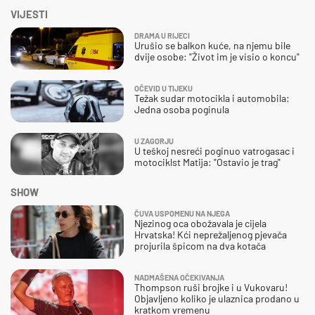
VIJESTI
DRAMA U RIJECI
Urušio se balkon kuće, na njemu bile
dvije osobe: "Život im je visio o koncu"
OČEVID U TIJEKU
Težak sudar motocikla i automobila:
Jedna osoba poginula
U ZAGORJU
U teškoj nesreći poginuo vatrogasac i
motociklst Matija: "Ostavio je trag"
SHOW
ČUVA USPOMENU NA NJEGA
Njezinog oca obožavala je cijela
Hrvatska! Kći neprežaljenog pjevača
projurila špicom na dva kotača
NADMAŠENA OČEKIVANJA
Thompson ruši brojke i u Vukovaru!
Objavljeno koliko je ulaznica prodano u
kratkom vremenu