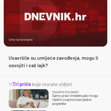
Slika nije dostupna
Usavršile su umijeće zavođenja, mogu li
osvojiti i vaš lajk?
\\
Tri priče
koje morate vidjeti
POKAŽITE ŠTO ZNATE!
Samo pravi intelektualci mogu
riješiti ovaj kviz bez ijedne
pogreške