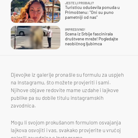
JESTE LI PROBALI?
Turisticu oduševila ponuda u
Primoštenu: "Oni su puno
pametniji od nas"
IMPRESIVNO!
Scena iz Srbije fascinirala
društvene mreže! Pogledajte
neobičnog ljubimca
Djevojke iz galerije pronašle su formulu za uspjeh
na Instagramu, što možete provjeriti i sami.
Njihove objave redovite mame uzdahe i lajkove
publike pa su dobile titulu instagramskih
zavodnica.
Mogu li svojom prokušanom formulom osvajanja
lajkova osvojiti i vas, svakako provjerite u vrućoj
galeriji zavodnica s Instagrama.