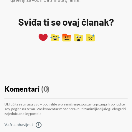
Sviđa ti se ovaj članak?
Komentari
(0)
Uključite se u raspravu – podijelite svoje mišljenje, postavite pitanja ili ponudite
svoj pogled na temu. Vaš komentar može potaknuti zanimljiv dijalog i obogatiti
zajednicu našeg portala.
Važna obavijest
!