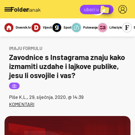
/članak
Dnevnik.hr
Vijesti
Sport
Putovanja
Lifestyle
Viralno
Miks
Kviz
Report
Sexy
IMAJU FORMULU
Zavodnice s Instagrama znaju kako
izmamiti uzdahe i lajkove publike,
jesu li osvojile i vas?
Piše
K.L.
, 29. siječnja. 2020. @ 14:39
KOMENTARI