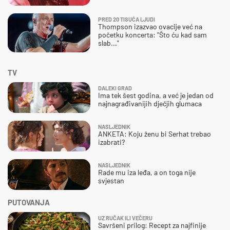
PRED 20 TISUĆA LJUDI
Thompson izazvao ovacije već na
početku koncerta: "Što ću kad sam
slab..."
TV
DALEKI GRAD
Ima tek šest godina, a već je jedan od
najnagrađivanijih dječjih glumaca
NASLJEDNIK
ANKETA: Koju ženu bi Serhat trebao
izabrati?
NASLJEDNIK
Rade mu iza leđa, a on toga nije
svjestan
PUTOVANJA
UZ RUČAK ILI VEČERU
Savršeni prilog: Recept za najfinije