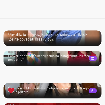
JAO…
Uhvatila ju iz prikrajka kako se snima za TikTok:
"Želite povećati breskvicu?"
UŽIVAJTE!
Pohvalile se omiljenim haljinama na Instagramu: Jeli roza
nova crna?
UŽIVAJTE!
Šarmirale publiku izazovnim objavama, zavirite u galeriju
vrućih prizora
SEXY