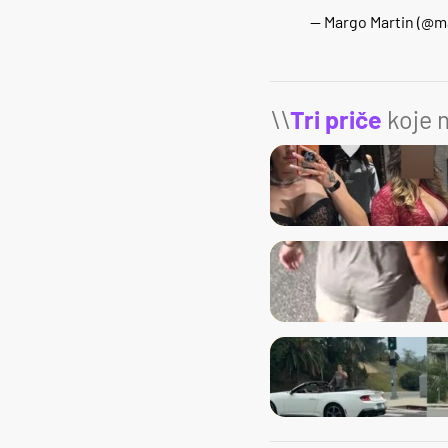
— Margo Martin (@m
\\
Tri priče
koje m