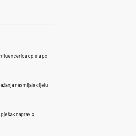
influencerica oplela po
ažanja nasmijala cijelu
e pješak napravio