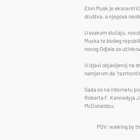
Elon Musk je ekscentri
društva, a njegova neobi
U svakom slučaju, novo
Muska te bivšeg republ
novog Odjela za učinkov
U izjavi objavljenoj na
namjerom da "razmontira 
Sada se na internetu po
Roberta F. Kennedyja Jr
McDonaldsu.
POV: walking by th