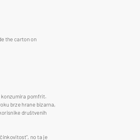
de the carton on
sk konzumira pomfrit.
roku brze hrane bizarna,
 korisnike društvenih
inkovitost", no ta je