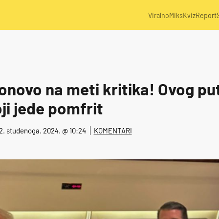
Viralno
Miks
Kviz
Report
onovo na meti kritika! Ovog pu
ji jede pomfrit
22. studenoga. 2024. @ 10:24
KOMENTARI