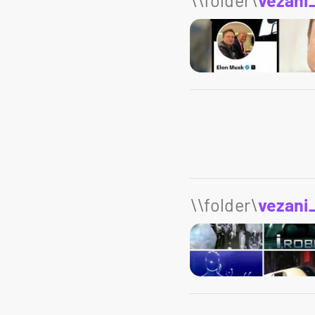
\\folder\
vezani
\\folder\
vezani