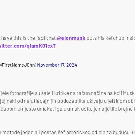
have this is the fact that
@elonmusk
puts his ketchup insi
witter.com/qIamK01cxT
(@FirstNameJ0hn)
November 17, 2024
cijele fotografije su šale i kritike na račun načina na koji Mu
joj neki od najutjecajnijih poduzetnika uživaju u jeftinom ob
t kečapom umjesto umakati ga u umak očito je naljutilo brojne
e metode jedenja i postao šef američkog odjela za buduću "uč