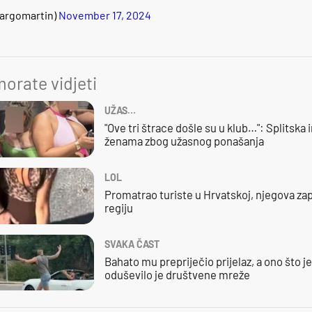
argomartin)
November 17, 2024
orate vidjeti
UŽAS…
"Ove tri štrace došle su u klub…": Splitska 
ženama zbog užasnog ponašanja
LOL
Promatrao turiste u Hrvatskoj, njegova zap
regiju
SVAKA ČAST
Bahato mu prepriječio prijelaz, a ono što j
oduševilo je društvene mreže