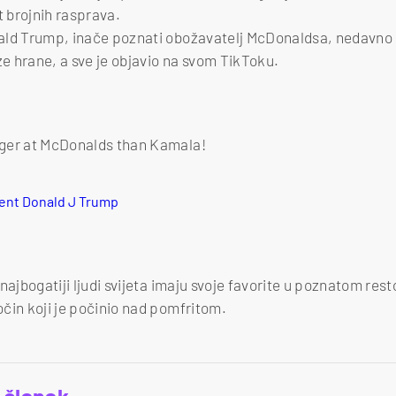
 brojnih rasprava.
onald Trump, inače poznati obožavatelj McDonaldsa, nedavno
 hrane, a sve je objavio na svom TikToku.
onger at McDonalds than Kamala!
dent Donald J Trump
 i najbogatiji ljudi svijeta imaju svoje favorite u poznatom re
ločin koji je počinio nad pomfritom.