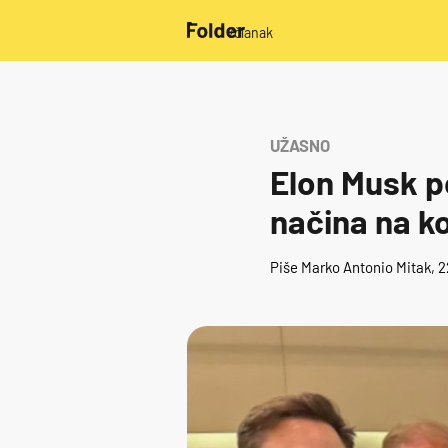
/članak
UŽASNO
Elon Musk p
načina na ko
Piše
Marko Antonio Mitak
, 