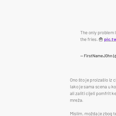
The only problem I 
the fries. 🍟
pic.t
— FirstNameJ0hn 
Ono što je proizašlo iz 
Iako je sama scena u ko
ali zaliti cijeli pomfri
mreža.
Mislim, možda je zbog t