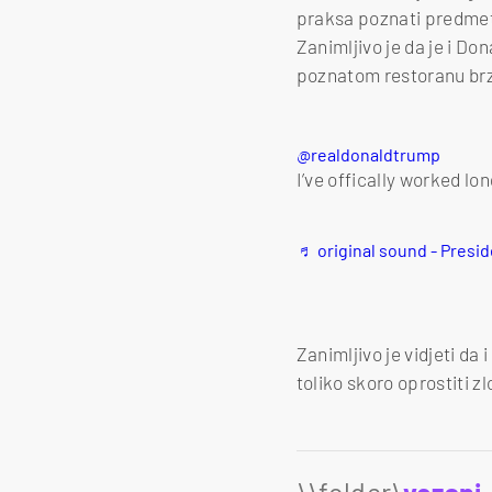
praksa poznati predmet
Zanimljivo je da je i D
poznatom restoranu brze
@realdonaldtrump
I’ve offically worked l
♬ original sound - Presi
Zanimljivo je vidjeti da
toliko skoro oprostiti z