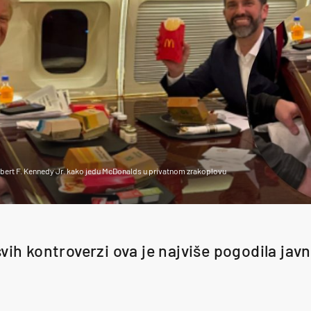
obert F. Kennedy Jr. kako jedu McDonalds u privatnom zrakoplovu
vih kontroverzi ova je najviše pogodila jav