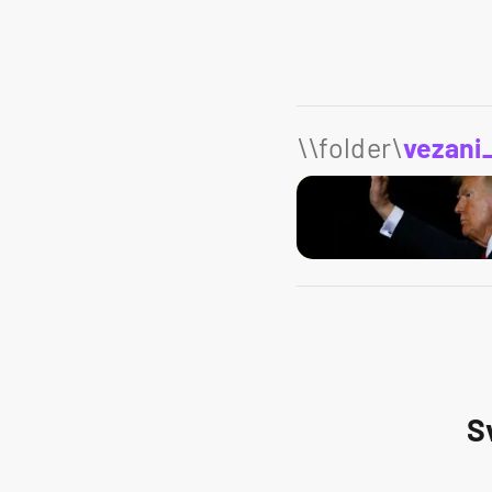
\\folder\
vezani
S