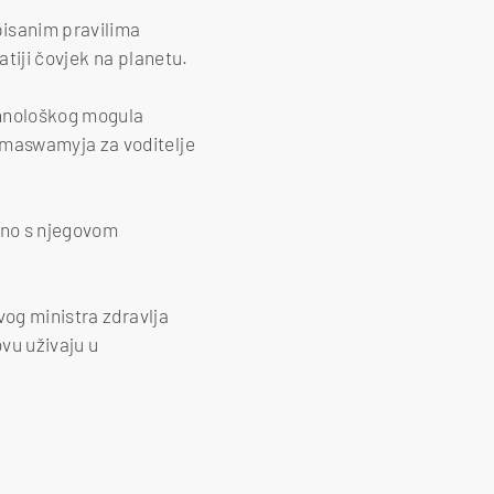
pisanim pravilima
atiji čovjek na planetu.
ehnološkog mogula
amaswamyja za voditelje
edno s njegovom
vog ministra zdravlja
vu uživaju u