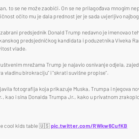
čan, to se ne može zaobići. On se ne prilagođava mnogim ne
čnost očito mu je dala prednost jer je sada uvjerljivo najbog
izabrani predsjednik Donald Trump nedavno je imenovao t
ikanskog predsjedničkog kandidata i poduzetnika Viveka R
itost vlade.
 društvenim mrežama Trump je najavio osnivanje odjela, zaj
vladinu birokraciju" i "skrati suvišne propise".
javila fotografija koja prikazuje Muska, Trumpa i njegova no
., kao i sina Donalda Trumpa Jr., kako u privatnom zrakoplo
e cool kids table 🇺🇸
pic.twitter.com/RWkw6CufKB