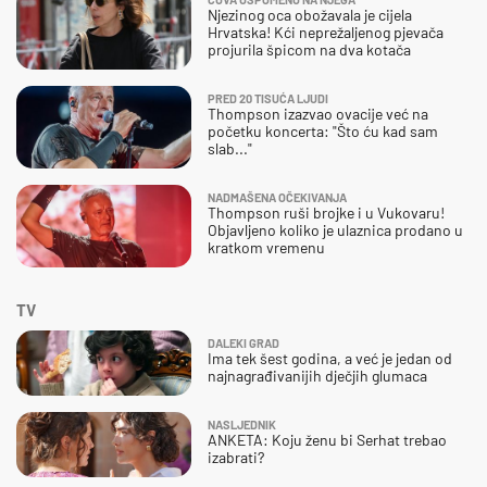
Njezinog oca obožavala je cijela
Hrvatska! Kći neprežaljenog pjevača
projurila špicom na dva kotača
PRED 20 TISUĆA LJUDI
Thompson izazvao ovacije već na
početku koncerta: "Što ću kad sam
slab..."
NADMAŠENA OČEKIVANJA
Thompson ruši brojke i u Vukovaru!
Objavljeno koliko je ulaznica prodano u
kratkom vremenu
TV
DALEKI GRAD
Ima tek šest godina, a već je jedan od
najnagrađivanijih dječjih glumaca
NASLJEDNIK
ANKETA: Koju ženu bi Serhat trebao
izabrati?