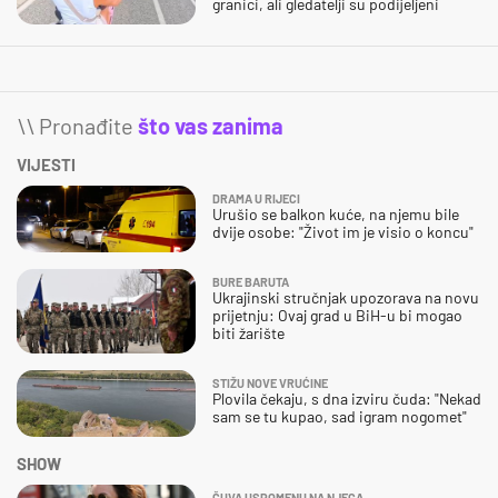
granici, ali gledatelji su podijeljeni
\\ Pronađite
što vas zanima
VIJESTI
DRAMA U RIJECI
Urušio se balkon kuće, na njemu bile
dvije osobe: "Život im je visio o koncu"
BURE BARUTA
Ukrajinski stručnjak upozorava na novu
prijetnju: Ovaj grad u BiH-u bi mogao
biti žarište
STIŽU NOVE VRUĆINE
Plovila čekaju, s dna izviru čuda: "Nekad
sam se tu kupao, sad igram nogomet"
SHOW
ČUVA USPOMENU NA NJEGA