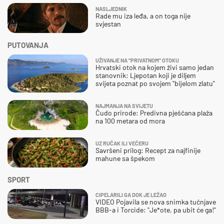
NASLJEDNIK
Rade mu iza leđa, a on toga nije
svjestan
PUTOVANJA
UŽIVANJE NA "PRIVATNOM" OTOKU
Hrvatski otok na kojem živi samo jedan
stanovnik: Ljepotan koji je diljem
svijeta poznat po svojem "bijelom zlatu"
NAJMANJA NA SVIJETU
Čudo prirode: Predivna pješčana plaža
na 100 metara od mora
UZ RUČAK ILI VEČERU
Savršeni prilog: Recept za najfinije
mahune sa špekom
SPORT
CIPELARILI GA DOK JE LEŽAO
VIDEO Pojavila se nova snimka tučnjave
BBB-a i Torcide: "Je*ote, pa ubit će ga!"