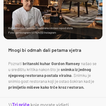
Kuhar Gordon Ramsey u restoranu i miševi ispod stola
Foto: gordongram/j0792433/Instagram
Mnogi bi odmah dali petama vjetra
Poznati
britanski kuhar Gordon Ramsey
našao se
u središtu kritika nakon što je
snimka iz jednog
njegovog restorana postala viralna
. Snimku je
snimio gost restorana koji je ostao šokiran kad je
primijetio miševe kako trče kroz restoran.
\\
Tri priče
koje morate vidjeti