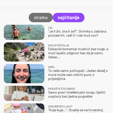
viralno
najčitanije
LOL
"Je li živ, zna li se?": Snimka s Jadrana
postala hit, radi li i vaš muž ovo?
KAO IZ PIŠTOLJA
Dobacila komentar trudnici bez noge, a
muž ispalio odgovor kao da je samo
čekao…
HMM…
To rade samo psihopati: Jedan detalj s
mora može vam otkriti puno o
prijateljima
POKAŽITE ŠTO ZNATE!
Samo pravi intelektualci mogu riješiti
ovaj kviz bez ijedne pogreške
ZAMJERATE LI JOJ?
"Koja kuja…": Snašla se na hrvatskoj