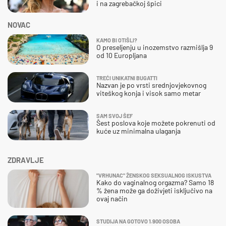
i na zagrebačkoj špici
NOVAC
KAMO BI OTIŠLI?
O preseljenju u inozemstvo razmišlja 9
od 10 Europljana
TREĆI UNIKATNI BUGATTI
Nazvan je po vrsti srednjovjekovnog
viteškog konja i visok samo metar
SAM SVOJ ŠEF
Šest poslova koje možete pokrenuti od
kuće uz minimalna ulaganja
ZDRAVLJE
"VRHUNAC" ŽENSKOG SEKSUALNOG ISKUSTVA
Kako do vaginalnog orgazma? Samo 18
% žena može ga doživjeti isključivo na
ovaj način
STUDIJA NA GOTOVO 1.900 OSOBA