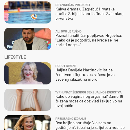
DRAMATIČAN PREOKRET
Kakva drama u Zagrebu! Hrvatska
srušila Srbiju i izborila finale Svjetskog
prvenstva
AU, OVO JE RUŽNO
Poznati analitičar popljuvao Hrgovića:
"Lako ga je pogoditi, ne kreće se, ne
koristi noge..."
LIFESTYLE
POPUT SIRENE
Haljina Danijele Martinović ističe
ženstvenu figuru, a savršena je za
večernji izlazak na moru
"VRHUNAC" ŽENSKOG SEKSUALNOG ISKUSTVA
Kako do vaginalnog orgazma? Samo 18
% žena može ga doživjeti isključivo na
ovaj način
PREKRASNO IZDANJE
Ova haljina poručuje “Ja sam na
godišnjem”, idealna je za ljeto, a nosi se