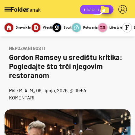
/članak
Dnevnik.hr
Vijesti
Sport
Putovanja
Lifestyle
Viralno
Miks
Kviz
Report
Sexy
NEPOZVANI GOSTI
Gordon Ramsey u središtu kritika:
Pogledajte što trči njegovim
restoranom
Piše
M. A. M.
, 09. lipnja. 2026. @ 09:54
KOMENTARI