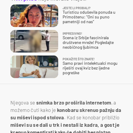
JESTE LI PROBALI?
Turisticu oduševila ponuda u
Primoštenu: "Oni su puno
pametniji od nas"
IMPRESIVNO!
Scena iz Srbije fascinirala
društvene mreže! Pogledajte
neobičnog ljubimca
POKAŽITE ŠTO ZNATE!
Samo pravi intelektualci mogu
riješiti ovaj kviz bez ijedne
pogreške
Njegova se
snimka brzo proširila internetom
, a
možemo čuti kako je
konobaru skrenuo pažnju da
su miševi ispod stolova
. Kad se konobar približio
miševi su se dali u trk i nestali iz kadra, a gost je
krenuo komentirati kako će dobiti besplatan