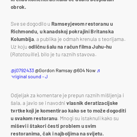
obrok.
Sve se dogodilo u
Ramseyjevom restoranu u
Richmondu, u kanadskoj pokrajini Britanska
Kolumbija
, a publika je odmah krenula s teorijama.
Uz koju
odličnu šalu na račun filma Juhu-hu
(
Ratatouille
), bilo je tu raznih stavova.
@j0792433
@Gordon Ramsay @604 Now
♬
original sound - J
Odjeljak za komentare je prepun raznih mišljenja i
šala, a javio se i navodni
vlasnik deratizacijske
tvrtke koji je komentirao kako se to može dogoditi
u svakom restoranu
. Mnogi su istaknuli kako su
miševi i štakori česti problem u svim
restoranima, čak i najboljima na svijetu.