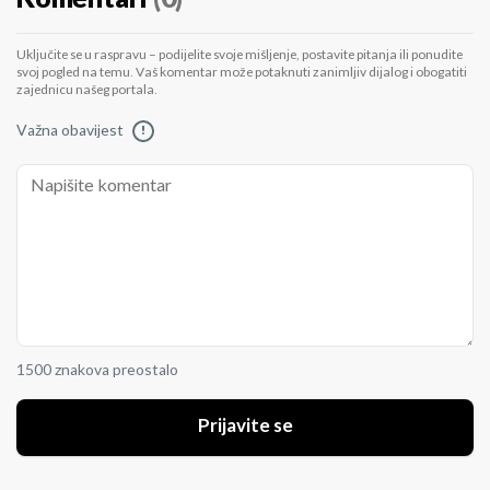
Uključite se u raspravu – podijelite svoje mišljenje, postavite pitanja ili ponudite
svoj pogled na temu. Vaš komentar može potaknuti zanimljiv dijalog i obogatiti
zajednicu našeg portala.
Važna obavijest
!
1500 znakova preostalo
Prijavite se