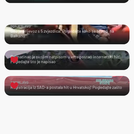
DOSJETLJIVO
Ovo je prijevoz s 5 zvjezdica! Pogledajte kako se to radi na
Balkanu
URNEBESNO
Dalmatinac je svojim natpisom u vrtu postao internetski hit!
Pogledajte što je napisao
ZANIMLJIVO
Registracija iz SAD-a postala hit u Hrvatskoj! Pogledajte zašto