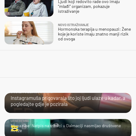
Ljudi koji redovito rade ovo imaju
“mlađi” organizam, pokazuje
istraživanje
NOVO ISTRAŽIVANJE
Hormonska terapija u menopauzi: Žene
koje je koriste imaju znatno manji rizik
od ovoga
DOBILA JEZIKOVU JUHU
Instagramuša prigovarala što joj ljudi ulaze u kadar, a
pogledajte gdje je pozirala
URNEBESNO
Nema ribe! Natpis na tržnici u Dalmaciji nasmijao društvene
mreže