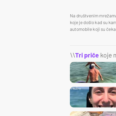
Na društvenim mrežama 
koje je došlo kad su kam
automobile koji su čekal
\\
Tri priče
koje m