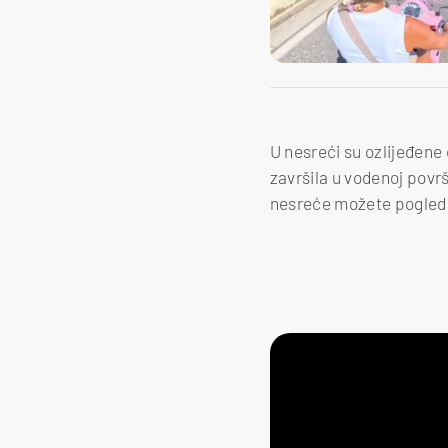
U nesreći su ozlijeđene 
završila u vodenoj povr
nesreće možete pogleda