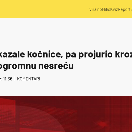
Viralno
Miks
Kviz
Report
zale kočnice, pa projurio kroz 
 ogromnu nesreću
 @ 11:36
KOMENTARI