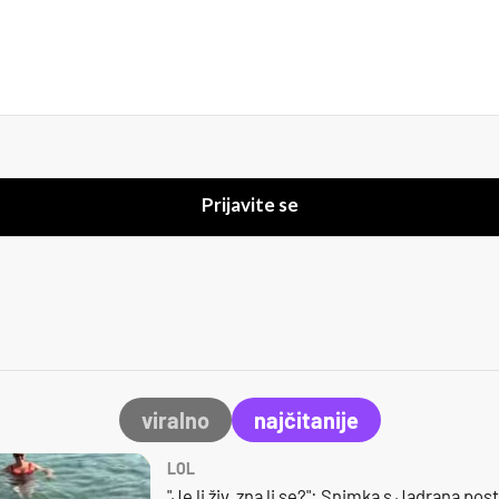
Prijavite se
viralno
najčitanije
LOL
"Je li živ, zna li se?": Snimka s Jadrana posta