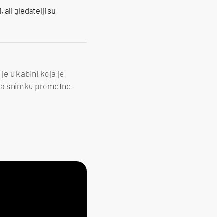
 ali gledatelji su
je u kabini koja je
a, a snimku prometne