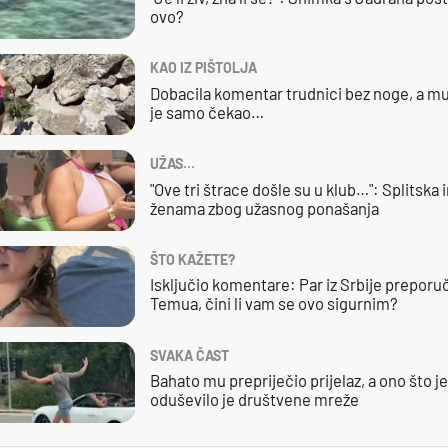
ovo?
KAO IZ PIŠTOLJA
Dobacila komentar trudnici bez noge, a mu
je samo čekao…
UŽAS…
"Ove tri štrace došle su u klub…": Splitska 
ženama zbog užasnog ponašanja
ŠTO KAŽETE?
Isključio komentare: Par iz Srbije preporuč
Temua, čini li vam se ovo sigurnim?
SVAKA ČAST
Bahato mu prepriječio prijelaz, a ono što j
oduševilo je društvene mreže