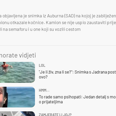
objavljena je snimka iz Auburna (SAD) na kojoj je zabiljež
ionu otkazale kočnice. Kamion se nije uspio zaustaviti prije 
i na semaforu i u one koji su vozili cestom
orate vidjeti
LOL
"Je li živ, zna li se?": Snimka s Jadrana posta
ovo?
HMM…
To rade samo psihopati: Jedan detalj s mo
o prijateljima
ZAMJERATE LI JOJ?