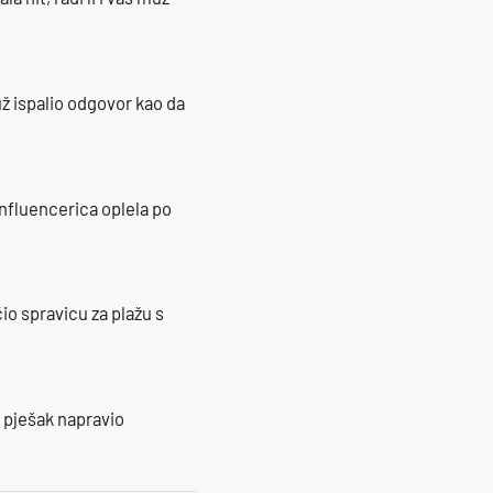
ž ispalio odgovor kao da
influencerica oplela po
io spravicu za plažu s
e pješak napravio