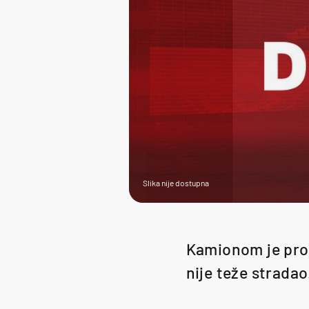
Slika nije dostupna
Kamionom je prou
nije teže stradao