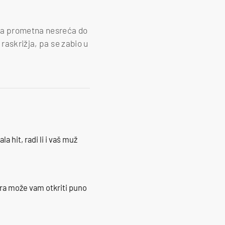
ena prometna nesreća do
raskrižja, pa se zabio u
la hit, radi li i vaš muž
ra može vam otkriti puno