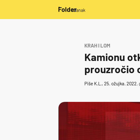
/članak
KRAH I LOM
Kamionu otka
prouzročio
Piše
K.L.
, 25. ožujka. 2022.