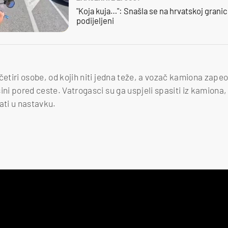
"Koja kuja…": Snašla se na hrvatskoj granici,
podijeljeni
četiri osobe, od kojih niti jedna teže, a vozač kamiona zapeo 
šini pored ceste. Vatrogasci su ga uspjeli spasiti iz kamion
ti u nastavku.