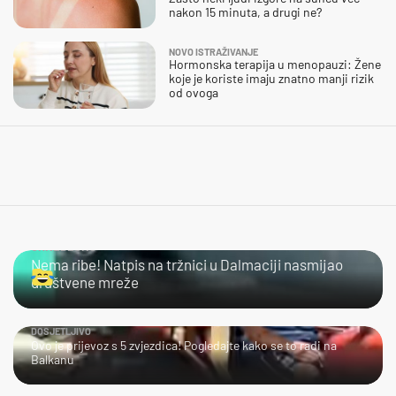
nakon 15 minuta, a drugi ne?
NOVO ISTRAŽIVANJE
Hormonska terapija u menopauzi: Žene
koje je koriste imaju znatno manji rizik
od ovoga
URNEBESNO
Nema ribe! Natpis na tržnici u Dalmaciji nasmijao
društvene mreže
DOSJETLJIVO
Ovo je prijevoz s 5 zvjezdica! Pogledajte kako se to radi na
Balkanu