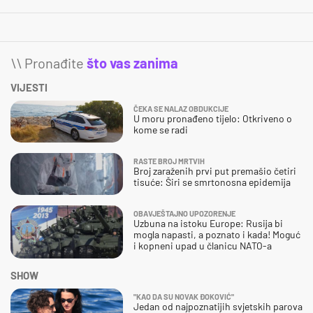
\\ Pronađite
što vas zanima
VIJESTI
ČEKA SE NALAZ OBDUKCIJE
U moru pronađeno tijelo: Otkriveno o
kome se radi
RASTE BROJ MRTVIH
Broj zaraženih prvi put premašio četiri
tisuće: Širi se smrtonosna epidemija
OBAVJEŠTAJNO UPOZORENJE
Uzbuna na istoku Europe: Rusija bi
mogla napasti, a poznato i kada! Moguć
i kopneni upad u članicu NATO-a
SHOW
"KAO DA SU NOVAK ĐOKOVIĆ"
Jedan od najpoznatijih svjetskih parova