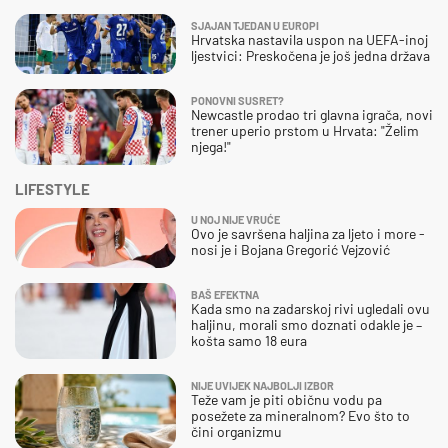
SJAJAN TJEDAN U EUROPI
Hrvatska nastavila uspon na UEFA-inoj
ljestvici: Preskočena je još jedna država
PONOVNI SUSRET?
Newcastle prodao tri glavna igrača, novi
trener uperio prstom u Hrvata: "Želim
njega!"
LIFESTYLE
U NOJ NIJE VRUĆE
Ovo je savršena haljina za ljeto i more -
nosi je i Bojana Gregorić Vejzović
BAŠ EFEKTNA
Kada smo na zadarskoj rivi ugledali ovu
haljinu, morali smo doznati odakle je –
košta samo 18 eura
NIJE UVIJEK NAJBOLJI IZBOR
Teže vam je piti običnu vodu pa
posežete za mineralnom? Evo što to
čini organizmu