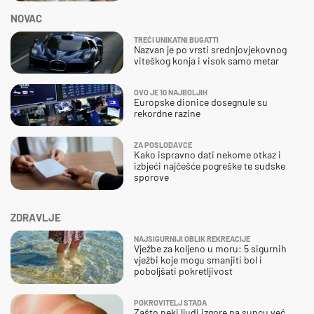
NOVAC
TREĆI UNIKATNI BUGATTI
Nazvan je po vrsti srednjovjekovnog
viteškog konja i visok samo metar
OVO JE 10 NAJBOLJIH
Europske dionice dosegnule su
rekordne razine
ZA POSLODAVCE
Kako ispravno dati nekome otkaz i
izbjeći najčešće pogreške te sudske
sporove
ZDRAVLJE
NAJSIGURNIJI OBLIK REKREACIJE
Vježbe za koljeno u moru: 5 sigurnih
vježbi koje mogu smanjiti bol i
poboljšati pokretljivost
POKROVITELJ STADA
Zašto neki ljudi izgore na suncu već