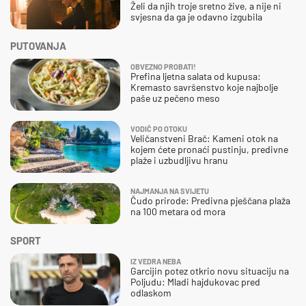
Želi da njih troje sretno žive, a nije ni
svjesna da ga je odavno izgubila
PUTOVANJA
OBVEZNO PROBATI!
Prefina ljetna salata od kupusa:
Kremasto savršenstvo koje najbolje
paše uz pečeno meso
VODIČ PO OTOKU
Veličanstveni Brač: Kameni otok na
kojem ćete pronaći pustinju, predivne
plaže i uzbudljivu hranu
NAJMANJA NA SVIJETU
Čudo prirode: Predivna pješčana plaža
na 100 metara od mora
SPORT
IZ VEDRA NEBA
Garcijin potez otkrio novu situaciju na
Poljudu: Mladi hajdukovac pred
odlaskom