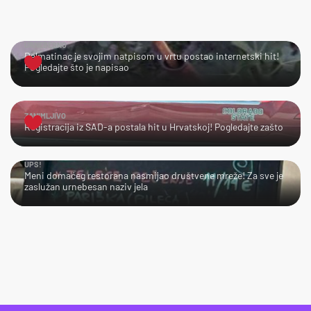
URNEBESNO
Dalmatinac je svojim natpisom u vrtu postao internetski hit!
Pogledajte što je napisao
ZANIMLJIVO
Registracija iz SAD-a postala hit u Hrvatskoj! Pogledajte zašto
UPS!
Meni domaćeg restorana nasmijao društvene mreže! Za sve je
zaslužan urnebesan naziv jela