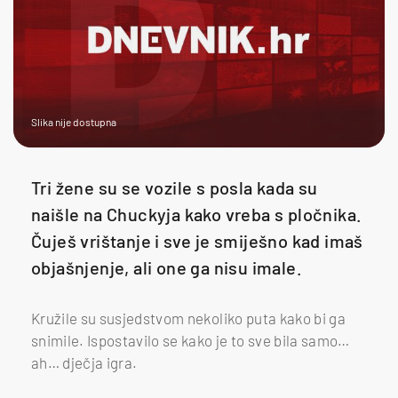
Slika nije dostupna
Tri žene su se vozile s posla kada su
naišle na Chuckyja kako vreba s pločnika.
Čuješ vrištanje i sve je smiješno kad imaš
objašnjenje, ali one ga nisu imale.
Kružile su susjedstvom nekoliko puta kako bi ga
snimile. Ispostavilo se kako je to sve bila samo…
ah… dječja igra.