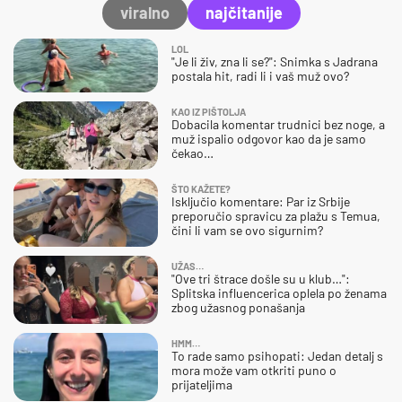
viralno
najčitanije
LOL
"Je li živ, zna li se?": Snimka s Jadrana
postala hit, radi li i vaš muž ovo?
KAO IZ PIŠTOLJA
Dobacila komentar trudnici bez noge, a
muž ispalio odgovor kao da je samo
čekao…
ŠTO KAŽETE?
Isključio komentare: Par iz Srbije
preporučio spravicu za plažu s Temua,
čini li vam se ovo sigurnim?
UŽAS…
"Ove tri štrace došle su u klub…":
Splitska influencerica oplela po ženama
zbog užasnog ponašanja
HMM…
To rade samo psihopati: Jedan detalj s
mora može vam otkriti puno o
prijateljima