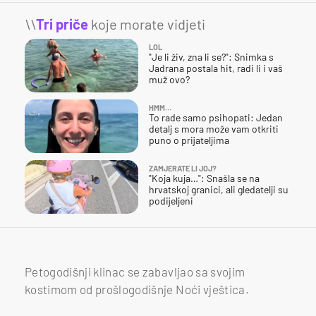
\\
Tri priče
koje morate vidjeti
LOL
"Je li živ, zna li se?": Snimka s
Jadrana postala hit, radi li i vaš
muž ovo?
HMM…
To rade samo psihopati: Jedan
detalj s mora može vam otkriti
puno o prijateljima
ZAMJERATE LI JOJ?
"Koja kuja…": Snašla se na
hrvatskoj granici, ali gledatelji su
podijeljeni
Petogodišnji klinac se zabavljao sa svojim
kostimom od prošlogodišnje Noći vještica.