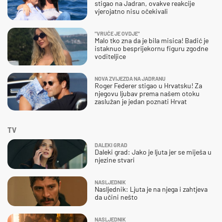
stigao na Jadran, ovakve reakcije
vjerojatno nisu očekivali
"VRUĆE JE OVDJE"
Malo tko zna da je bila misica! Badić je
istaknuo besprijekornu figuru zgodne
voditeljice
NOVA ZVIJEZDA NA JADRANU
Roger Federer stigao u Hrvatsku! Za
njegovu ljubav prema našem otoku
zaslužan je jedan poznati Hrvat
TV
DALEKI GRAD
Daleki grad: Jako je ljuta jer se miješa u
njezine stvari
NASLJEDNIK
Nasljednik: Ljuta je na njega i zahtjeva
da učini nešto
NASLJEDNIK