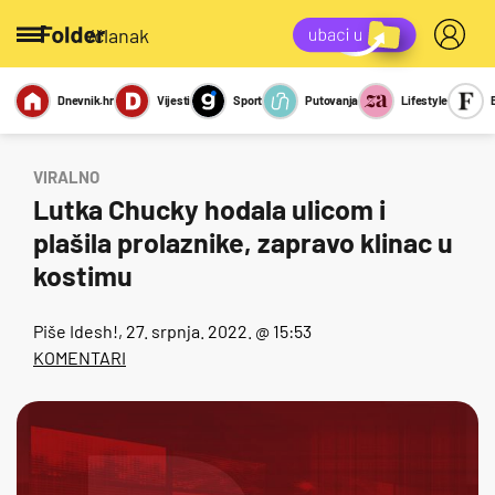
/članak
Dnevnik.hr
Vijesti
Sport
Putovanja
Lifestyle
Viralno
Miks
Kviz
Report
Sexy
VIRALNO
Lutka Chucky hodala ulicom i
plašila prolaznike, zapravo klinac u
kostimu
Piše
Idesh!
, 27. srpnja. 2022. @ 15:53
KOMENTARI