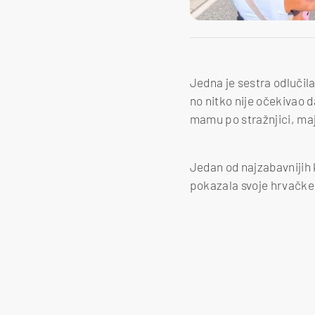
Jedna je sestra odlučil
no nitko nije očekivao d
mamu po stražnjici, majk
Jedan od najzabavnijih 
pokazala svoje hrvačke