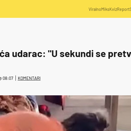
Viralno
Miks
Kviz
Report
a udarac: "U sekundi se pretvo
 @ 08:07
KOMENTARI