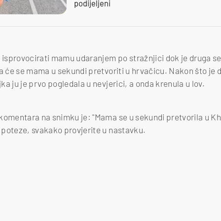
podijeljeni
a isprovocirati mamu udaranjem po stražnjici dok je druga se
a će se mama u sekundi pretvoriti u hrvačicu. Nakon što je d
a ju je prvo pogledala u nevjerici, a onda krenula u lov.
komentara na snimku je: "Mama se u sekundi pretvorila u K
 poteze, svakako provjerite u nastavku.