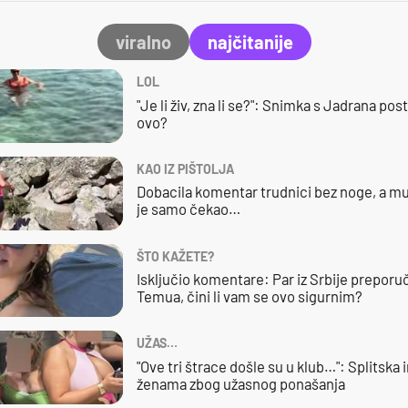
viralno
najčitanije
LOL
"Je li živ, zna li se?": Snimka s Jadrana posta
ovo?
KAO IZ PIŠTOLJA
Dobacila komentar trudnici bez noge, a mu
je samo čekao…
ŠTO KAŽETE?
Isključio komentare: Par iz Srbije preporuč
Temua, čini li vam se ovo sigurnim?
UŽAS…
"Ove tri štrace došle su u klub…": Splitska 
ženama zbog užasnog ponašanja