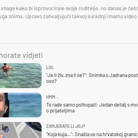
snage kako bi isprovocirale svoje roditelje, no danas je češć
uga snima. Upravo zahvaljujući takvoj suradnji imamo video
orate vidjeti
LOL
"Je li živ, zna li se?": Snimka s Jadrana posta
ovo?
HMM…
To rade samo psihopati: Jedan detalj s mo
o prijateljima
ZAMJERATE LI JOJ?
"Koja kuja…": Snašla se na hrvatskoj granici,