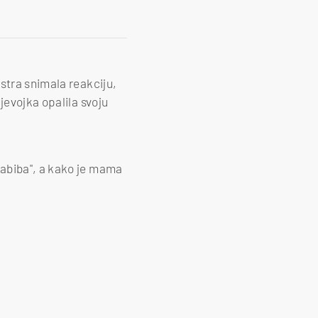
stra snimala reakciju,
jevojka opalila svoju
habiba", a kako je mama