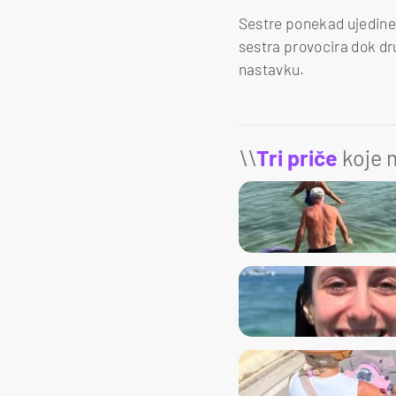
Sestre ponekad ujedine 
sestra provocira dok dr
nastavku.
\\
Tri priče
koje m