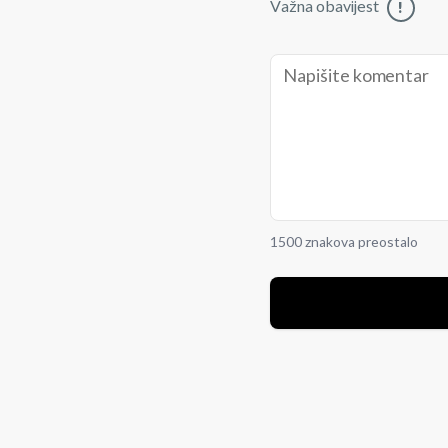
Važna obavijest
!
1500 znakova preostalo