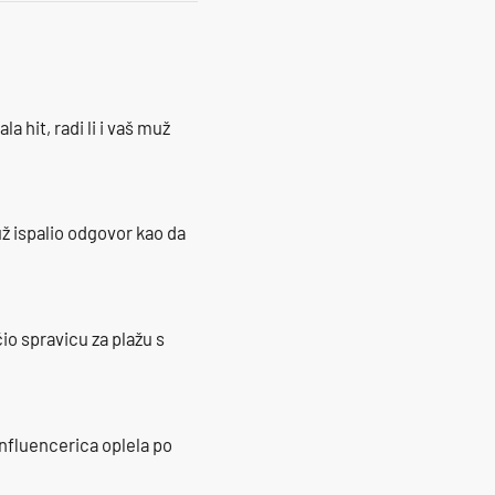
la hit, radi li i vaš muž
ž ispalio odgovor kao da
io spravicu za plažu s
influencerica oplela po