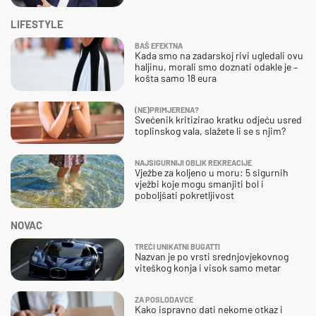
LIFESTYLE
BAŠ EFEKTNA
Kada smo na zadarskoj rivi ugledali ovu
haljinu, morali smo doznati odakle je –
košta samo 18 eura
(NE)PRIMJERENA?
Svećenik kritizirao kratku odjeću usred
toplinskog vala, slažete li se s njim?
NAJSIGURNIJI OBLIK REKREACIJE
Vježbe za koljeno u moru: 5 sigurnih
vježbi koje mogu smanjiti bol i
poboljšati pokretljivost
NOVAC
TREĆI UNIKATNI BUGATTI
Nazvan je po vrsti srednjovjekovnog
viteškog konja i visok samo metar
ZA POSLODAVCE
Kako ispravno dati nekome otkaz i