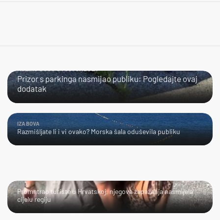
KOLIKO DUGO STOJI ONDJE?
Prizor s parkinga nasmijao publiku: Pogledajte ovaj
dodatak
IZA BOVA
Razmišljate li i vi ovako? Morska šala oduševila publiku
LOL
Promatrao turiste u Hrvatskoj, njegova zapažanja nasmijala
cijelu regiju