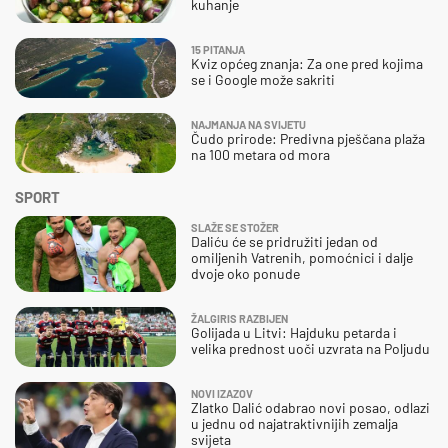
kuhanje
15 PITANJA
Kviz općeg znanja: Za one pred kojima
se i Google može sakriti
NAJMANJA NA SVIJETU
Čudo prirode: Predivna pješčana plaža
na 100 metara od mora
SPORT
SLAŽE SE STOŽER
Daliću će se pridružiti jedan od
omiljenih Vatrenih, pomoćnici i dalje
dvoje oko ponude
ŽALGIRIS RAZBIJEN
Golijada u Litvi: Hajduku petarda i
velika prednost uoči uzvrata na Poljudu
NOVI IZAZOV
Zlatko Dalić odabrao novi posao, odlazi
u jednu od najatraktivnijih zemalja
svijeta