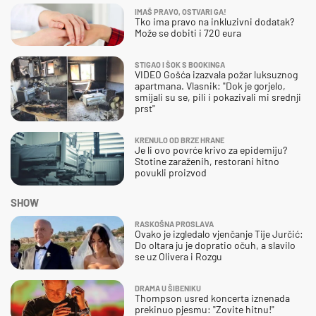
IMAŠ PRAVO, OSTVARI GA!
Tko ima pravo na inkluzivni dodatak?
Može se dobiti i 720 eura
STIGAO I ŠOK S BOOKINGA
VIDEO Gošća izazvala požar luksuznog
apartmana. Vlasnik: "Dok je gorjelo,
smijali su se, pili i pokazivali mi srednji
prst"
KRENULO OD BRZE HRANE
Je li ovo povrće krivo za epidemiju?
Stotine zaraženih, restorani hitno
povukli proizvod
SHOW
RASKOŠNA PROSLAVA
Ovako je izgledalo vjenčanje Tije Jurčić:
Do oltara ju je dopratio očuh, a slavilo
se uz Olivera i Rozgu
DRAMA U ŠIBENIKU
Thompson usred koncerta iznenada
prekinuo pjesmu: "Zovite hitnu!"