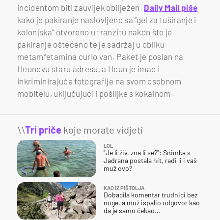
incidentom biti zauvijek obilježen.
Daily Mail piše
kako je pakiranje naslovljeno sa “gel za tuširanje i
kolonjska” otvoreno u tranzitu nakon što je
pakiranje oštećeno te je sadržaj u obliku
metamfetamina curio van. Paket je poslan na
Heunovu staru adresu, a Heun je imao i
inkriminirajuće fotografije na svom osobnom
mobitelu, uključujući i pošiljke s kokainom.
\\
Tri priče
koje morate vidjeti
LOL
"Je li živ, zna li se?": Snimka s
Jadrana postala hit, radi li i vaš
muž ovo?
KAO IZ PIŠTOLJA
Dobacila komentar trudnici bez
noge, a muž ispalio odgovor kao
da je samo čekao…