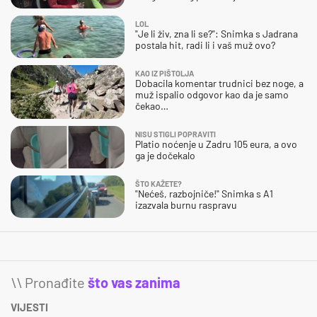
LOL
"Je li živ, zna li se?": Snimka s Jadrana
postala hit, radi li i vaš muž ovo?
KAO IZ PIŠTOLJA
Dobacila komentar trudnici bez noge, a
muž ispalio odgovor kao da je samo
čekao…
NISU STIGLI POPRAVITI
Platio noćenje u Zadru 105 eura, a ovo
ga je dočekalo
ŠTO KAŽETE?
"Nećeš, razbojniče!" Snimka s A1
izazvala burnu raspravu
\\ Pronađite
što vas zanima
VIJESTI