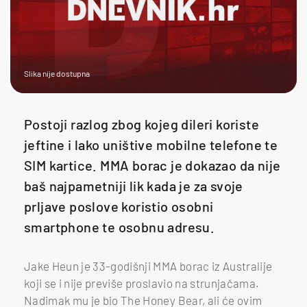
Slika nije dostupna
Postoji razlog zbog kojeg dileri koriste
jeftine i lako uništive mobilne telefone te
SIM kartice. MMA borac je dokazao da nije
baš najpametniji lik kada je za svoje
prljave poslove koristio osobni
smartphone te osobnu adresu.
Jake Heun je 33-godišnji MMA borac iz Australije
koji se i nije previše proslavio na strunjačama.
Nadimak mu je bio The Honey Bear, ali će ovim