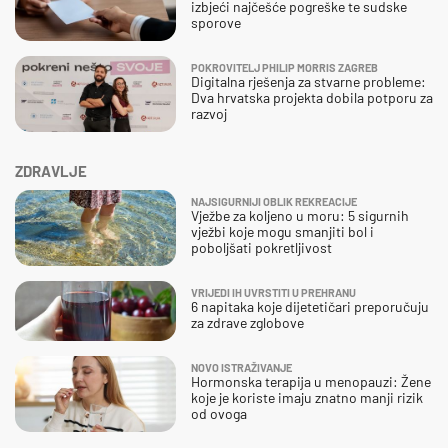
izbjeći najčešće pogreške te sudske
sporove
POKROVITELJ PHILIP MORRIS ZAGREB
Digitalna rješenja za stvarne probleme:
Dva hrvatska projekta dobila potporu za
razvoj
ZDRAVLJE
NAJSIGURNIJI OBLIK REKREACIJE
Vježbe za koljeno u moru: 5 sigurnih
vježbi koje mogu smanjiti bol i
poboljšati pokretljivost
VRIJEDI IH UVRSTITI U PREHRANU
6 napitaka koje dijetetičari preporučuju
za zdrave zglobove
NOVO ISTRAŽIVANJE
Hormonska terapija u menopauzi: Žene
koje je koriste imaju znatno manji rizik
od ovoga