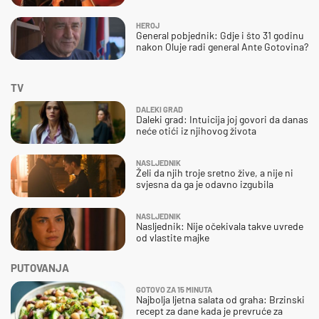
HEROJ
General pobjednik: Gdje i što 31 godinu
nakon Oluje radi general Ante Gotovina?
TV
DALEKI GRAD
Daleki grad: Intuicija joj govori da danas
neće otići iz njihovog života
NASLJEDNIK
Želi da njih troje sretno žive, a nije ni
svjesna da ga je odavno izgubila
NASLJEDNIK
Nasljednik: Nije očekivala takve uvrede
od vlastite majke
PUTOVANJA
GOTOVO ZA 15 MINUTA
Najbolja ljetna salata od graha: Brzinski
recept za dane kada je prevruće za