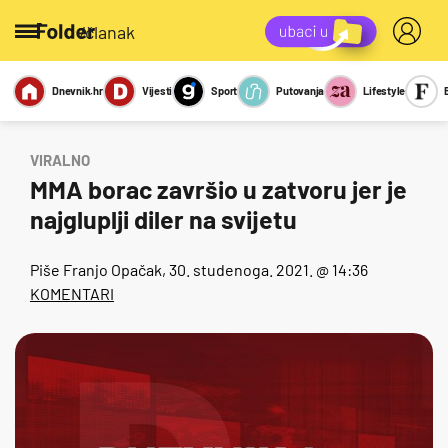
/članak
Dnevnik.hr
Vijesti
Sport
Putovanja
Lifestyle
Viralno
Miks
Kviz
Report
Sexy
VIRALNO
MMA borac završio u zatvoru jer je
najgluplji diler na svijetu
Piše
Franjo Opačak
, 30. studenoga. 2021. @ 14:36
KOMENTARI