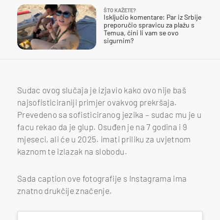
ŠTO KAŽETE?
Isključio komentare: Par iz Srbije
preporučio spravicu za plažu s
Temua, čini li vam se ovo
sigurnim?
Sudac ovog slučaja je izjavio kako ovo nije baš
najsofisticiraniji primjer ovakvog prekršaja.
Prevedeno sa sofisticiranog jezika – sudac mu je u
facu rekao da je glup. Osuđen je na 7 godina i 9
mjeseci, ali će u 2025. imati priliku za uvjetnom
kaznom te izlazak na slobodu.
Sada caption ove fotografije s Instagrama ima
znatno drukčije značenje.