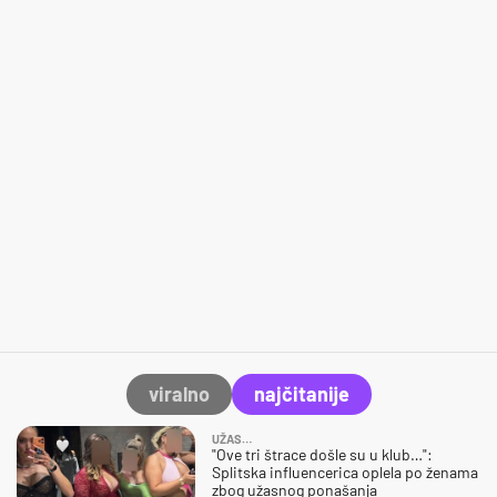
viralno
najčitanije
UŽAS…
"Ove tri štrace došle su u klub…":
Splitska influencerica oplela po ženama
zbog užasnog ponašanja