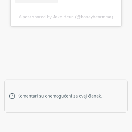
A post shared by Jake Heun (@honeybearmma)
Komentari su onemogućeni za ovaj članak.
!