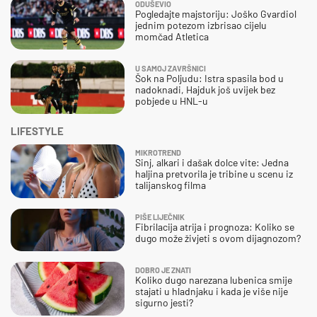
ODUŠEVIO
Pogledajte majstoriju: Joško Gvardiol
jednim potezom izbrisao cijelu
momčad Atletica
U SAMOJ ZAVRŠNICI
Šok na Poljudu: Istra spasila bod u
nadoknadi, Hajduk još uvijek bez
pobjede u HNL-u
LIFESTYLE
MIKROTREND
Sinj, alkari i dašak dolce vite: Jedna
haljina pretvorila je tribine u scenu iz
talijanskog filma
PIŠE LIJEČNIK
Fibrilacija atrija i prognoza: Koliko se
dugo može živjeti s ovom dijagnozom?
DOBRO JE ZNATI
Koliko dugo narezana lubenica smije
stajati u hladnjaku i kada je više nije
sigurno jesti?