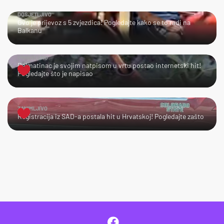
DOSJETLJIVO
Ovo je prijevoz s 5 zvjezdica! Pogledajte kako se to radi na
Balkanu
URNEBESNO
Dalmatinac je svojim natpisom u vrtu postao internetski hit!
Pogledajte što je napisao
ZANIMLJIVO
Registracija iz SAD-a postala hit u Hrvatskoj! Pogledajte zašto