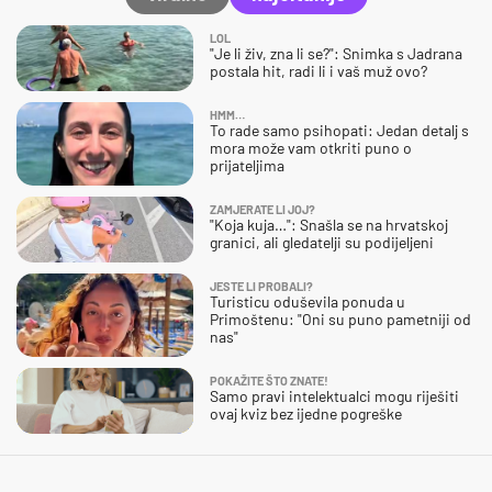
LOL
"Je li živ, zna li se?": Snimka s Jadrana
postala hit, radi li i vaš muž ovo?
HMM…
To rade samo psihopati: Jedan detalj s
mora može vam otkriti puno o
prijateljima
ZAMJERATE LI JOJ?
"Koja kuja…": Snašla se na hrvatskoj
granici, ali gledatelji su podijeljeni
JESTE LI PROBALI?
Turisticu oduševila ponuda u
Primoštenu: "Oni su puno pametniji od
nas"
POKAŽITE ŠTO ZNATE!
Samo pravi intelektualci mogu riješiti
ovaj kviz bez ijedne pogreške