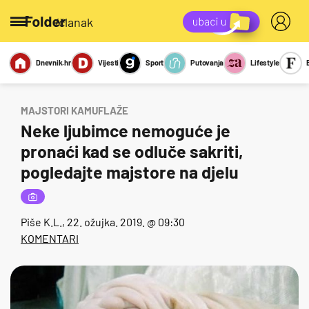
/članak
Dnevnik.hr
Vijesti
Sport
Putovanja
Lifestyle
Viralno
Miks
Kviz
Report
Sexy
MAJSTORI KAMUFLAŽE
Neke ljubimce nemoguće je
pronaći kad se odluče sakriti,
pogledajte majstore na djelu
Piše
K.L.
, 22. ožujka. 2019. @ 09:30
KOMENTARI