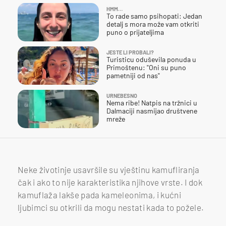
HMM…
To rade samo psihopati: Jedan
detalj s mora može vam otkriti
puno o prijateljima
JESTE LI PROBALI?
Turisticu oduševila ponuda u
Primoštenu: "Oni su puno
pametniji od nas"
URNEBESNO
Nema ribe! Natpis na tržnici u
Dalmaciji nasmijao društvene
mreže
Neke životinje usavršile su vještinu kamufliranja
čak i ako to nije karakteristika njihove vrste. I dok
kamuflaža lakše pada kameleonima, i kućni
ljubimci su otkrili da mogu nestati kada to požele.