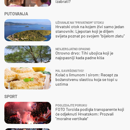
izabrati?
PUTOVANJA
UŽIVANJE NA "PRIVATNOM" OTOKU
Hrvatski otok na kojem živi samo jedan
stanovnik: Ljepotan koji je diljem
svijeta poznat po svojem "bijelom zlatu"
NEVJEROJATNO OPASNO
Otrovno drvo: Tihi ubojica koji je
najopasniji kada padne kiša
MA, SAVRŠENSTVO!
Kolač s limunom i sirom: Recept za
božanstvenu slasticu koja se topi u
ustima
SPORT
POGLEDAJTE PORUKU
FOTO Torcida podigla transparente koji
će odjeknuti Hrvatskom: Prozvali
"moralne vertikale"