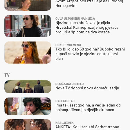
Svom Argentincu izrekla je da u rodnoj
Hercegovini
ČUVA USPOMENU NA NJEGA
Njezinog oca obožavala je cijela
Hrvatska! Kći neprežaljenog pjevača
projurila špicom na dva kotača
PRKOSI VREMENU
Tko bi joj dao 58 godina? Duboko rezani
kupaći stavio je njezine adute u prvi
plan
TV
SLUČAJNA OBITELJ
Nova TV donosi novu domaću seriju!
DALEKI GRAD
Ima tek šest godina, a već je jedan od
najnagrađivanijih dječjih glumaca
NASLJEDNIK
ANKETA: Koju ženu bi Serhat trebao