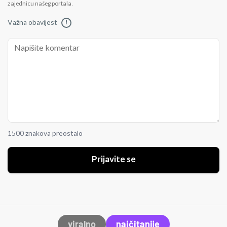
zajednicu našeg portala.
Važna obavijest
!
1500 znakova preostalo
Prijavite se
viralno
najčitanije