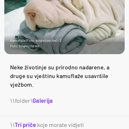
Kamuflaža (Foto: brightside.me) - 2
Foto: brightside.me
Neke životinje su prirodno nadarene, a
druge su vještinu kamuflaže usavršile
vježbom.
Galerija
14
\\
Tri priče
koje morate vidjeti