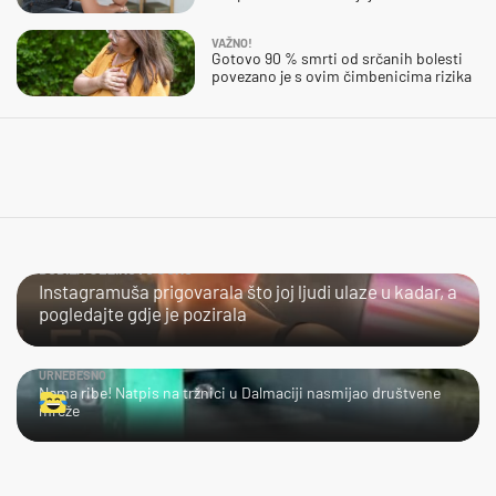
VAŽNO!
Gotovo 90 % smrti od srčanih bolesti
povezano je s ovim čimbenicima rizika
DOBILA JEZIKOVU JUHU
Instagramuša prigovarala što joj ljudi ulaze u kadar, a
pogledajte gdje je pozirala
URNEBESNO
Nema ribe! Natpis na tržnici u Dalmaciji nasmijao društvene
mreže