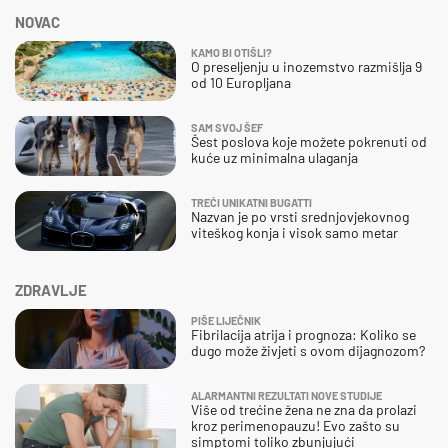
NOVAC
KAMO BI OTIŠLI?
O preseljenju u inozemstvo razmišlja 9
od 10 Europljana
SAM SVOJ ŠEF
Šest poslova koje možete pokrenuti od
kuće uz minimalna ulaganja
TREĆI UNIKATNI BUGATTI
Nazvan je po vrsti srednjovjekovnog
viteškog konja i visok samo metar
ZDRAVLJE
PIŠE LIJEČNIK
Fibrilacija atrija i prognoza: Koliko se
dugo može živjeti s ovom dijagnozom?
ALARMANTNI REZULTATI NOVE STUDIJE
Više od trećine žena ne zna da prolazi
kroz perimenopauzu! Evo zašto su
simptomi toliko zbunjujući