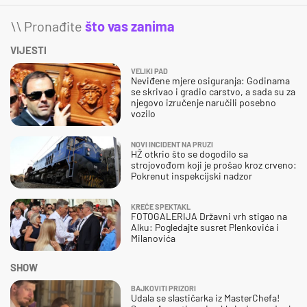
\\ Pronađite
što vas zanima
VIJESTI
VELIKI PAD
Neviđene mjere osiguranja: Godinama
se skrivao i gradio carstvo, a sada su za
njegovo izručenje naručili posebno
vozilo
NOVI INCIDENT NA PRUZI
HŽ otkrio što se dogodilo sa
strojovođom koji je prošao kroz crveno:
Pokrenut inspekcijski nadzor
KREĆE SPEKTAKL
FOTOGALERIJA Državni vrh stigao na
Alku: Pogledajte susret Plenkovića i
Milanovića
SHOW
BAJKOVITI PRIZORI
Udala se slastičarka iz MasterChefa!