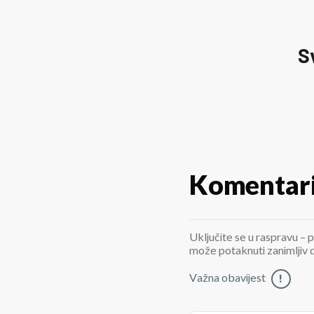
S
Komentar
Uključite se u raspravu – p
može potaknuti zanimljiv di
Važna obavijest
!