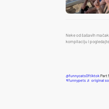
Neke od šašavih mačaka
kompilaciju i pogledajt
@funnycats0ftiktok
Part 
#funnypets
♬ original s