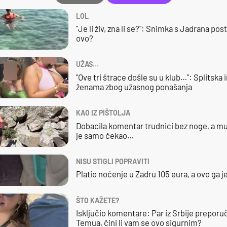
LOL
"Je li živ, zna li se?": Snimka s Jadrana posta
ovo?
UŽAS…
"Ove tri štrace došle su u klub…": Splitska 
ženama zbog užasnog ponašanja
KAO IZ PIŠTOLJA
Dobacila komentar trudnici bez noge, a mu
je samo čekao…
NISU STIGLI POPRAVITI
Platio noćenje u Zadru 105 eura, a ovo ga 
ŠTO KAŽETE?
Isključio komentare: Par iz Srbije preporuč
Temua, čini li vam se ovo sigurnim?