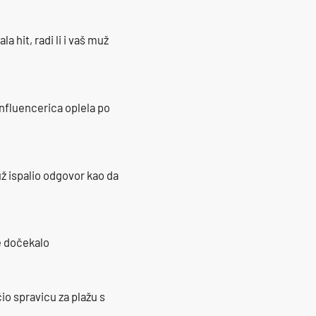
la hit, radi li i vaš muž
influencerica oplela po
ž ispalio odgovor kao da
je dočekalo
io spravicu za plažu s