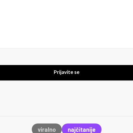
Prijavite se
viralno
najčitanije