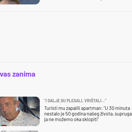
 vas zanima
"I DALJE SU PLESALI, VRIŠTALI..."
Turisti mu zapalili apartman: "U 30 minuta
nestalo je 50 godina našeg života, supruga 
ja ne možemo oka sklopiti"