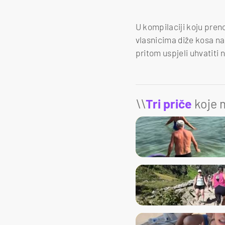
U kompilaciji koju pren
vlasnicima diže kosa na 
pritom uspjeli uhvatiti n
\\
Tri priče
koje m