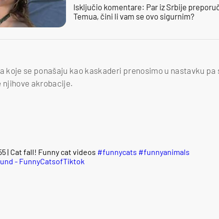
Isključio komentare: Par iz Srbije preporuč
Temua, čini li vam se ovo sigurnim?
 koje se ponašaju kao kaskaderi prenosimo u nastavku pa s
e njihove akrobacije.
55 | Cat fall! Funny cat videos
#funnycats
#funnyanimals
ound - FunnyCatsofTiktok