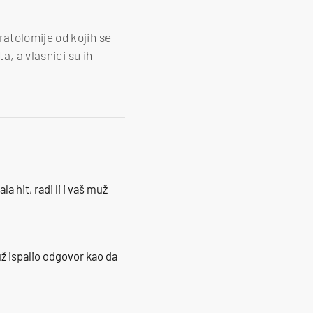
atolomije od kojih se
a, a vlasnici su ih
la hit, radi li i vaš muž
ž ispalio odgovor kao da