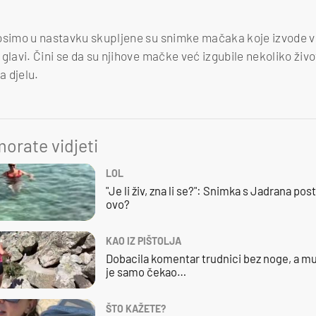
osimo u nastavku skupljene su snimke mačaka koje izvode vr
glavi. Čini se da su njihove mačke već izgubile nekoliko život
a djelu.
orate vidjeti
LOL
"Je li živ, zna li se?": Snimka s Jadrana posta
ovo?
KAO IZ PIŠTOLJA
Dobacila komentar trudnici bez noge, a mu
je samo čekao…
ŠTO KAŽETE?