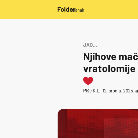
/članak
JAO…
Njihove mač
vratolomije 
Piše
K.L.
, 12. srpnja. 2025. 