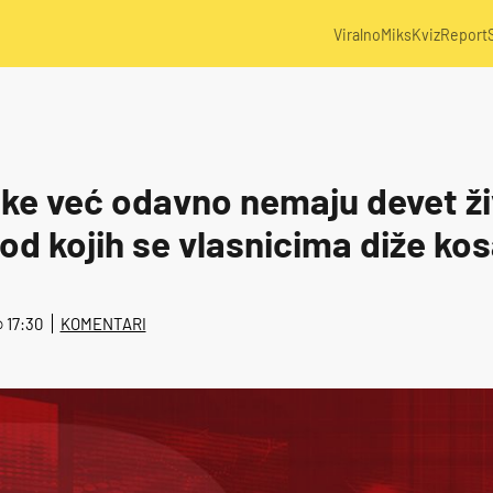
Viralno
Miks
Kviz
Report
ke već odavno nemaju devet ži
od kojih se vlasnicima diže kos
@ 17:30
KOMENTARI