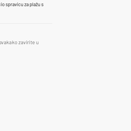
io spravicu za plažu s
vakako zavirite u