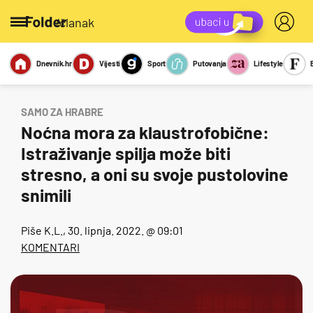
/članak
Dnevnik.hr
Vijesti
Sport
Putovanja
Lifestyle
Viralno
Miks
Kviz
Report
Sexy
SAMO ZA HRABRE
Noćna mora za klaustrofobične:
Istraživanje spilja može biti
stresno, a oni su svoje pustolovine
snimili
Piše
K.L.
, 30. lipnja. 2022. @ 09:01
KOMENTARI