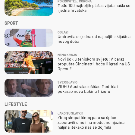
POKROVITELJ CORONA
Među 100 najboljih plaža svijeta našla se
i jedna hrvatska
SPORT
ODLAZI
Umirovila se jedna od najboljih skijašica
novog doba
NEMA KRAJA
Novi šok u teniskom svijetu: Alcaraz
propušta Cincinatti, hoće li igrati na US
Openu?
SVE OBJAVIO
VIDEO Australac ošišao Modrića i
pokazao novu Lukinu frizuru
LIFESTYLE
JAKO SU SLATKI!
Zbog simpatičnog para sa špice
zaboravili smo i na modu, no njezina
haljina itekako nas se dojmila