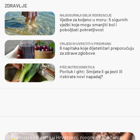
ZDRAVLJE
NAJSIGURNIJI OBLIK REKREACIJE
Vježbe za koljeno u moru: 5 sigurnih
vježbi koje mogu smanjiti bol i
poboljšati pokretljivost
VRIJEDI IH UVRSTITI U PREHRANU
6 napitaka koje dijetetičari preporučuju
za zdrave zglobove
PIŠE NUTRICIONISTICA
Poriluk i giht: Smijete li ga jesti ili
riskirate novi napadaj?
LOL
Promatrao turiste u Hrvatskoj, njegova zapažanja