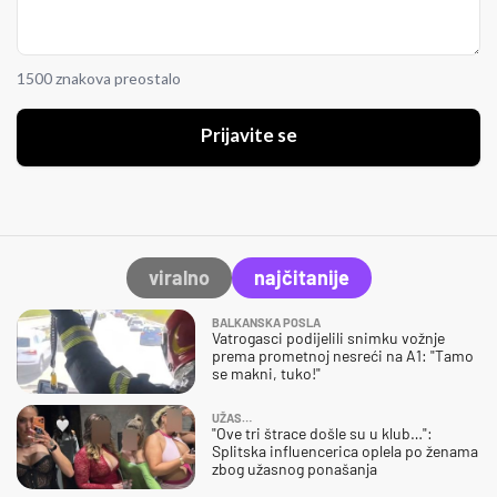
1500 znakova preostalo
Prijavite se
viralno
najčitanije
BALKANSKA POSLA
Vatrogasci podijelili snimku vožnje
prema prometnoj nesreći na A1: "Tamo
se makni, tuko!"
UŽAS…
"Ove tri štrace došle su u klub…":
Splitska influencerica oplela po ženama
zbog užasnog ponašanja