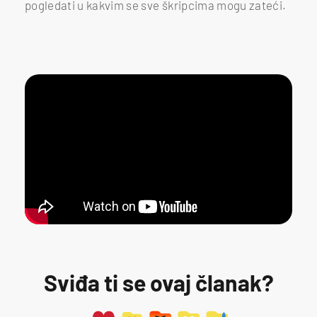
pogledati u kakvim se sve škripcima mogu zateći.
Sviđa ti se ovaj članak?