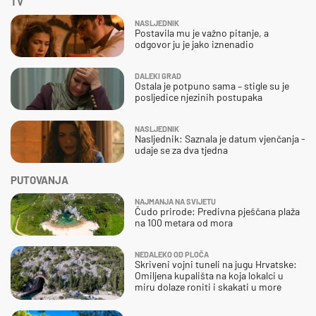
TV
NASLJEDNIK
Postavila mu je važno pitanje, a
odgovor ju je jako iznenadio
DALEKI GRAD
Ostala je potpuno sama – stigle su je
posljedice njezinih postupaka
NASLJEDNIK
Nasljednik: Saznala je datum vjenčanja -
udaje se za dva tjedna
PUTOVANJA
NAJMANJA NA SVIJETU
Čudo prirode: Predivna pješčana plaža
na 100 metara od mora
NEDALEKO OD PLOČA
Skriveni vojni tuneli na jugu Hrvatske:
Omiljena kupališta na koja lokalci u
miru dolaze roniti i skakati u more