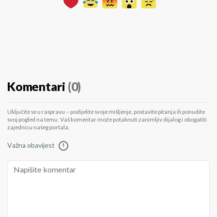
Komentari
(0)
Uključite se u raspravu – podijelite svoje mišljenje, postavite pitanja ili ponudite
svoj pogled na temu. Vaš komentar može potaknuti zanimljiv dijalog i obogatiti
zajednicu našeg portala.
Važna obavijest
!