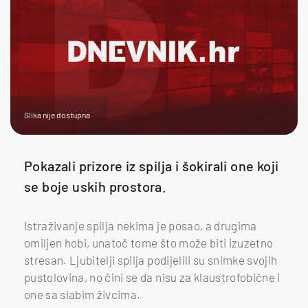
Slika nije dostupna
Pokazali prizore iz spilja i šokirali one koji
se boje uskih prostora.
Istraživanje spilja nekima je posao, a drugima
omiljen hobi, unatoč tome što može biti izuzetno
stresan. Ljubitelji spilja podijelili su snimke svojih
pustolovina, no čini se da nisu za klaustrofobične i
one sa slabim živcima.