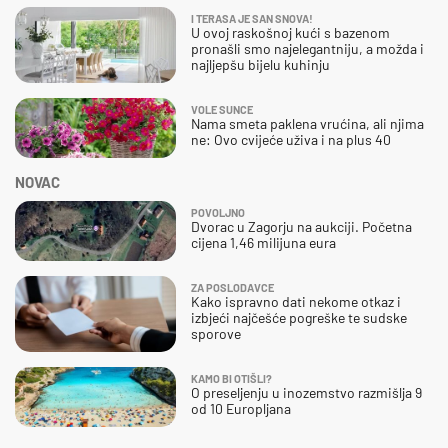
I TERASA JE SAN SNOVA!
U ovoj raskošnoj kući s bazenom
pronašli smo najelegantniju, a možda i
najljepšu bijelu kuhinju
VOLE SUNCE
Nama smeta paklena vrućina, ali njima
ne: Ovo cvijeće uživa i na plus 40
NOVAC
POVOLJNO
Dvorac u Zagorju na aukciji. Početna
cijena 1,46 milijuna eura
ZA POSLODAVCE
Kako ispravno dati nekome otkaz i
izbjeći najčešće pogreške te sudske
sporove
KAMO BI OTIŠLI?
O preseljenju u inozemstvo razmišlja 9
od 10 Europljana