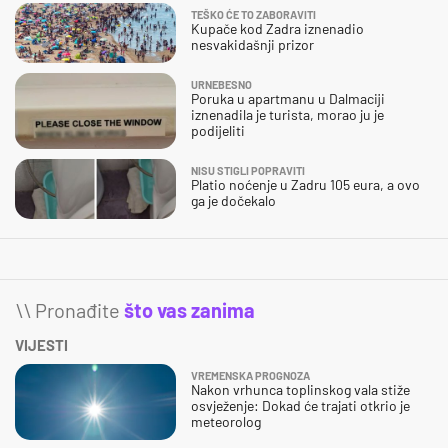
TEŠKO ĆE TO ZABORAVITI
Kupače kod Zadra iznenadio
nesvakidašnji prizor
URNEBESNO
Poruka u apartmanu u Dalmaciji
iznenadila je turista, morao ju je
podijeliti
NISU STIGLI POPRAVITI
Platio noćenje u Zadru 105 eura, a ovo
ga je dočekalo
\\ Pronađite
što vas zanima
VIJESTI
VREMENSKA PROGNOZA
Nakon vrhunca toplinskog vala stiže
osvježenje: Dokad će trajati otkrio je
meteorolog