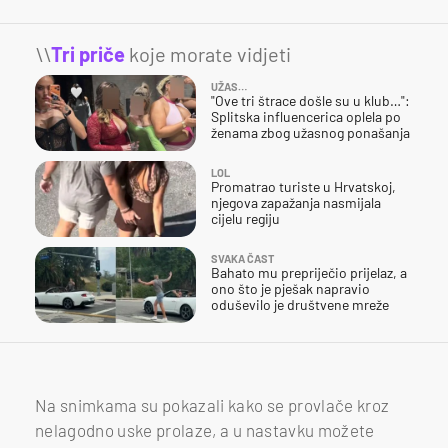
\\
Tri priče
koje morate vidjeti
UŽAS…
"Ove tri štrace došle su u klub…":
Splitska influencerica oplela po
ženama zbog užasnog ponašanja
LOL
Promatrao turiste u Hrvatskoj,
njegova zapažanja nasmijala
cijelu regiju
SVAKA ČAST
Bahato mu prepriječio prijelaz, a
ono što je pješak napravio
oduševilo je društvene mreže
Na snimkama su pokazali kako se provlače kroz
nelagodno uske prolaze, a u nastavku možete