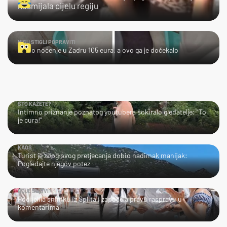
nasmijala cijelu regiju
NISU STIGLI POPRAVITI
Platio noćenje u Zadru 105 eura, a ovo ga je dočekalo
ŠTO KAŽETE?
Intimno priznanje poznatog youtubera šokiralo gledatelje: "To
je cura!"
KAOS
Turist je zbog ovog pretjecanja dobio nadimak manijak:
Pogledajte njegov potez
GDJE SU SVI?
Podijelila snimku iz Splita i započela pravu raspravu u
komentarima