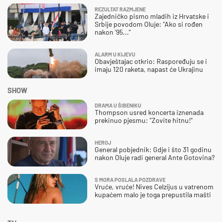
REZULTAT RAZMJENE
Zajedničko pismo mladih iz Hrvatske i
Srbije povodom Oluje: "Ako si rođen
nakon '95..."
ALARM U KIJEVU
Obavještajac otkrio: Raspoređuju se i
imaju 120 raketa, napast će Ukrajinu
SHOW
DRAMA U ŠIBENIKU
Thompson usred koncerta iznenada
prekinuo pjesmu: "Zovite hitnu!"
HEROJ
General pobjednik: Gdje i što 31 godinu
nakon Oluje radi general Ante Gotovina?
S MORA POSLALA POZDRAVE
Vruće, vruće! Nives Celzijus u vatrenom
kupaćem malo je toga prepustila mašti