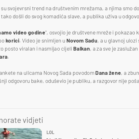
i su svojevrsni trend na društvenim mrežama, a njima smo do
u tako došli do svog komadića slave, a publika uživa u odgovo
mamo video godine
", osvojio je društvene mreže i pokazao 
po
korici
. Video je snimljen u
Novom Sadu
, a u glavnoj ulozi
zo posto viralan i nasmijao cijeli
Balkan
, a za sve je zasluža
para
.
o ankete na ulicama Novog Sada povodom
Dana žene
, a zbun
šnji odgovoru bake, oduševio je publiku, a razgovor nije poš
orate vidjeti
LOL