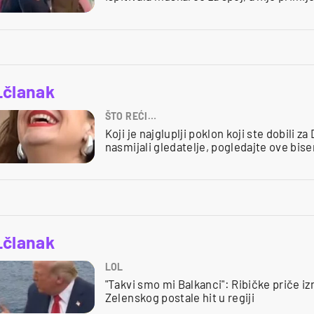
_članak
ŠTO REĆI…
Koji je najgluplji poklon koji ste dobili 
nasmijali gledatelje, pogledajte ove bise
_članak
LOL
"Takvi smo mi Balkanci": Ribičke priče i
Zelenskog postale hit u regiji