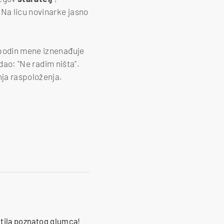
 Na licu novinarke jasno
spodin mene iznenađuje
odao: "Ne radim ništa".
nja raspoloženja.
jetila poznatog glumca!