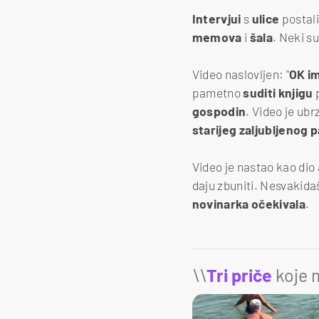
Intervjui
s
ulice
postal
memova
i
šala
. Neki s
Video naslovljen: "
OK i
pametno
suditi
knjigu
gospodin
. Video je ubr
starijeg zaljubljenog 
Video je nastao kao di
daju zbuniti. Nesvakida
novinarka
očekivala
.
\\
Tri priče
koje m