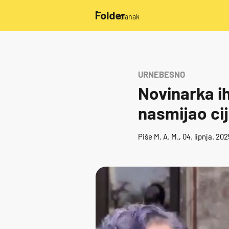
/članak
URNEBESNO
Novinarka ih
nasmijao cij
Piše
M. A. M.
, 04. lipnja. 20