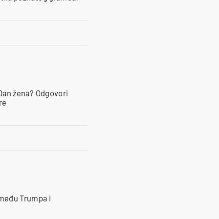
za Dan žena? Odgovori
re
zmeđu Trumpa i