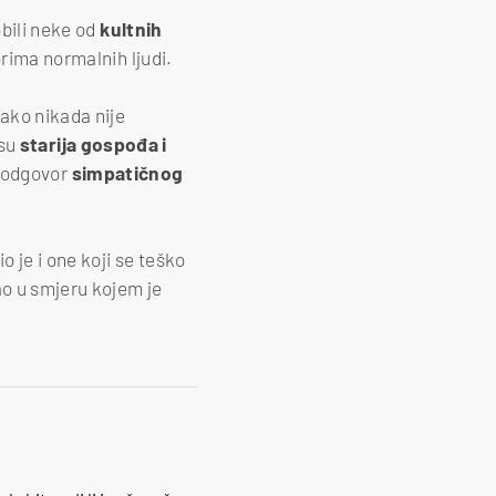
bili neke od
kultnih
rima normalnih ljudi.
kako nikada nije
 su
starija
gospođa
i
n odgovor
simpatičnog
io je i one koji se teško
ao u smjeru kojem je