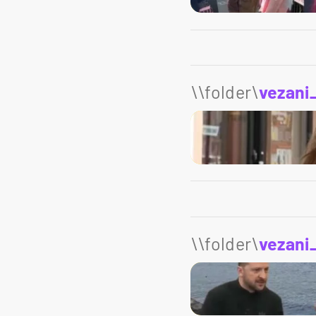
\\folder\
vezani
\\folder\
vezani