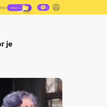
Sexy
r je