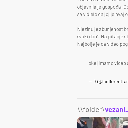
objasnila je gospođa. G
se vidjelo da joj je ova
Njezinu je zbunjenost b
svaki dan". Na pitanje š
Najbolje je da video po
okej imamo video
— ☽ (@indiferentta
\\folder\
vezani