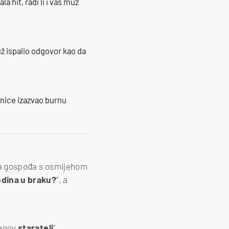
la hit, radi li i vaš muž
ž ispalio odgovor kao da
ranice izazvao burnu
rija gospođa s osmijehom
odina u braku?
", a
jegov
staratelj
",