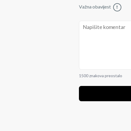
Važna obavijest
!
1500 znakova preostalo