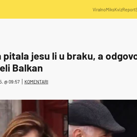
Viralno
Miks
Kviz
Report
 pitala jesu li u braku, a odgovo
eli Balkan
25. @ 09:57
KOMENTARI