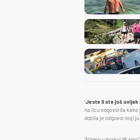
"
Jeste li ste još uvijek
na licu odgovorila kako 
dobila je odgovor koji ju 
"Nismo u braku! Mi smo