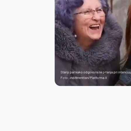
Stariji par kako odgovora na pitanja pri intervjuu 
Foto: indiferenttan/Platforma X