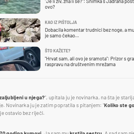
"Je li živ, zna li se?": Snimka s Jadrana posta
ovo?
KAO IZ PIŠTOLJA
Dobacila komentar trudnici bez noge, a mu
je samo čekao…
ŠTO KAŽETE?
"Hrvat sam, ali ovo je sramota": Prizor s g
raspravu na društvenim mrežama
 zaljubljeni u njega?
", upitala ju je novinarka, na šta je sta
je. Novinarka ju je zatim popratila s pitanjem: "
Koliko ste g
je ostavio bez riječi.
70 godina kumovi
. Ja sam mu
krstila
sestru
. A sad sam n