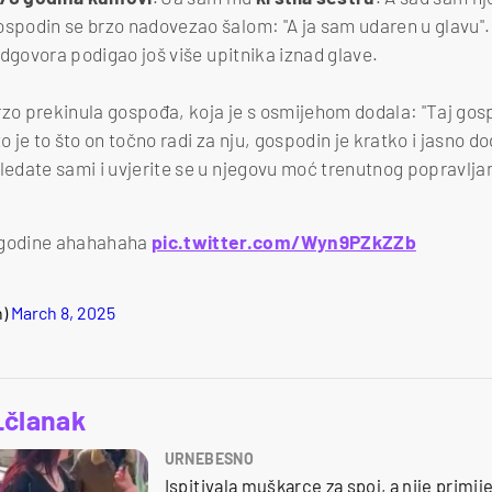
ospodin se brzo nadovezao šalom: "A ja sam udaren u glavu".
j odgovora podigao još više upitnika iznad glave.
rzo prekinula gospođa, koja je s osmijehom dodala: "Taj go
to je to što on točno radi za nju, gospodin je kratko i jasno d
gledate sami i uvjerite se u njegovu moć trenutnog popravlja
 godine ahahahaha
pic.twitter.com/Wyn9PZkZZb
n)
March 8, 2025
_članak
URNEBESNO
Ispitivala muškarce za spoj, a nije primi