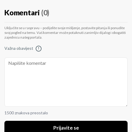
Komentari
(0)
Uključite se u raspravu – podijelite svoje mišljenje, postavite pitanja ili ponudite
svoj pogled na temu. Vaš komentar može potaknuti zanimljiv dijalog i obogatiti
zajednicu našeg portala.
Važna obavijest
!
1500 znakova preostalo
Prijavite se