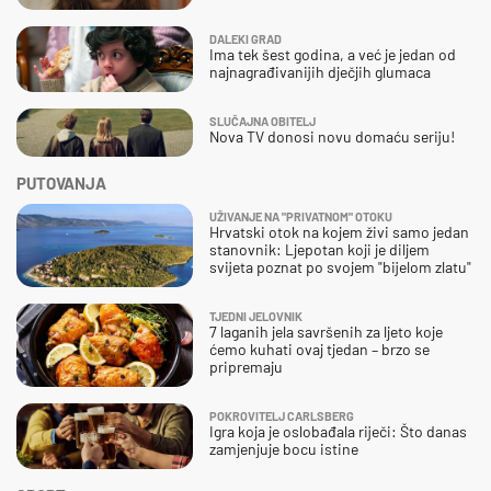
DALEKI GRAD
Ima tek šest godina, a već je jedan od
najnagrađivanijih dječjih glumaca
SLUČAJNA OBITELJ
Nova TV donosi novu domaću seriju!
PUTOVANJA
UŽIVANJE NA "PRIVATNOM" OTOKU
Hrvatski otok na kojem živi samo jedan
stanovnik: Ljepotan koji je diljem
svijeta poznat po svojem "bijelom zlatu"
TJEDNI JELOVNIK
7 laganih jela savršenih za ljeto koje
ćemo kuhati ovaj tjedan – brzo se
pripremaju
POKROVITELJ CARLSBERG
Igra koja je oslobađala riječi: Što danas
zamjenjuje bocu istine