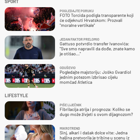
SPORT
POGLEDAJTE PORUKU
FOTO Torcida podigla transparente koji
će odjeknuti Hrvatskom: Prozvali
"moralne vertikale"
JEDAN FAKTOR PRELOMIO
Gattuso potvrdio transfer Ivanovića:
"Sve smo napravili da dođe, znate kamo
je otišao..."
ODUŠEVIO
Pogledajte majstoriju: Joško Gvardiol
jednim potezom izbrisao cijelu
momčad Atletica
LIFESTYLE
PIŠE LIJEČNIK
Fibrilacija atrija i prognoza: Koliko se
dugo može živjeti s ovom dijagnozom?
MIKROTREND
Sinj, alkari i dašak dolce vite: Jedna
haljina pretvorila je tribine u scenu iz