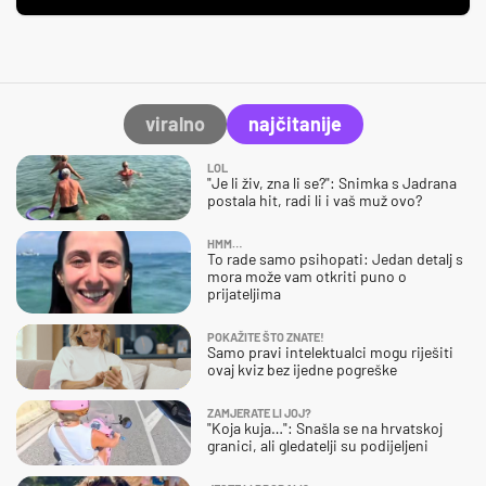
viralno
najčitanije
LOL
"Je li živ, zna li se?": Snimka s Jadrana
postala hit, radi li i vaš muž ovo?
HMM…
To rade samo psihopati: Jedan detalj s
mora može vam otkriti puno o
prijateljima
POKAŽITE ŠTO ZNATE!
Samo pravi intelektualci mogu riješiti
ovaj kviz bez ijedne pogreške
ZAMJERATE LI JOJ?
"Koja kuja…": Snašla se na hrvatskoj
granici, ali gledatelji su podijeljeni