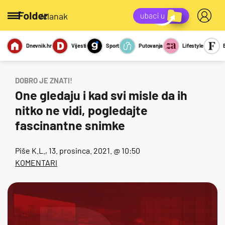
/članak
Dnevnik.hr
Vijesti
Sport
Putovanja
Lifestyle
Viralno
Miks
Kviz
Report
Sexy
DOBRO JE ZNATI!
One gledaju i kad svi misle da ih
nitko ne vidi, pogledajte
fascinantne snimke
Piše
K.L.
, 13. prosinca. 2021. @ 10:50
KOMENTARI