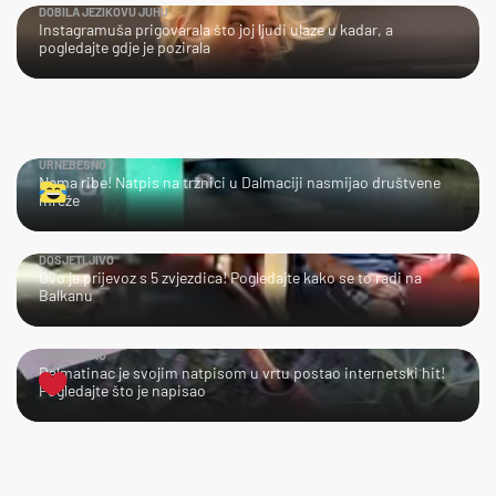
DOBILA JEZIKOVU JUHU
Instagramuša prigovarala što joj ljudi ulaze u kadar, a
pogledajte gdje je pozirala
URNEBESNO
Nema ribe! Natpis na tržnici u Dalmaciji nasmijao društvene
mreže
DOSJETLJIVO
Ovo je prijevoz s 5 zvjezdica! Pogledajte kako se to radi na
Balkanu
URNEBESNO
Dalmatinac je svojim natpisom u vrtu postao internetski hit!
Pogledajte što je napisao