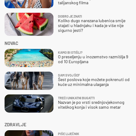
talijanskog filma
DOBRO JE ZNATI
Koliko dugo narezana lubenica smije
stajati u hladnjaku i kada je više nije
sigurno jesti?
NOVAC
KAMO BI OTIŠLI?
O preseljenju u inozemstvo razmišlja 9
od 10 Europljana
SAM SVOJ ŠEF
Šest poslova koje možete pokrenuti od
kuće uz minimalna ulaganja
TREĆI UNIKATNI BUGATTI
Nazvan je po vrsti srednjovjekovnog
viteškog konja i visok samo metar
ZDRAVLJE
PIŠE LIJEČNIK