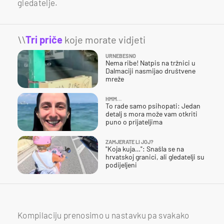
gledatelje.
\\
Tri priče
koje morate vidjeti
URNEBESNO
Nema ribe! Natpis na tržnici u
Dalmaciji nasmijao društvene
mreže
HMM…
To rade samo psihopati: Jedan
detalj s mora može vam otkriti
puno o prijateljima
ZAMJERATE LI JOJ?
"Koja kuja…": Snašla se na
hrvatskoj granici, ali gledatelji su
podijeljeni
Kompilaciju prenosimo u nastavku pa svakako