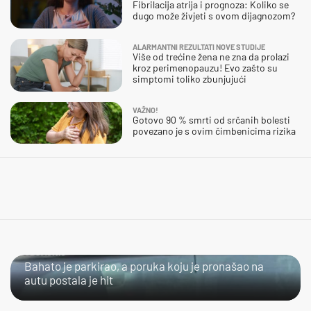
Fibrilacija atrija i prognoza: Koliko se
dugo može živjeti s ovom dijagnozom?
ALARMANTNI REZULTATI NOVE STUDIJE
Više od trećine žena ne zna da prolazi
kroz perimenopauzu! Evo zašto su
simptomi toliko zbunjujući
VAŽNO!
Gotovo 90 % smrti od srčanih bolesti
povezano je s ovim čimbenicima rizika
OBJASNIO
Bahato je parkirao, a poruka koju je pronašao na
autu postala je hit