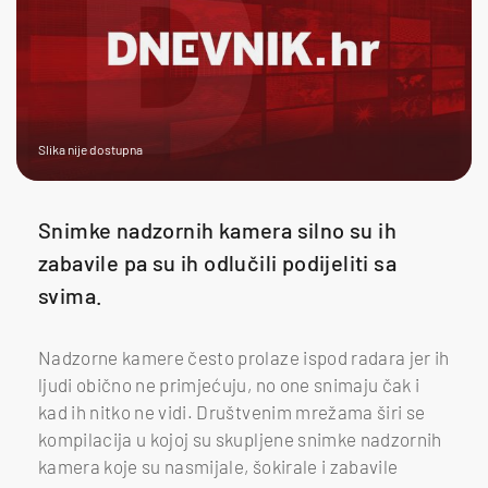
Slika nije dostupna
Snimke nadzornih kamera silno su ih
zabavile pa su ih odlučili podijeliti sa
svima.
Nadzorne kamere često prolaze ispod radara jer ih
ljudi obično ne primjećuju, no one snimaju čak i
kad ih nitko ne vidi. Društvenim mrežama širi se
kompilacija u kojoj su skupljene snimke nadzornih
kamera koje su nasmijale, šokirale i zabavile