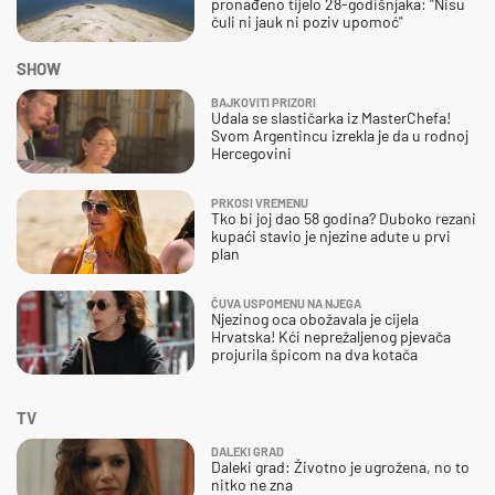
pronađeno tijelo 28-godišnjaka: "Nisu
čuli ni jauk ni poziv upomoć"
SHOW
BAJKOVITI PRIZORI
Udala se slastičarka iz MasterChefa!
Svom Argentincu izrekla je da u rodnoj
Hercegovini
PRKOSI VREMENU
Tko bi joj dao 58 godina? Duboko rezani
kupaći stavio je njezine adute u prvi
plan
ČUVA USPOMENU NA NJEGA
Njezinog oca obožavala je cijela
Hrvatska! Kći neprežaljenog pjevača
projurila špicom na dva kotača
TV
DALEKI GRAD
Daleki grad: Životno je ugrožena, no to
nitko ne zna