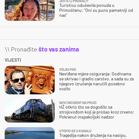
JESTE LI PROBALI?
Turisticu oduševila ponuda u
Primoštenu: "Oni su puno pametniji od
nas"
\\ Pronađite
što vas zanima
VIJESTI
VELIKI PAD
Neviđene mjere osiguranja: Godinama
se skrivao i gradio carstvo, a sada su za
njegovo izručenje naručili posebno
vozilo
NOVI INCIDENT NA PRUZI
HŽ otkrio što se dogodilo sa
strojovođom koji je prošao kroz crveno:
Pokrenut inspekcijski nadzor
UTOPIO SE U KANALU
Tragedija nakon druženja na nasipu,