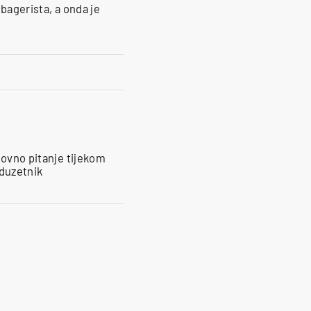
g bagerista, a onda je
novno pitanje tijekom
oduzetnik