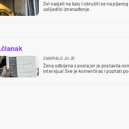
Svi nasjeli na šalu i obrušili se na pijano
uslijedilo iznenađenje
_članak
ZANIMALO JU JE
Žena odbijena s posla jer je postavila os
intervjua! Sve je komentirao i poznati p