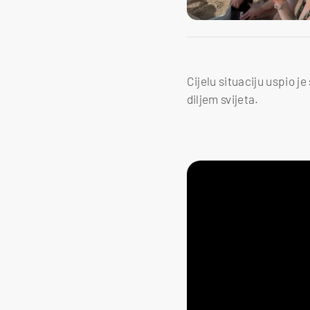
Cijelu situaciju uspio j
diljem svijeta.