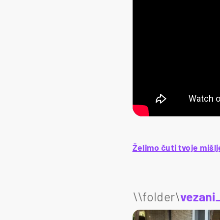
Ž
elimo čuti tvoje mišl
\\folder\
vezani