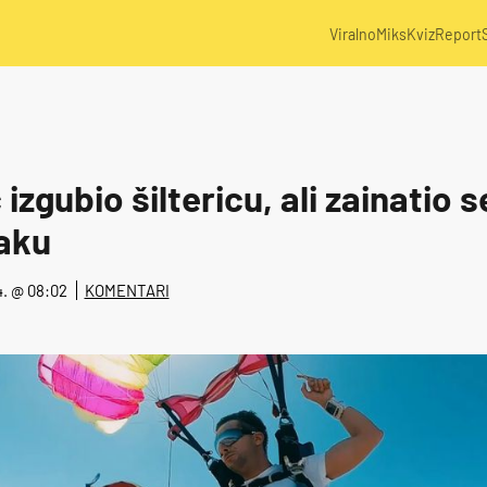
Viralno
Miks
Kviz
Report
gubio šiltericu, ali zainatio se
raku
24. @ 08:02
KOMENTARI