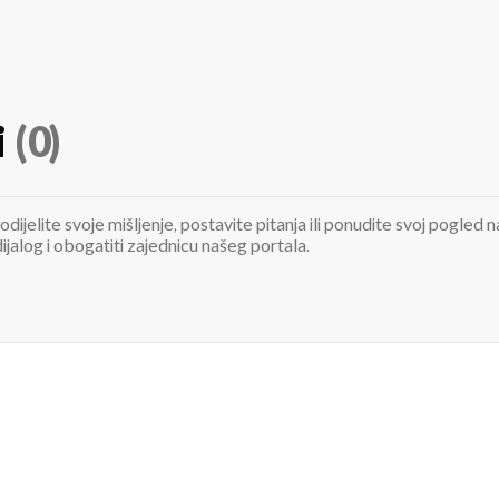
i
(0)
odijelite svoje mišljenje, postavite pitanja ili ponudite svoj pogle
jalog i obogatiti zajednicu našeg portala.