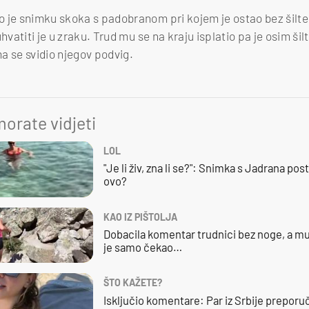
 je snimku skoka s padobranom pri kojem je ostao bez šilteri
hvatiti je u zraku. Trud mu se na kraju isplatio pa je osim šil
a se svidio njegov podvig.
orate vidjeti
LOL
"Je li živ, zna li se?": Snimka s Jadrana posta
ovo?
KAO IZ PIŠTOLJA
Dobacila komentar trudnici bez noge, a mu
je samo čekao…
ŠTO KAŽETE?
Isključio komentare: Par iz Srbije preporuč