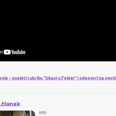
jenje – posjeti rubriku "Ubaci u Folder" i odgovori na ovot
_članak
UPS!