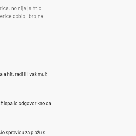
ce, no nije je htio
terice dobio i brojne
la hit, radi li i vaš muž
ž ispalio odgovor kao da
io spravicu za plažu s