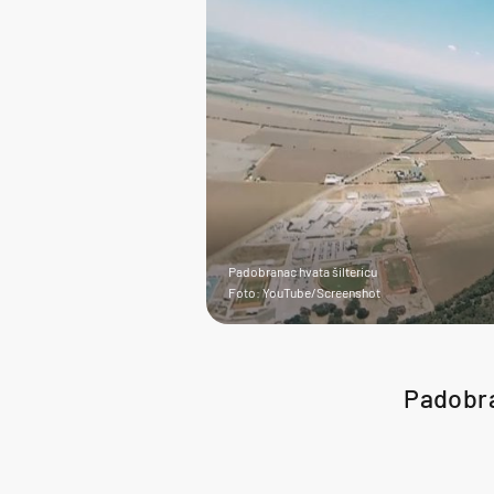
Padobranac hvata šiltericu
Foto: YouTube/Screenshot
Padobra