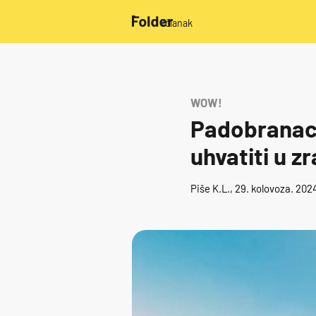
/članak
WOW!
Padobranac iz
uhvatiti u z
Piše
K.L.
, 29. kolovoza. 20