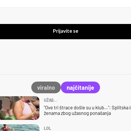
Prijavite se
viralno
najčitanije
UŽAS…
"Ove tri štrace došle su u klub…": Splitska 
ženama zbog užasnog ponašanja
LOL