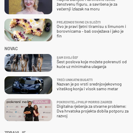
ženstvenu figuru, a savršena je za
večernji izlazak na moru
PREJEDNOSTAVNO ZA SLOŽITI
Ovo je pravi ljetni tiramisu s limunom i
borovnicama – baš osvježava i jako je
fin
NOVAC
SAM SVOJ ŠEF
Šest poslova koje možete pokrenuti od
kuće uz minimalna ulaganja
TREĆI UNIKATNI BUGATTI
Nazvan je po vrsti srednjovjekovnog
viteškog konja i visok samo metar
POKROVITELJ PHILIP MORRIS ZAGREB
Digitalna rješenja za stvarne probleme:
Dva hrvatska projekta dobila potporu za
razvoj
ZDRAVLJE