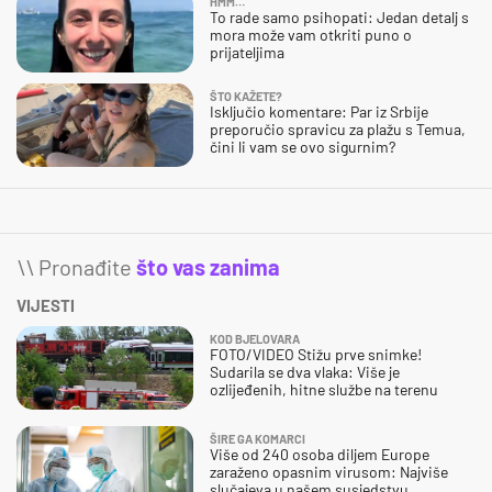
HMM…
To rade samo psihopati: Jedan detalj s
mora može vam otkriti puno o
prijateljima
ŠTO KAŽETE?
Isključio komentare: Par iz Srbije
preporučio spravicu za plažu s Temua,
čini li vam se ovo sigurnim?
\\ Pronađite
što vas zanima
VIJESTI
KOD BJELOVARA
FOTO/VIDEO Stižu prve snimke!
Sudarila se dva vlaka: Više je
ozlijeđenih, hitne službe na terenu
ŠIRE GA KOMARCI
Više od 240 osoba diljem Europe
zaraženo opasnim virusom: Najviše
slučajeva u našem susjedstvu