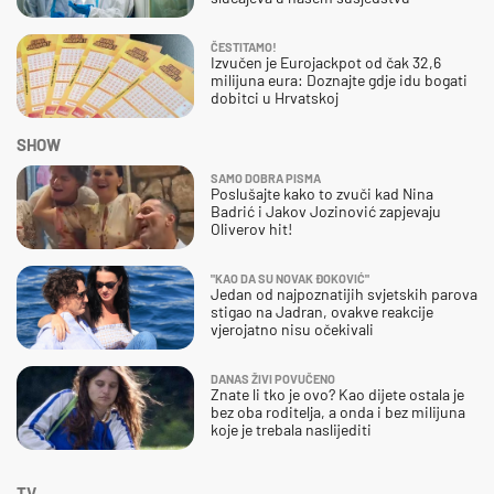
ČESTITAMO!
Izvučen je Eurojackpot od čak 32,6
milijuna eura: Doznajte gdje idu bogati
dobitci u Hrvatskoj
SHOW
SAMO DOBRA PISMA
Poslušajte kako to zvuči kad Nina
Badrić i Jakov Jozinović zapjevaju
Oliverov hit!
"KAO DA SU NOVAK ĐOKOVIĆ"
Jedan od najpoznatijih svjetskih parova
stigao na Jadran, ovakve reakcije
vjerojatno nisu očekivali
DANAS ŽIVI POVUČENO
Znate li tko je ovo? Kao dijete ostala je
bez oba roditelja, a onda i bez milijuna
koje je trebala naslijediti
TV