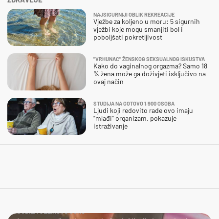
NAJSIGURNIJI OBLIK REKREACIJE
Vježbe za koljeno u moru: 5 sigurnih
vježbi koje mogu smanjiti bol i
poboljšati pokretljivost
"VRHUNAC" ŽENSKOG SEKSUALNOG ISKUSTVA
Kako do vaginalnog orgazma? Samo 18
% žena može ga doživjeti isključivo na
ovaj način
STUDIJA NA GOTOVO 1.900 OSOBA
Ljudi koji redovito rade ovo imaju
“mlađi” organizam, pokazuje
istraživanje
DOBILA JEZIKOVU JUHU