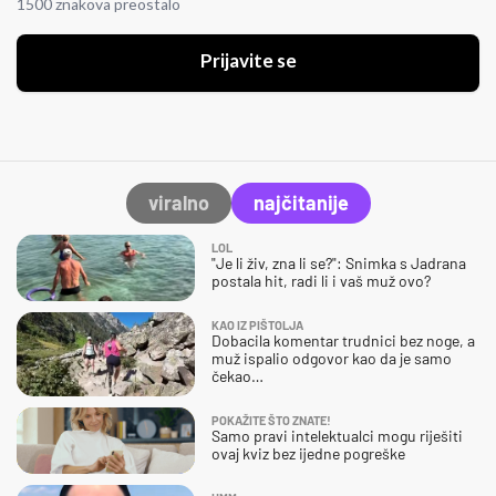
1500 znakova preostalo
Prijavite se
viralno
najčitanije
LOL
"Je li živ, zna li se?": Snimka s Jadrana
postala hit, radi li i vaš muž ovo?
KAO IZ PIŠTOLJA
Dobacila komentar trudnici bez noge, a
muž ispalio odgovor kao da je samo
čekao…
POKAŽITE ŠTO ZNATE!
Samo pravi intelektualci mogu riješiti
ovaj kviz bez ijedne pogreške