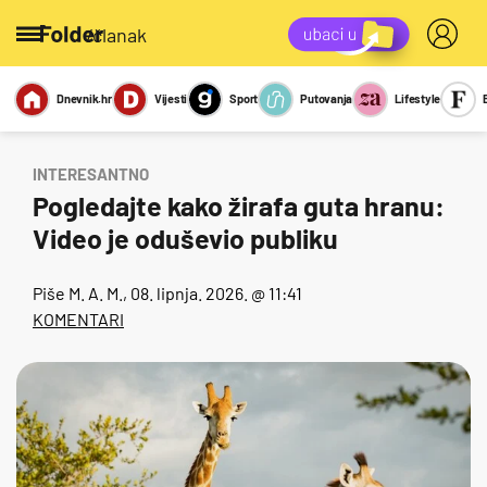
/članak
Dnevnik.hr
Vijesti
Sport
Putovanja
Lifestyle
Viralno
Miks
Kviz
Report
Sexy
INTERESANTNO
Pogledajte kako žirafa guta hranu:
Video je oduševio publiku
Piše
M. A. M.
, 08. lipnja. 2026. @ 11:41
KOMENTARI