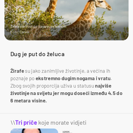
Žirafa u prirodi pri traganju za hranom
Foto: Canva
Dug je put do želuca
Žirafe
su jako zanimljive životinje, a većina ih
poznaje po
ekstremno dugim nogama i vratu
.
Zbog svojih proporcija uživa u statusu
najviše
životinje na svijetu jer mogu doseći između 4.5 do
6 metara visine.
\\
Tri priče
koje morate vidjeti
HMM…