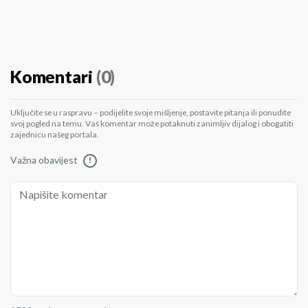
Komentari
(0)
Uključite se u raspravu – podijelite svoje mišljenje, postavite pitanja ili ponudite
svoj pogled na temu. Vaš komentar može potaknuti zanimljiv dijalog i obogatiti
zajednicu našeg portala.
Važna obavijest
!