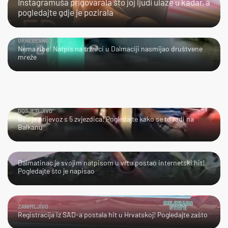
Instagramuša prigovarala što joj ljudi ulaze u kadar, a
pogledajte gdje je pozirala
URNEBESNO
Nema ribe! Natpis na tržnici u Dalmaciji nasmijao društvene
mreže
DOSJETLJIVO
Ovo je prijevoz s 5 zvjezdica! Pogledajte kako se to radi na
Balkanu
URNEBESNO
Dalmatinac je svojim natpisom u vrtu postao internetski hit!
Pogledajte što je napisao
ZANIMLJIVO
Registracija iz SAD-a postala hit u Hrvatskoj! Pogledajte zašto