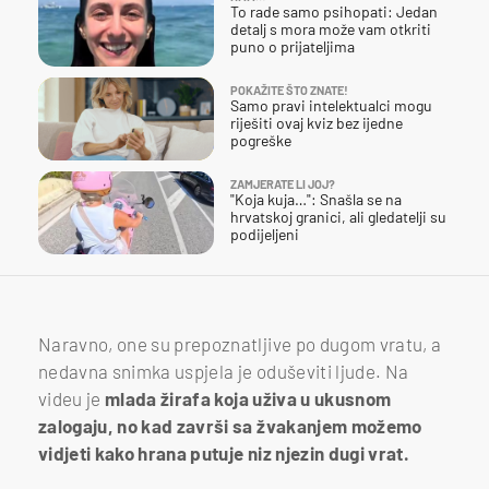
To rade samo psihopati: Jedan
detalj s mora može vam otkriti
puno o prijateljima
POKAŽITE ŠTO ZNATE!
Samo pravi intelektualci mogu
riješiti ovaj kviz bez ijedne
pogreške
ZAMJERATE LI JOJ?
"Koja kuja…": Snašla se na
hrvatskoj granici, ali gledatelji su
podijeljeni
Naravno, one su prepoznatljive po dugom vratu, a
nedavna snimka uspjela je oduševiti ljude. Na
videu je
mlada žirafa koja uživa u ukusnom
zalogaju, no kad završi sa žvakanjem možemo
vidjeti kako hrana putuje niz njezin dugi vrat.