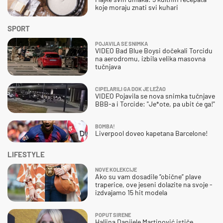
koje moraju znati svi kuhari
SPORT
POJAVILA SE SNIMKA
VIDEO Bad Blue Boysi dočekali Torcidu
na aerodromu, izbila velika masovna
tučnjava
CIPELARILI GA DOK JE LEŽAO
VIDEO Pojavila se nova snimka tučnjave
BBB-a i Torcide: "Je*ote, pa ubit će ga!"
BOMBA!
Liverpool doveo kapetana Barcelone!
LIFESTYLE
NOVE KOLEKCIJE
Ako su vam dosadile “obične” plave
traperice, ove jeseni dolazite na svoje -
izdvajamo 15 hit modela
POPUT SIRENE
Haljina Danijele Martinović ističe