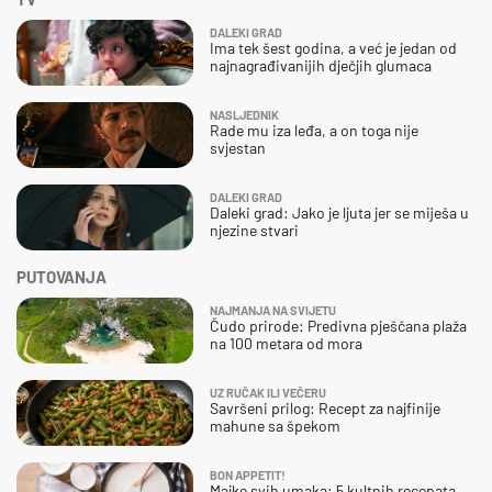
DALEKI GRAD
Ima tek šest godina, a već je jedan od
najnagrađivanijih dječjih glumaca
NASLJEDNIK
Rade mu iza leđa, a on toga nije
svjestan
DALEKI GRAD
Daleki grad: Jako je ljuta jer se miješa u
njezine stvari
PUTOVANJA
NAJMANJA NA SVIJETU
Čudo prirode: Predivna pješčana plaža
na 100 metara od mora
UZ RUČAK ILI VEČERU
Savršeni prilog: Recept za najfinije
mahune sa špekom
BON APPETIT!
Majke svih umaka: 5 kultnih recepata