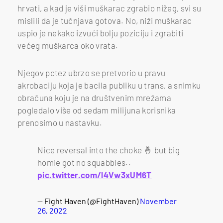
hrvati, a kad je viši muškarac zgrabio nižeg, svi su
mislili da je tučnjava gotova. No, niži muškarac
uspio je nekako izvući bolju poziciju i zgrabiti
većeg muškarca oko vrata.
Njegov potez ubrzo se pretvorio u pravu
akrobaciju koja je bacila publiku u trans, a snimku
obračuna koju je na društvenim mrežama
pogledalo više od sedam milijuna korisnika
prenosimo u nastavku.
Nice reversal into the choke 🤞 but big
homie got no squabbles..
pic.twitter.com/l4Vw3xUM6T
— Fight Haven (@FightHaven)
November
26, 2022