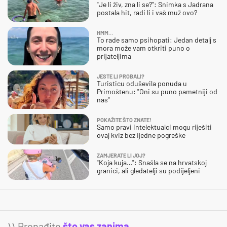
"Je li živ, zna li se?": Snimka s Jadrana
postala hit, radi li i vaš muž ovo?
HMM…
To rade samo psihopati: Jedan detalj s
mora može vam otkriti puno o
prijateljima
JESTE LI PROBALI?
Turisticu oduševila ponuda u
Primoštenu: "Oni su puno pametniji od
nas"
POKAŽITE ŠTO ZNATE!
Samo pravi intelektualci mogu riješiti
ovaj kviz bez ijedne pogreške
ZAMJERATE LI JOJ?
"Koja kuja…": Snašla se na hrvatskoj
granici, ali gledatelji su podijeljeni
\\ Pronađite
što vas zanima