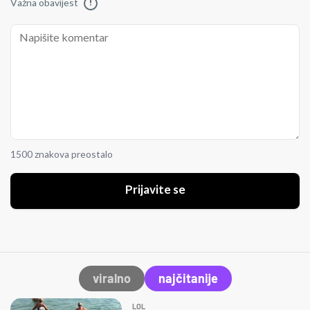
Važna obavijest
!
1500 znakova preostalo
Prijavite se
viralno
najčitanije
LOL