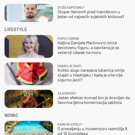
STIŽE KAPETANU?
Stoper Vatrenih pred transferom u
jedan od najvećih svjetskih klubova?
LIFESTYLE
POPUT SIRENE
Haljina Danijele Martinović ističe
ženstvenu figuru, a savršena je za
večernji izlazak na moru
DOBRO JE ZNATI
Koliko dugo narezana lubenica smije
stajati u hladnjaku i kada je više nije
sigurno jesti?
ZA KONCERT
Jedan efektan komad bio je dovoljan da
Vannina ljetna kombinacija zablista
NOVAC
KAMO BI OTIŠLI?
O preseljenju u inozemstvo razmišlja 9
od 10 Europljana