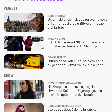
VIJESTI
BURE BARUTA
Ukrajinski stručnjak upozorava na novu
prijetnju: Ovaj grad u BiH-u bi mogao
biti žarište
NAKON SUKOBA
FOTO Ovo je žena (36) osumnjičena za
ubojstvo partnera (71) u Slavoniji
DRAMA U RIJECI
Urušio se balkon kuće, na njemu bile
dvije osobe: "Život im je visio o koncu"
SHOW
ČUVA USPOMENU NA NJEGA
Njezinog oca obožavala je cijela
Hrvatska! Kći neprežaljenog pjevača
projurila špicom na dva kotača
PONOVNO POD POVEĆALOM
Što se sve događalo na hrvatskom