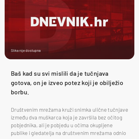
Slika nije dostupna
Baš kad su svi mislili da je tučnjava
gotova, on je izveo potez koji je obilježio
borbu.
Društvenim mrežama kruži snimka ulične tučnjave
između dva muškarca koja je završila bez očitog
pobjednika, ali je pobjedu u očima okupljene
publike i gledatelja na društvenim mrežama odnio