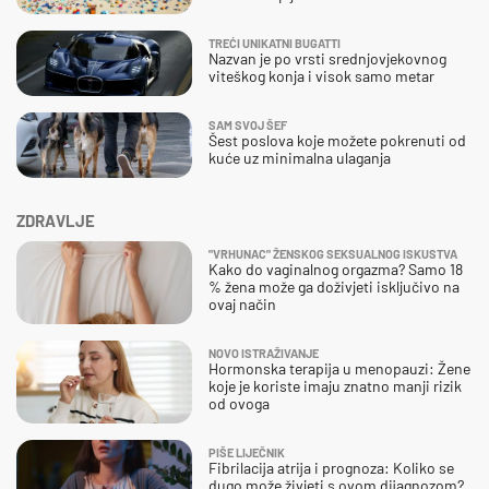
TREĆI UNIKATNI BUGATTI
Nazvan je po vrsti srednjovjekovnog
viteškog konja i visok samo metar
SAM SVOJ ŠEF
Šest poslova koje možete pokrenuti od
kuće uz minimalna ulaganja
ZDRAVLJE
"VRHUNAC" ŽENSKOG SEKSUALNOG ISKUSTVA
Kako do vaginalnog orgazma? Samo 18
% žena može ga doživjeti isključivo na
ovaj način
NOVO ISTRAŽIVANJE
Hormonska terapija u menopauzi: Žene
koje je koriste imaju znatno manji rizik
od ovoga
PIŠE LIJEČNIK
Fibrilacija atrija i prognoza: Koliko se
dugo može živjeti s ovom dijagnozom?