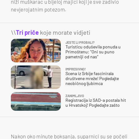
niži muškarac u bijeloj majici koji je sve zadivio
nevjerojatnim potezom.
\\
Tri priče
koje morate vidjeti
JESTE LI PROBALI?
Turisticu oduševila ponuda u
Primoštenu: "Oni su puno
pametniji od nas"
IMPRESIVNO!
Scena iz Srbije fascinirala
društvene mreže! Pogledajte
neobičnog ljubimca
ZANIMLJIVO
Registracija iz SAD-a postala hit
u Hrvatskoj! Pogledajte zašto
Nakon oko minute boksanja, suparnici su se počeli