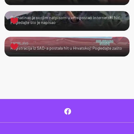
URNEBESNO
Dalmatinac je svojim natpisom u vrtu postao internetski hit!
Pogledajte što je napisao
ZANIMLJIVO
Registracija iz SAD-a postala hit u Hrvatskoj! Pogledajte zašto