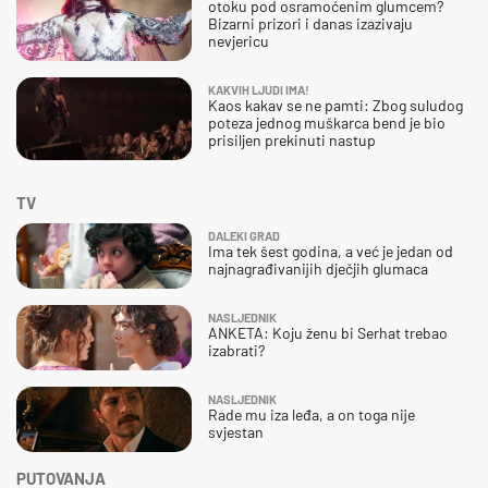
otoku pod osramoćenim glumcem?
Bizarni prizori i danas izazivaju
nevjericu
KAKVIH LJUDI IMA!
Kaos kakav se ne pamti: Zbog suludog
poteza jednog muškarca bend je bio
prisiljen prekinuti nastup
TV
DALEKI GRAD
Ima tek šest godina, a već je jedan od
najnagrađivanijih dječjih glumaca
NASLJEDNIK
ANKETA: Koju ženu bi Serhat trebao
izabrati?
NASLJEDNIK
Rade mu iza leđa, a on toga nije
svjestan
PUTOVANJA