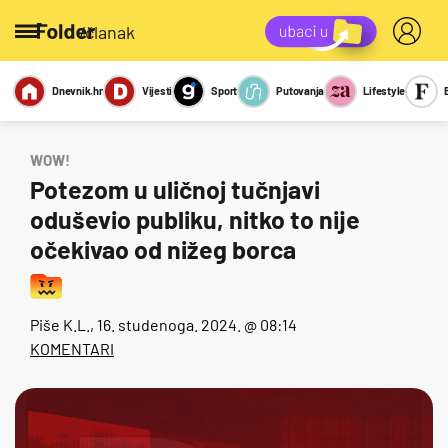
/članak
Dnevnik.hr
Vijesti
Sport
Putovanja
Lifestyle
Viralno
Miks
Kviz
Report
Sexy
WOW!
Potezom u uličnoj tučnjavi
oduševio publiku, nitko to nije
očekivao od nižeg borca
Piše
K.L.
, 16. studenoga. 2024. @ 08:14
KOMENTARI