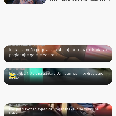
DOBILA JEZIKOVU JUHU
Instagramuša prigovarala što joj ljudi ulaze u kadar, a
pogledajte gdje je pozirala
URNEBESNO
Nema ribe! Natpis na tržnici u Dalmaciji nasmijao društvene
mreže
DOSJETLJIVO
Ovo je prijevoz s 5 zvjezdica! Pogledajte kako se to radi na
Balkanu