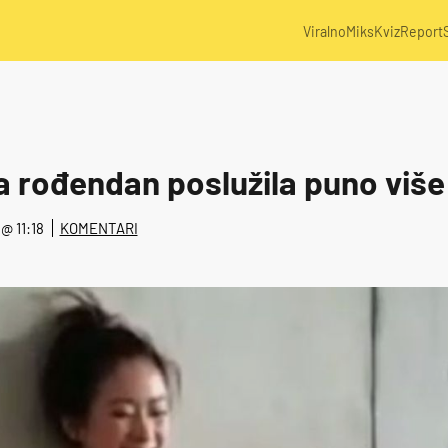
Viralno
Miks
Kviz
Report
 za rođendan poslužila puno više
 @ 11:18
KOMENTARI