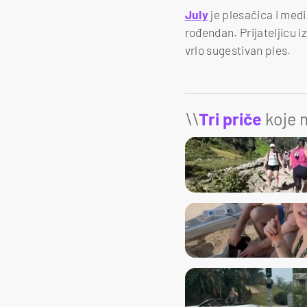
July
je plesačica i medic
rođendan. Prijateljicu i
vrlo sugestivan ples.
\\
Tri priče
koje m