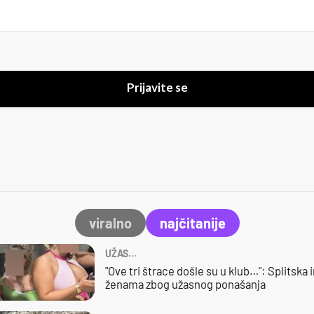
Prijavite se
viralno
najčitanije
UŽAS…
"Ove tri štrace došle su u klub…": Splitska 
ženama zbog užasnog ponašanja