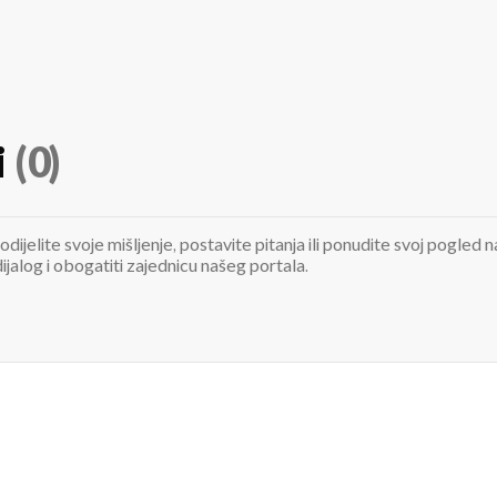
i
(0)
odijelite svoje mišljenje, postavite pitanja ili ponudite svoj pogle
jalog i obogatiti zajednicu našeg portala.