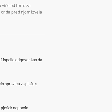
o više od torte za
 i onda pred njom izvela
ž ispalio odgovor kao da
io spravicu za plažu s
e pješak napravio