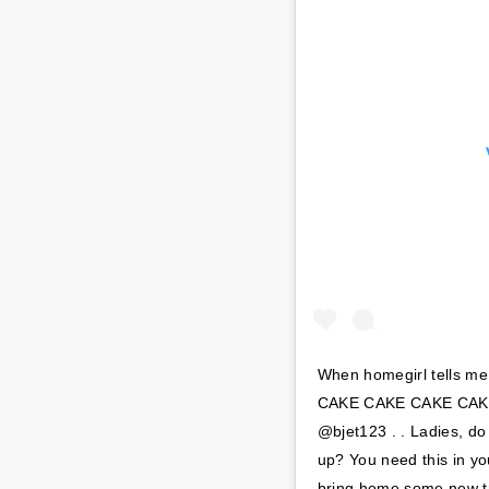
When homegirl tells me i
CAKE CAKE CAKE CAKE!!!
@bjet123 . . Ladies, do
up? You need this in you
bring home some new tr