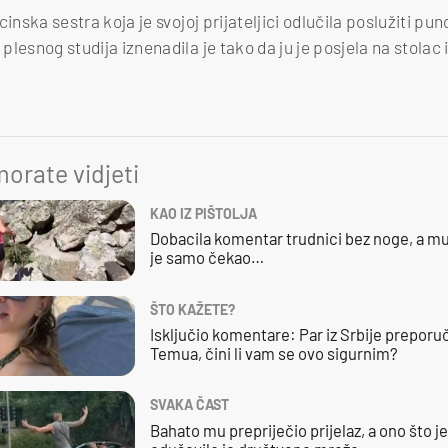
inska sestra koja je svojoj prijateljici odlučila poslužiti pun
z plesnog studija iznenadila je tako da ju je posjela na stolac
orate vidjeti
KAO IZ PIŠTOLJA
Dobacila komentar trudnici bez noge, a mu
je samo čekao…
ŠTO KAŽETE?
Isključio komentare: Par iz Srbije preporuč
Temua, čini li vam se ovo sigurnim?
SVAKA ČAST
Bahato mu prepriječio prijelaz, a ono što j