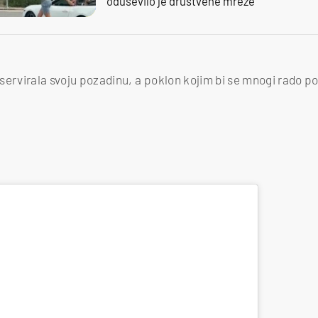
oduševilo je društvene mreže
i servirala svoju pozadinu, a poklon kojim bi se mnogi rado p