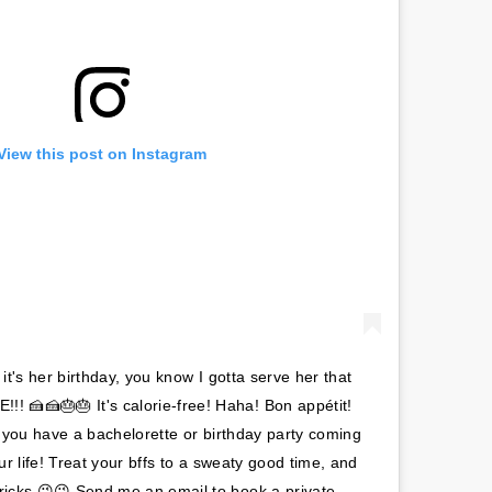
View this post on Instagram
t's her birthday, you know I gotta serve her that
 🍰🍰🎂🎂 It's calorie-free! Haha! Bon appétit!
 you have a bachelorette or birthday party coming
r life! Treat your bffs to a sweaty good time, and
icks 😉😉 Send me an email to book a private