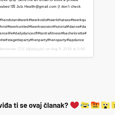
r babes! 💌 Julz.Health@gmail.com (I don't check
#handstandtwerk#twerkvids#twerkthatass#twerkqu
hirst#twerkunited#twerksession#tutorial#dance#da
celife#dailydanceoff#tantrafitness#bachelorette#
ette#stagetteparty#henparty#hensparty#lapdance
 Vancouver 🇨🇦
(@july.julz) on
Aug 9, 2018 at 3:48pm PDT
viđa ti se ovaj članak?