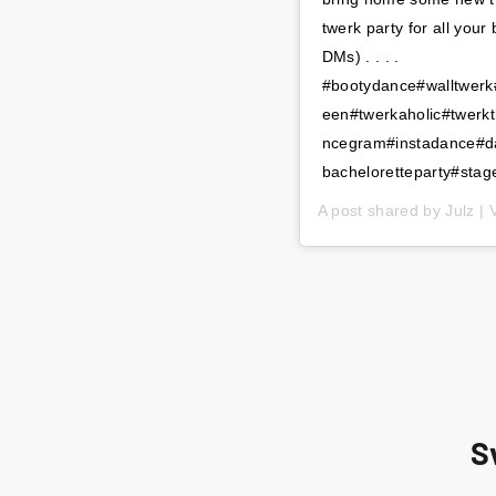
twerk party for all you
DMs) . . . .
#bootydance#walltwerk
een#twerkaholic#twerkt
ncegram#instadance#dan
bacheloretteparty#stag
A post shared by
Julz |
S