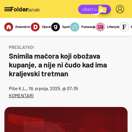
/članak
Dnevnik.hr
Vijesti
Sport
Putovanja
Lifestyle
Viralno
Miks
Kviz
Report
Sexy
PRESLATKO!
Snimila mačora koji obožava
kupanje, a nije ni čudo kad ima
kraljevski tretman
Piše
K.L.
, 19. srpnja. 2025. @ 07:35
KOMENTARI