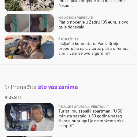
muž ispalio odgovor kao da je samo
čekao…
NISU STIGLI POPRAVITI
Platio noćenje u Zadru 105 eura, a ovo
ga je dočekalo
ŠTO KAŽETE?
Isključio komentare: Par iz Srbije
preporučio spravicu za plažu s Temua,
čini li vam se ovo sigurnim?
\\ Pronađite
što vas zanima
VIJESTI
"I DALJE SU PLESALI, VRIŠTALI..."
Turisti mu zapalili apartman: "U 30
minuta nestalo je 50 godina našeg
života, supruga i ja ne možemo oka
sklopiti"