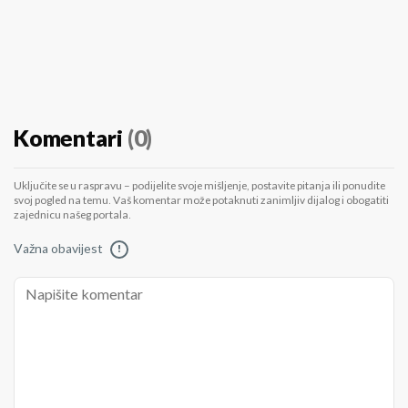
Komentari
(0)
Uključite se u raspravu – podijelite svoje mišljenje, postavite pitanja ili ponudite
svoj pogled na temu. Vaš komentar može potaknuti zanimljiv dijalog i obogatiti
zajednicu našeg portala.
Važna obavijest
!