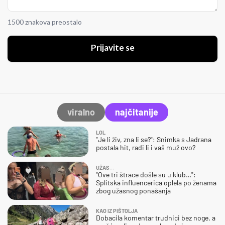
1500 znakova preostalo
Prijavite se
viralno
najčitanije
LOL
"Je li živ, zna li se?": Snimka s Jadrana
postala hit, radi li i vaš muž ovo?
UŽAS…
"Ove tri štrace došle su u klub…":
Splitska influencerica oplela po ženama
zbog užasnog ponašanja
KAO IZ PIŠTOLJA
Dobacila komentar trudnici bez noge, a