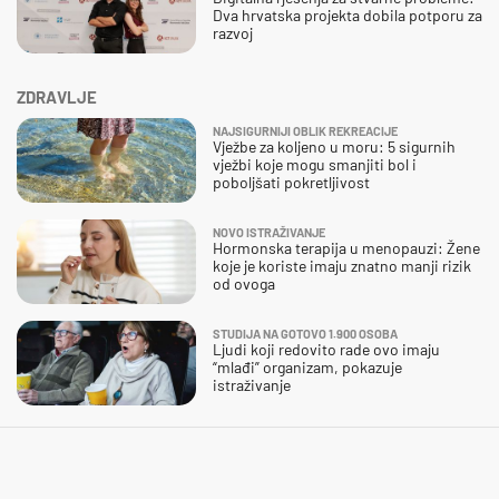
Dva hrvatska projekta dobila potporu za
razvoj
ZDRAVLJE
NAJSIGURNIJI OBLIK REKREACIJE
Vježbe za koljeno u moru: 5 sigurnih
vježbi koje mogu smanjiti bol i
poboljšati pokretljivost
NOVO ISTRAŽIVANJE
Hormonska terapija u menopauzi: Žene
koje je koriste imaju znatno manji rizik
od ovoga
STUDIJA NA GOTOVO 1.900 OSOBA
Ljudi koji redovito rade ovo imaju
“mlađi” organizam, pokazuje
istraživanje