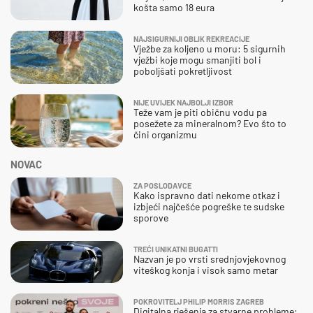
košta samo 18 eura
NAJSIGURNIJI OBLIK REKREACIJE
Vježbe za koljeno u moru: 5 sigurnih
vježbi koje mogu smanjiti bol i
poboljšati pokretljivost
NIJE UVIJEK NAJBOLJI IZBOR
Teže vam je piti običnu vodu pa
posežete za mineralnom? Evo što to
čini organizmu
NOVAC
ZA POSLODAVCE
Kako ispravno dati nekome otkaz i
izbjeći najčešće pogreške te sudske
sporove
TREĆI UNIKATNI BUGATTI
Nazvan je po vrsti srednjovjekovnog
viteškog konja i visok samo metar
POKROVITELJ PHILIP MORRIS ZAGREB
Digitalna rješenja za stvarne probleme: