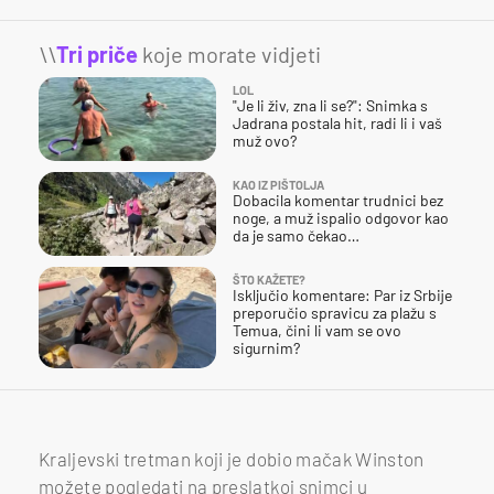
\\
Tri priče
koje morate vidjeti
LOL
"Je li živ, zna li se?": Snimka s
Jadrana postala hit, radi li i vaš
muž ovo?
KAO IZ PIŠTOLJA
Dobacila komentar trudnici bez
noge, a muž ispalio odgovor kao
da je samo čekao…
ŠTO KAŽETE?
Isključio komentare: Par iz Srbije
preporučio spravicu za plažu s
Temua, čini li vam se ovo
sigurnim?
Kraljevski tretman koji je dobio mačak Winston
možete pogledati na preslatkoj snimci u