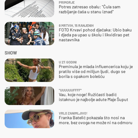
PRIMORJE
Potres zatresao obalu: "Čula sam
razbijanje čaša u stanu iznad"
8 MRTVIH, 15 RANJENIH
FOTO Krvavi pohod dječaka: Ubio baku
i djeda pa upao u školu i likvidirao pet
nastavnika
SHOW
U 27. GODINI
Preminula je mlada influencerica koju je
pratilo više od milijun ljudi, dugo se
borila s opakom bolešću
"UUUUUUFFFF"
Vau, koje noge! Ružičasti badić
istaknuo je najbolje adute Maje Šuput
VRLO ZANIMLJIVO!
Franka Batelić pokazala što nosi na
more, bez ovoga ne može ni na odmoru