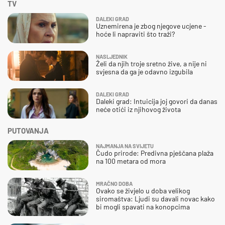
TV
DALEKI GRAD
Uznemirena je zbog njegove ucjene -
hoće li napraviti što traži?
NASLJEDNIK
Želi da njih troje sretno žive, a nije ni
svjesna da ga je odavno izgubila
DALEKI GRAD
Daleki grad: Intuicija joj govori da danas
neće otići iz njihovog života
PUTOVANJA
NAJMANJA NA SVIJETU
Čudo prirode: Predivna pješčana plaža
na 100 metara od mora
MRAČNO DOBA
Ovako se živjelo u doba velikog
siromaštva: Ljudi su davali novac kako
bi mogli spavati na konopcima