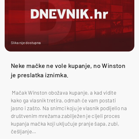
Slika nije dostupna
Neke mačke ne vole kupanje, no Winston
je preslatka iznimka.
Mačak Winston obožava kupanje, a kad vidite
kako ga vlasnik tretira, odmah će vam postati
jasno i zašto. Na snimci koju je vlasnik podijelio na
društvenim mrežama zabilježen je cijeli proces
kupanja mačka koji uključuje pranje šapa, zubi,
češljanje…