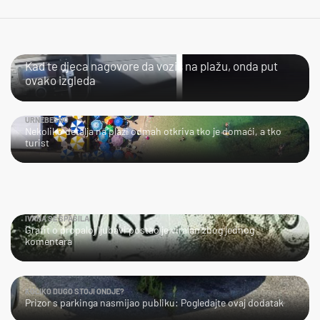
KAOS
Kad te djeca nagovore da voziš na plažu, onda put
ovako izgleda
URNEBESNO
Nekoliko detalja na plaži odmah otkriva tko je domaći, a tko
turist
IVANA SE SPASILA
Grafit o propaloj ljubavi postao je viralan zbog jednog
komentara
KOLIKO DUGO STOJI ONDJE?
Prizor s parkinga nasmijao publiku: Pogledajte ovaj dodatak