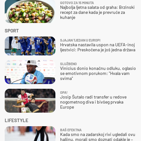
GOTOVO ZA 15 MINUTA
Najbolja ljetna salata od graha: Brzinski
recept za dane kada je prevruće za
kuhanje
SPORT
SJAJAN TJEDAN U EUROPI
Hrvatska nastavila uspon na UEFA-inoj
ljestvici: Preskočena je još jedna država
SLUŽBENO
Vinicius donio konačnu odluku, oglasio
se emotivnom porukom: "Hvala vam
svima"
OPA!
Josip Šutalo radi transfer u redove
nogometnog diva i bivšeg prvaka
Europe
LIFESTYLE
BAŠ EFEKTNA
Kada smo na zadarskoj rivi ugledali ovu
haljinu, morali smo doznati odakle je –