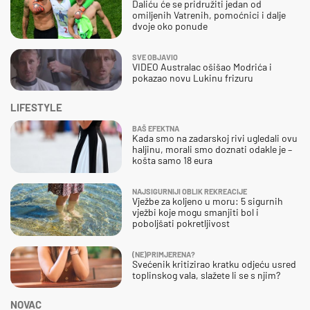
Daliću će se pridružiti jedan od
omiljenih Vatrenih, pomoćnici i dalje
dvoje oko ponude
SVE OBJAVIO
VIDEO Australac ošišao Modrića i
pokazao novu Lukinu frizuru
LIFESTYLE
BAŠ EFEKTNA
Kada smo na zadarskoj rivi ugledali ovu
haljinu, morali smo doznati odakle je –
košta samo 18 eura
NAJSIGURNIJI OBLIK REKREACIJE
Vježbe za koljeno u moru: 5 sigurnih
vježbi koje mogu smanjiti bol i
poboljšati pokretljivost
(NE)PRIMJERENA?
Svećenik kritizirao kratku odjeću usred
toplinskog vala, slažete li se s njim?
NOVAC