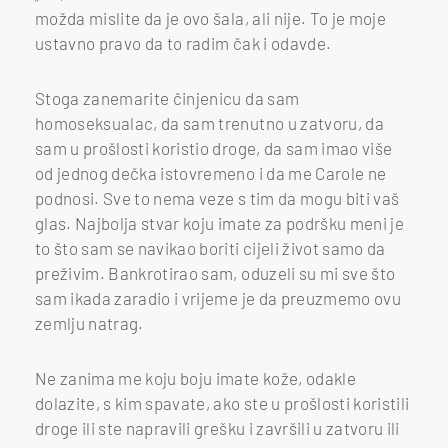
možda mislite da je ovo šala, ali nije. To je moje
ustavno pravo da to radim čak i odavde.
Stoga zanemarite činjenicu da sam
homoseksualac, da sam trenutno u zatvoru, da
sam u prošlosti koristio droge, da sam imao više
od jednog dečka istovremeno i da me Carole ne
podnosi. Sve to nema veze s tim da mogu biti vaš
glas. Najbolja stvar koju imate za podršku meni je
to što sam se navikao boriti cijeli život samo da
preživim. Bankrotirao sam, oduzeli su mi sve što
sam ikada zaradio i vrijeme je da preuzmemo ovu
zemlju natrag.
Ne zanima me koju boju imate kože, odakle
dolazite, s kim spavate, ako ste u prošlosti koristili
droge ili ste napravili grešku i završili u zatvoru ili