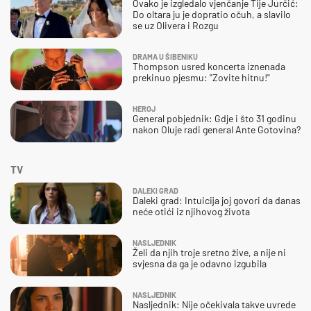
Ovako je izgledalo vjenčanje Tije Jurčić:
Do oltara ju je dopratio očuh, a slavilo
se uz Olivera i Rozgu
DRAMA U ŠIBENIKU
Thompson usred koncerta iznenada
prekinuo pjesmu: "Zovite hitnu!"
HEROJ
General pobjednik: Gdje i što 31 godinu
nakon Oluje radi general Ante Gotovina?
TV
DALEKI GRAD
Daleki grad: Intuicija joj govori da danas
neće otići iz njihovog života
NASLJEDNIK
Želi da njih troje sretno žive, a nije ni
svjesna da ga je odavno izgubila
NASLJEDNIK
Nasljednik: Nije očekivala takve uvrede