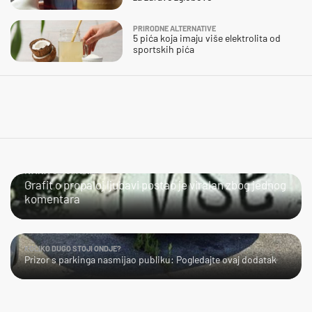
PRIRODNE ALTERNATIVE
5 pića koja imaju više elektrolita od
sportskih pića
IVANA SE SPASILA
Grafit o propaloj ljubavi postao je viralan zbog jednog
komentara
KOLIKO DUGO STOJI ONDJE?
Prizor s parkinga nasmijao publiku: Pogledajte ovaj dodatak