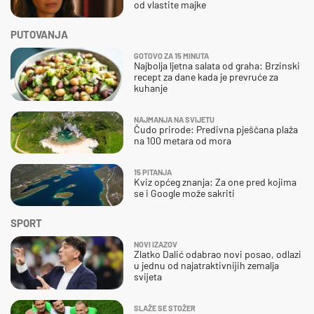
od vlastite majke
PUTOVANJA
GOTOVO ZA 15 MINUTA
Najbolja ljetna salata od graha: Brzinski
recept za dane kada je prevruće za
kuhanje
NAJMANJA NA SVIJETU
Čudo prirode: Predivna pješčana plaža
na 100 metara od mora
15 PITANJA
Kviz općeg znanja: Za one pred kojima
se i Google može sakriti
SPORT
NOVI IZAZOV
Zlatko Dalić odabrao novi posao, odlazi
u jednu od najatraktivnijih zemalja
svijeta
SLAŽE SE STOŽER