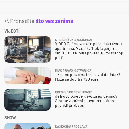
\\ Pronađite
što vas zanima
VIJESTI
STIGAO I ŠOK S BOOKINGA
VIDEO Gošća izazvala požar luksuznog
apartmana. Vlasnik: "Dok je gorjelo,
smijali su se, pili i pokazivali mi srednji
prst"
IMAŠ PRAVO, OSTVARI GA!
Tko ima pravo na inkluzivni dodatak?
Može se dobiti i 720 eura
KRENULO OD BRZE HRANE
Je li ovo povrće krivo za epidemiju?
Stotine zaraženih, restorani hitno
povukli proizvod
SHOW
RASKOŠNA PROSLAVA