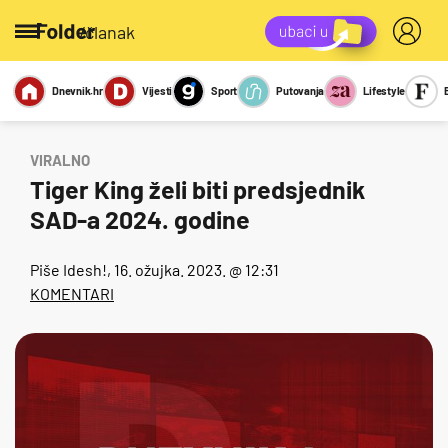
/članak
Dnevnik.hr
Vijesti
Sport
Putovanja
Lifestyle
Viralno
Miks
Kviz
Report
Sexy
VIRALNO
Tiger King želi biti predsjednik
SAD-a 2024. godine
Piše
Idesh!
, 16. ožujka. 2023. @ 12:31
KOMENTARI