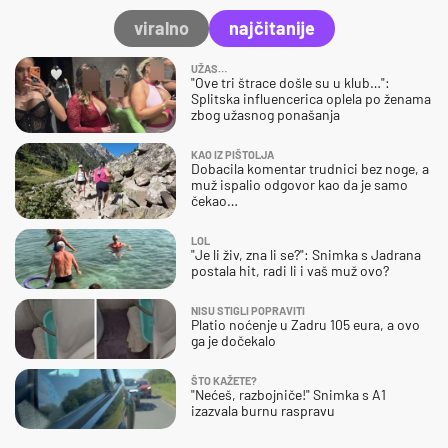
viralno
najčitanije
UŽAS…
"Ove tri štrace došle su u klub…":
Splitska influencerica oplela po ženama
zbog užasnog ponašanja
KAO IZ PIŠTOLJA
Dobacila komentar trudnici bez noge, a
muž ispalio odgovor kao da je samo
čekao…
LOL
"Je li živ, zna li se?": Snimka s Jadrana
postala hit, radi li i vaš muž ovo?
NISU STIGLI POPRAVITI
Platio noćenje u Zadru 105 eura, a ovo
ga je dočekalo
ŠTO KAŽETE?
"Nećeš, razbojniče!" Snimka s A1
izazvala burnu raspravu