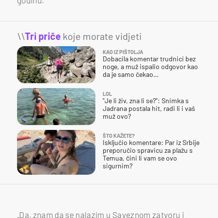
\\
Tri priče
koje morate vidjeti
KAO IZ PIŠTOLJA
Dobacila komentar trudnici bez
noge, a muž ispalio odgovor kao
da je samo čekao…
LOL
"Je li živ, zna li se?": Snimka s
Jadrana postala hit, radi li i vaš
muž ovo?
ŠTO KAŽETE?
Isključio komentare: Par iz Srbije
preporučio spravicu za plažu s
Temua, čini li vam se ovo
sigurnim?
„Da, znam da se nalazim u Saveznom zatvoru i