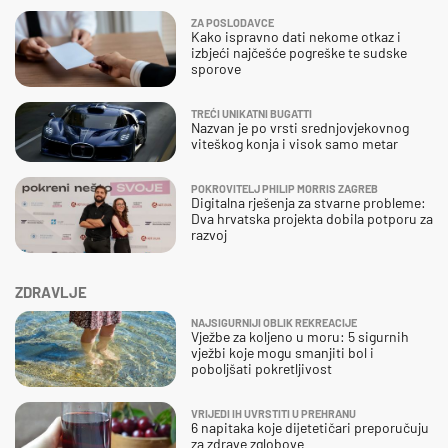
ZA POSLODAVCE
Kako ispravno dati nekome otkaz i
izbjeći najčešće pogreške te sudske
sporove
TREĆI UNIKATNI BUGATTI
Nazvan je po vrsti srednjovjekovnog
viteškog konja i visok samo metar
POKROVITELJ PHILIP MORRIS ZAGREB
Digitalna rješenja za stvarne probleme:
Dva hrvatska projekta dobila potporu za
razvoj
ZDRAVLJE
NAJSIGURNIJI OBLIK REKREACIJE
Vježbe za koljeno u moru: 5 sigurnih
vježbi koje mogu smanjiti bol i
poboljšati pokretljivost
VRIJEDI IH UVRSTITI U PREHRANU
6 napitaka koje dijetetičari preporučuju
za zdrave zglobove