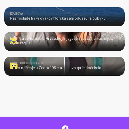
IZA BOVA
Razmišljate li i vi ovako? Morska šala oduševila publiku
LOL
Promatrao turiste u Hrvatskoj, njegova zapažanja nasmijala
cijelu regiju
NISU STIGLI POPRAVITI
Platio noćenje u Zadru 105 eura, a ovo ga je dočekalo