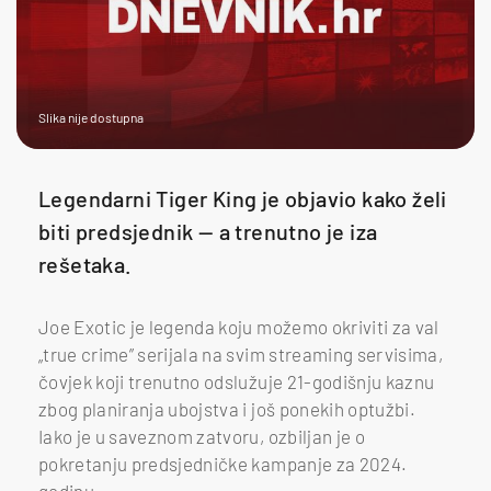
Slika nije dostupna
Legendarni Tiger King je objavio kako želi
biti predsjednik — a trenutno je iza
rešetaka.
Joe Exotic je legenda koju možemo okriviti za val
„true crime” serijala na svim streaming servisima,
čovjek koji trenutno odslužuje 21-godišnju kaznu
zbog planiranja ubojstva i još ponekih optužbi.
Iako je u saveznom zatvoru, ozbiljan je o
pokretanju predsjedničke kampanje za 2024.
godinu.