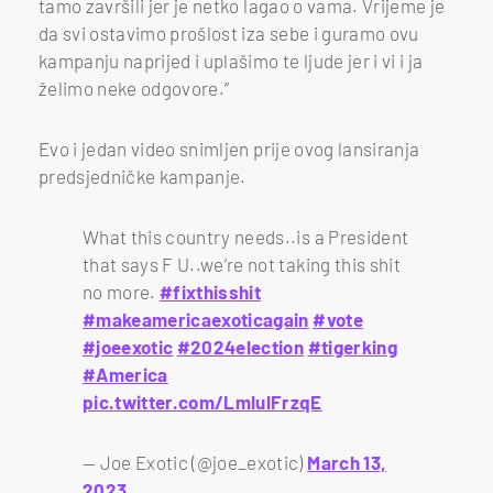
tamo završili jer je netko lagao o vama. Vrijeme je
da svi ostavimo prošlost iza sebe i guramo ovu
kampanju naprijed i uplašimo te ljude jer i vi i ja
želimo neke odgovore.”
Evo i jedan video snimljen prije ovog lansiranja
predsjedničke kampanje.
What this country needs..is a President
that says F U..we’re not taking this shit
no more.
#fixthisshit
#makeamericaexoticagain
#vote
#joeexotic
#2024election
#tigerking
#America
pic.twitter.com/LmlulFrzqE
— Joe Exotic (@joe_exotic)
March 13,
2023