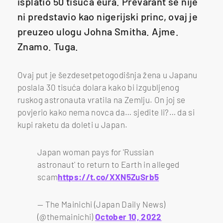
isplatio 50 tisuća eura. Prevarant se nije
ni predstavio kao nigerijski princ, ovaj je
preuzeo ulogu Johna Smitha. Ajme.
Znamo. Tuga.
Ovaj put je šezdesetpetogodišnja žena u Japanu
poslala 30 tisuća dolara kako bi izgubljenog
ruskog astronauta vratila na Zemlju. On joj se
povjerio kako nema novca da… sjedite li?… da si
kupi raketu da doleti u Japan.
Japan woman pays for 'Russian
astronaut' to return to Earth in alleged
scam
https://t.co/XXN5ZuSrb5
— The Mainichi (Japan Daily News)
(@themainichi)
October 10, 2022