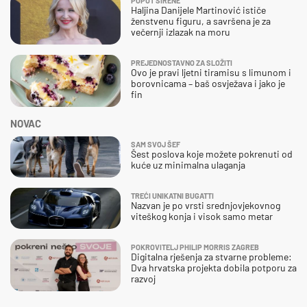
POPUT SIRENE
Haljina Danijele Martinović ističe
ženstvenu figuru, a savršena je za
večernji izlazak na moru
PREJEDNOSTAVNO ZA SLOŽITI
Ovo je pravi ljetni tiramisu s limunom i
borovnicama – baš osvježava i jako je
fin
NOVAC
SAM SVOJ ŠEF
Šest poslova koje možete pokrenuti od
kuće uz minimalna ulaganja
TREĆI UNIKATNI BUGATTI
Nazvan je po vrsti srednjovjekovnog
viteškog konja i visok samo metar
POKROVITELJ PHILIP MORRIS ZAGREB
Digitalna rješenja za stvarne probleme:
Dva hrvatska projekta dobila potporu za
razvoj