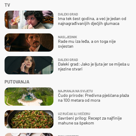
TV
DALEKI GRAD
Ima tek šest godina, a već je jedan od
najnagrađivanijih dječjih glumaca
NASLJEDNIK
Rade mu iza leđa, a on toga nije
svjestan
DALEKI GRAD
Daleki grad: Jako je ljuta jer se miješa u
njezine stvari
PUTOVANJA
NAJMANJA NA SVIJETU
Čudo prirode: Predivna pješčana plaža
na 100 metara od mora
UZ RUČAK ILI VEČERU
Savršeni prilog: Recept za najfinije
mahune sa špekom