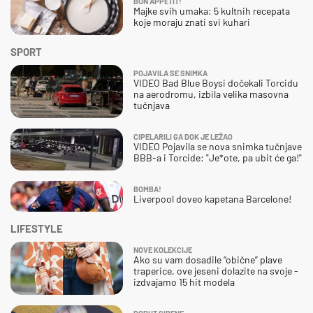
BON APPETIT!
Majke svih umaka: 5 kultnih recepata
koje moraju znati svi kuhari
SPORT
POJAVILA SE SNIMKA
VIDEO Bad Blue Boysi dočekali Torcidu
na aerodromu, izbila velika masovna
tučnjava
CIPELARILI GA DOK JE LEŽAO
VIDEO Pojavila se nova snimka tučnjave
BBB-a i Torcide: "Je*ote, pa ubit će ga!"
BOMBA!
Liverpool doveo kapetana Barcelone!
LIFESTYLE
NOVE KOLEKCIJE
Ako su vam dosadile “obične” plave
traperice, ove jeseni dolazite na svoje -
izdvajamo 15 hit modela