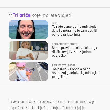
\\
Tri priče
koje morate vidjeti
HMM…
To rade samo psihopati: Jedan
detalj s mora može vam otkriti
puno o prijateljima
POKAŽITE ŠTO ZNATE!
Samo pravi intelektualci mogu
riješiti ovaj kviz bez ijedne
pogreške
ZAMJERATE LI JOJ?
"Koja kuja…": Snašla se na
hrvatskoj granici, ali gledatelji su
podijeljeni
Prevarant je ženu pronašao na Instagramu te je
započeo kontakt još u lipnju. Obećao joj je