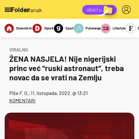
/članak
Dnevnik.hr
Vijesti
Sport
Putovanja
Lifestyle
Viralno
Miks
Kviz
Report
Sexy
VIRALNO
ŽENA NASJELA! Nije nigerijski
princ već “ruski astronaut”, treba
novac da se vrati na Zemlju
Piše
F. O.
, 11. listopada. 2022. @ 13:21
KOMENTARI