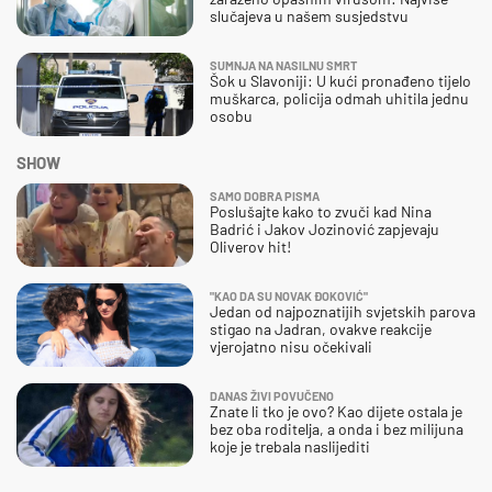
slučajeva u našem susjedstvu
SUMNJA NA NASILNU SMRT
Šok u Slavoniji: U kući pronađeno tijelo
muškarca, policija odmah uhitila jednu
osobu
SHOW
SAMO DOBRA PISMA
Poslušajte kako to zvuči kad Nina
Badrić i Jakov Jozinović zapjevaju
Oliverov hit!
"KAO DA SU NOVAK ĐOKOVIĆ"
Jedan od najpoznatijih svjetskih parova
stigao na Jadran, ovakve reakcije
vjerojatno nisu očekivali
DANAS ŽIVI POVUČENO
Znate li tko je ovo? Kao dijete ostala je
bez oba roditelja, a onda i bez milijuna
koje je trebala naslijediti