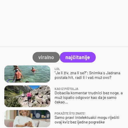
viralno
najčitanije
LOL
"Je li živ, zna li se?": Snimka s Jadrana
postala hit, radi li i vaš muž ovo?
KAO IZ PIŠTOLJA
Dobacila komentar trudnici bez noge, a
muž ispalio odgovor kao da je samo
čekao…
POKAŽITE ŠTO ZNATE!
Samo pravi intelektualci mogu riješiti
ovaj kviz bez ijedne pogreške