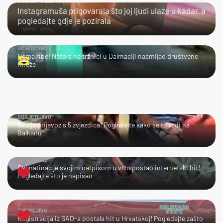
DOBILA JEZIKOVU JUHU
Instagramuša prigovarala što joj ljudi ulaze u kadar, a
pogledajte gdje je pozirala
URNEBESNO
Nema ribe! Natpis na tržnici u Dalmaciji nasmijao društvene
mreže
DOSJETLJIVO
Ovo je prijevoz s 5 zvjezdica! Pogledajte kako se to radi na
Balkanu
URNEBESNO
Dalmatinac je svojim natpisom u vrtu postao internetski hit!
Pogledajte što je napisao
ZANIMLJIVO
Registracija iz SAD-a postala hit u Hrvatskoj! Pogledajte zašto