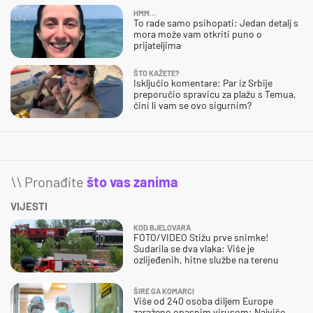
HMM…
To rade samo psihopati: Jedan detalj s
mora može vam otkriti puno o
prijateljima
ŠTO KAŽETE?
Isključio komentare: Par iz Srbije
preporučio spravicu za plažu s Temua,
čini li vam se ovo sigurnim?
\\ Pronađite
što vas zanima
VIJESTI
KOD BJELOVARA
FOTO/VIDEO Stižu prve snimke!
Sudarila se dva vlaka: Više je
ozlijeđenih, hitne službe na terenu
ŠIRE GA KOMARCI
Više od 240 osoba diljem Europe
zaraženo opasnim virusom: Najviše