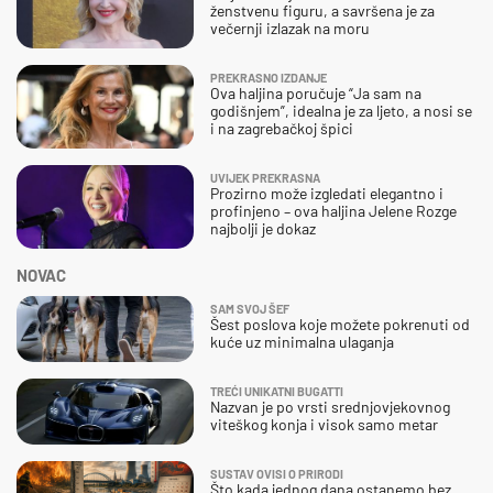
ženstvenu figuru, a savršena je za
večernji izlazak na moru
PREKRASNO IZDANJE
Ova haljina poručuje “Ja sam na
godišnjem”, idealna je za ljeto, a nosi se
i na zagrebačkoj špici
UVIJEK PREKRASNA
Prozirno može izgledati elegantno i
profinjeno – ova haljina Jelene Rozge
najbolji je dokaz
NOVAC
SAM SVOJ ŠEF
Šest poslova koje možete pokrenuti od
kuće uz minimalna ulaganja
TREĆI UNIKATNI BUGATTI
Nazvan je po vrsti srednjovjekovnog
viteškog konja i visok samo metar
SUSTAV OVISI O PRIRODI
Što kada jednog dana ostanemo bez