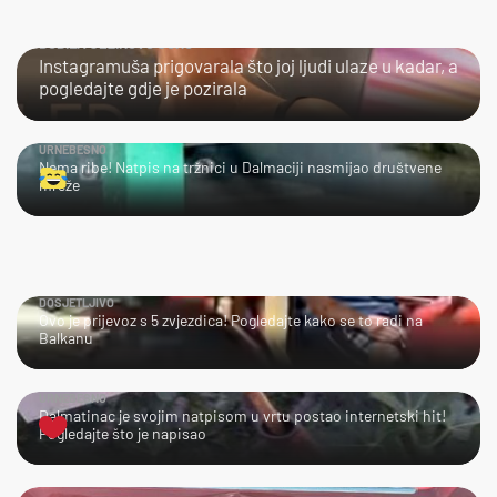
DOBILA JEZIKOVU JUHU
Instagramuša prigovarala što joj ljudi ulaze u kadar, a
pogledajte gdje je pozirala
URNEBESNO
Nema ribe! Natpis na tržnici u Dalmaciji nasmijao društvene
mreže
DOSJETLJIVO
Ovo je prijevoz s 5 zvjezdica! Pogledajte kako se to radi na
Balkanu
URNEBESNO
Dalmatinac je svojim natpisom u vrtu postao internetski hit!
Pogledajte što je napisao