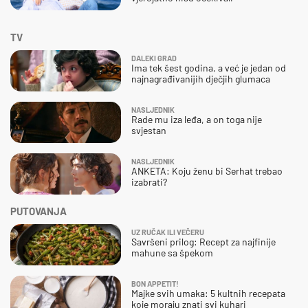
TV
DALEKI GRAD
Ima tek šest godina, a već je jedan od
najnagrađivanijih dječjih glumaca
NASLJEDNIK
Rade mu iza leđa, a on toga nije
svjestan
NASLJEDNIK
ANKETA: Koju ženu bi Serhat trebao
izabrati?
PUTOVANJA
UZ RUČAK ILI VEČERU
Savršeni prilog: Recept za najfinije
mahune sa špekom
BON APPETIT!
Majke svih umaka: 5 kultnih recepata
koje moraju znati svi kuhari