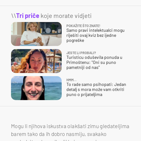
\\
Tri priče
koje morate vidjeti
POKAŽITE ŠTO ZNATE!
Samo pravi intelektualci mogu
riješiti ovaj kviz bez ijedne
pogreške
JESTE LI PROBALI?
Turisticu oduševila ponuda u
Primoštenu: "Oni su puno
pametniji od nas"
HMM…
To rade samo psihopati: Jedan
detalj s mora može vam otkriti
puno o prijateljima
Mogu li njihova iskustva olakšati zimu gledateljima
barem tako da ih dobro nasmiju, svakako