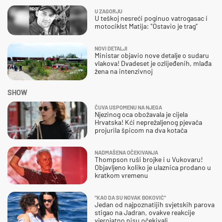
U ZAGORJU
U teškoj nesreći poginuo vatrogasac i
motociklst Matija: "Ostavio je trag"
NOVI DETALJI
Ministar objavio nove detalje o sudaru
vlakova! Dvadeset je ozlijeđenih, mlađa
žena na intenzivnoj
SHOW
ČUVA USPOMENU NA NJEGA
Njezinog oca obožavala je cijela
Hrvatska! Kći neprežaljenog pjevača
projurila špicom na dva kotača
NADMAŠENA OČEKIVANJA
Thompson ruši brojke i u Vukovaru!
Objavljeno koliko je ulaznica prodano u
kratkom vremenu
"KAO DA SU NOVAK ĐOKOVIĆ"
Jedan od najpoznatijih svjetskih parova
stigao na Jadran, ovakve reakcije
vjerojatno nisu očekivali