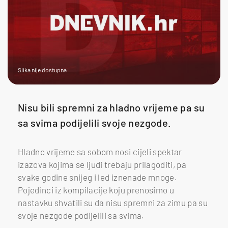
Slika nije dostupna
Nisu bili spremni za hladno vrijeme pa su
sa svima podijelili svoje nezgode.
Hladno vrijeme sa sobom nosi cijeli spektar
izazova kojima se ljudi trebaju prilagoditi, pa
svake godine snijeg i led iznenade mnoge.
Pojedinci iz kompilacije koju prenosimo u
nastavku shvatili su da nisu spremni za zimu pa su
svoje nezgode podijelili sa svima.