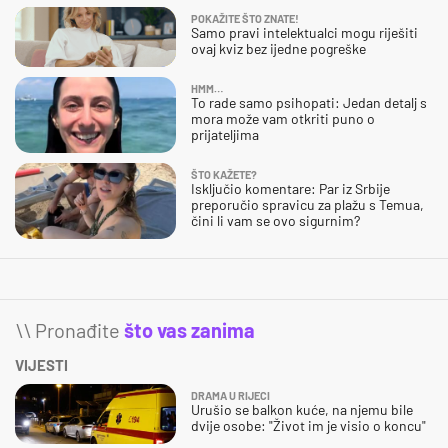
POKAŽITE ŠTO ZNATE!
Samo pravi intelektualci mogu riješiti
ovaj kviz bez ijedne pogreške
HMM…
To rade samo psihopati: Jedan detalj s
mora može vam otkriti puno o
prijateljima
ŠTO KAŽETE?
Isključio komentare: Par iz Srbije
preporučio spravicu za plažu s Temua,
čini li vam se ovo sigurnim?
\\ Pronađite
što vas zanima
VIJESTI
DRAMA U RIJECI
Urušio se balkon kuće, na njemu bile
dvije osobe: "Život im je visio o koncu"