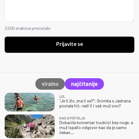
1500 znakova preostalo
Prijavite se
viralno
najčitanije
LOL
"Je li živ, zna li se?": Snimka s Jadrana
postala hit, radi li i vaš muž ovo?
KAO IZ PIŠTOLJA
Dobacila komentar trudnici bez noge, a
muž ispalio odgovor kao da je samo
čekao…