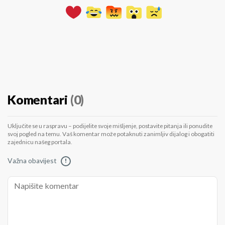
Komentari
(0)
Uključite se u raspravu – podijelite svoje mišljenje, postavite pitanja ili ponudite
svoj pogled na temu. Vaš komentar može potaknuti zanimljiv dijalog i obogatiti
zajednicu našeg portala.
Važna obavijest
!