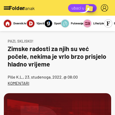
/članak
Dnevnik.hr
Vijesti
Sport
Putovanja
Lifestyle
Viralno
Miks
Kviz
Report
Sexy
PAZI, SKLISKO!
Zimske radosti za njih su već
počele, nekima je vrlo brzo prisjelo
hladno vrijeme
Piše
K.L.
, 23. studenoga. 2022. @ 08:00
KOMENTARI