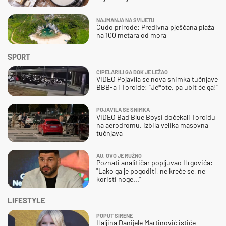
NAJMANJA NA SVIJETU
Čudo prirode: Predivna pješčana plaža
na 100 metara od mora
SPORT
CIPELARILI GA DOK JE LEŽAO
VIDEO Pojavila se nova snimka tučnjave
BBB-a i Torcide: "Je*ote, pa ubit će ga!"
POJAVILA SE SNIMKA
VIDEO Bad Blue Boysi dočekali Torcidu
na aerodromu, izbila velika masovna
tučnjava
AU, OVO JE RUŽNO
Poznati analitičar popljuvao Hrgovića:
"Lako ga je pogoditi, ne kreće se, ne
koristi noge..."
LIFESTYLE
POPUT SIRENE
Haljina Danijele Martinović ističe