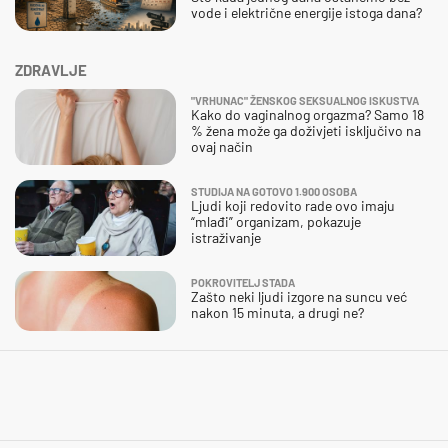
vode i električne energije istoga dana?
ZDRAVLJE
"VRHUNAC" ŽENSKOG SEKSUALNOG ISKUSTVA
Kako do vaginalnog orgazma? Samo 18
% žena može ga doživjeti isključivo na
ovaj način
STUDIJA NA GOTOVO 1.900 OSOBA
Ljudi koji redovito rade ovo imaju
“mlađi” organizam, pokazuje
istraživanje
POKROVITELJ STADA
Zašto neki ljudi izgore na suncu već
nakon 15 minuta, a drugi ne?