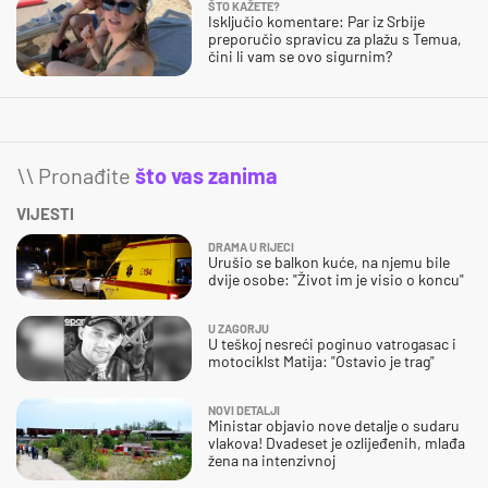
ŠTO KAŽETE?
Isključio komentare: Par iz Srbije
preporučio spravicu za plažu s Temua,
čini li vam se ovo sigurnim?
\\ Pronađite
što vas zanima
VIJESTI
DRAMA U RIJECI
Urušio se balkon kuće, na njemu bile
dvije osobe: "Život im je visio o koncu"
U ZAGORJU
U teškoj nesreći poginuo vatrogasac i
motociklst Matija: "Ostavio je trag"
NOVI DETALJI
Ministar objavio nove detalje o sudaru
vlakova! Dvadeset je ozlijeđenih, mlađa
žena na intenzivnoj