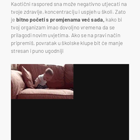
Kaotični raspored sna može negativno utjecati na
tvoje zdravlje, koncentraciju i uspjeh u školi. Zato
je
bitno početi s promjenama već sada,
kako bi
tvoj organizam imao dovoljno vremena da se
prilagodi novim uvjetima. Ako se na pravi način
pripremiš, povratak u školske klupe bit će manje
stresan i puno ugodniji