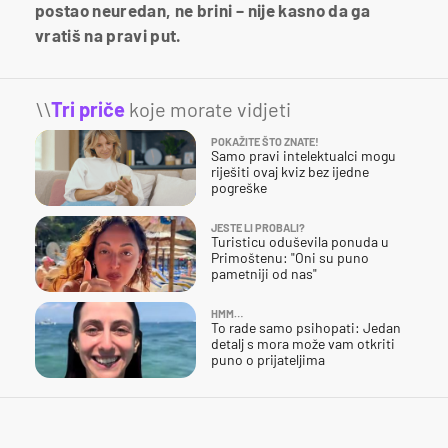
postao neuredan, ne brini – nije kasno da ga
vratiš na pravi put.
\\
Tri priče
koje morate vidjeti
POKAŽITE ŠTO ZNATE!
Samo pravi intelektualci mogu
riješiti ovaj kviz bez ijedne
pogreške
JESTE LI PROBALI?
Turisticu oduševila ponuda u
Primoštenu: "Oni su puno
pametniji od nas"
HMM…
To rade samo psihopati: Jedan
detalj s mora može vam otkriti
puno o prijateljima