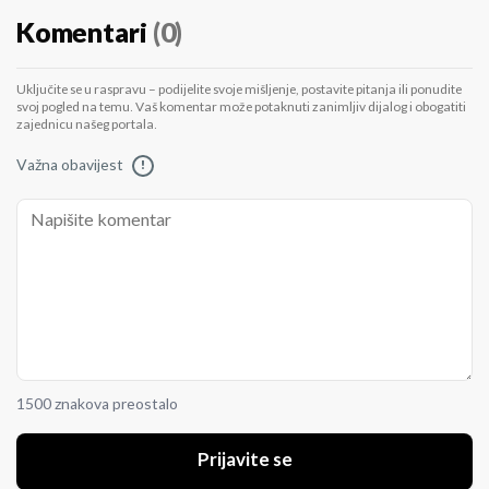
Komentari
(0)
Uključite se u raspravu – podijelite svoje mišljenje, postavite pitanja ili ponudite
svoj pogled na temu. Vaš komentar može potaknuti zanimljiv dijalog i obogatiti
zajednicu našeg portala.
Važna obavijest
!
1500 znakova preostalo
Prijavite se