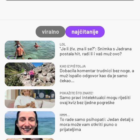
viralno
najčitanije
LOL
"Je li živ, zna li se?": Snimka s Jadrana
postala hit, radi li i vaš muž ovo?
KAO IZ PIŠTOLJA
Dobacila komentar trudnici bez noge, a
muž ispalio odgovor kao da je samo
čekao…
POKAŽITE ŠTO ZNATE!
Samo pravi intelektualci mogu riješiti
ovaj kviz bez ijedne pogreške
HMM…
To rade samo psihopati: Jedan detalj s
mora može vam otkriti puno o
prijateljima