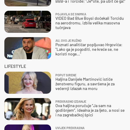
BBB-a i Torcide: "Je*ote, pa ubit će ga!"
POJAVILA SE SNIMKA
VIDEO Bad Blue Boysi dočekali Torcidu
na aerodromu, izbila velika masovna
tučnjava
AU, OVO JE RUŽNO
Poznati analitičar popljuvao Hrgovića:
"Lako ga je pogoditi, ne kreće se, ne
koristi noge..."
LIFESTYLE
POPUT SIRENE
Haljina Danijele Martinović ističe
ženstvenu figuru, a savršena je za
večernji izlazak na moru
PREKRASNO IZDANJE
Ova haljina poručuje “Ja sam na
godišnjem”, idealna je za ljeto, a nosi se
i na zagrebačkoj špici
UVIJEK PREKRASNA