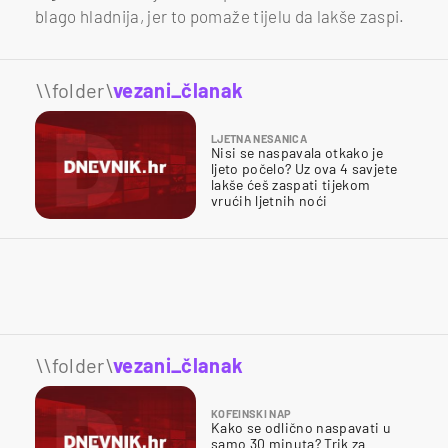
blago hladnija, jer to pomaže tijelu da lakše zaspi.
\\folder\
vezani_članak
LJETNA NESANICA
Nisi se naspavala otkako je
ljeto počelo? Uz ova 4 savjete
lakše ćeš zaspati tijekom
vrućih ljetnih noći
\\folder\
vezani_članak
KOFEINSKI NAP
Kako se odlično naspavati u
samo 30 minuta? Trik za