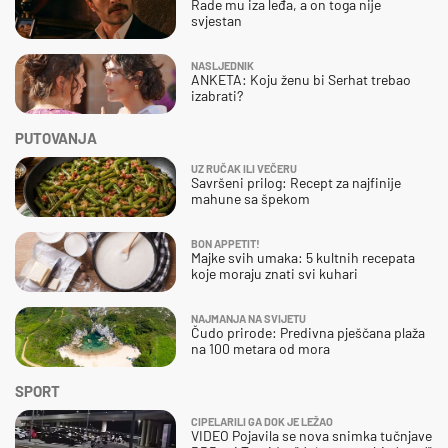
Rade mu iza leđa, a on toga nije
svjestan
NASLJEDNIK
ANKETA: Koju ženu bi Serhat trebao
izabrati?
PUTOVANJA
UZ RUČAK ILI VEČERU
Savršeni prilog: Recept za najfinije
mahune sa špekom
BON APPETIT!
Majke svih umaka: 5 kultnih recepata
koje moraju znati svi kuhari
NAJMANJA NA SVIJETU
Čudo prirode: Predivna pješčana plaža
na 100 metara od mora
SPORT
CIPELARILI GA DOK JE LEŽAO
VIDEO Pojavila se nova snimka tučnjave