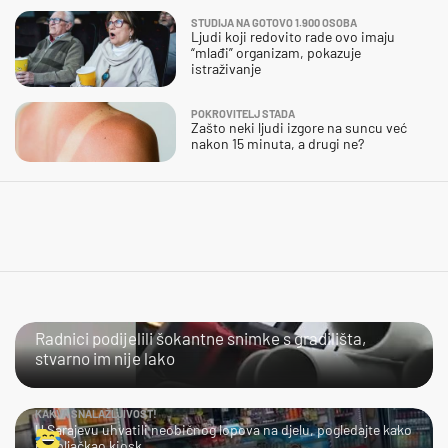
STUDIJA NA GOTOVO 1.900 OSOBA
Ljudi koji redovito rade ovo imaju
“mlađi” organizam, pokazuje
istraživanje
POKROVITELJ STADA
Zašto neki ljudi izgore na suncu već
nakon 15 minuta, a drugi ne?
NIJE IM LAKO
Radnici podijelili šokantne snimke s gradilišta,
stvarno im nije lako
KAKVA SNALAŽLJIVOST!
U Sarajevu uhvatili neobičnog lopova na djelu, pogledajte kako
je opljačkao kiosk