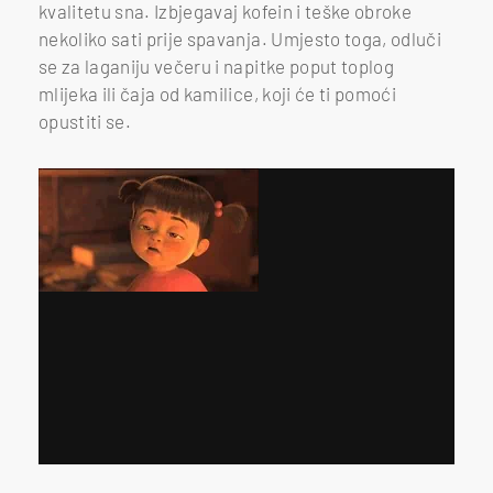
kvalitetu sna. Izbjegavaj kofein i teške obroke
nekoliko sati prije spavanja. Umjesto toga, odluči
se za laganiju večeru i napitke poput toplog
mlijeka ili čaja od kamilice, koji će ti pomoći
opustiti se.