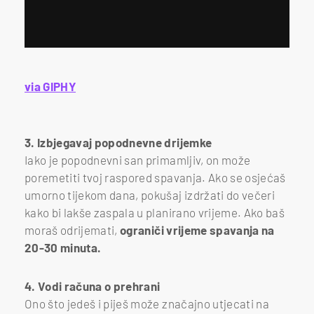
via GIPHY
3. Izbjegavaj popodnevne drijemke
Iako je popodnevni san primamljiv, on može
poremetiti tvoj raspored spavanja. Ako se osjećaš
umorno tijekom dana, pokušaj izdržati do večeri
kako bi lakše zaspala u planirano vrijeme. Ako baš
moraš odrijemati,
ograniči vrijeme spavanja na
20-30 minuta.
4. Vodi računa o prehrani
Ono što jedeš i piješ može značajno utjecati na