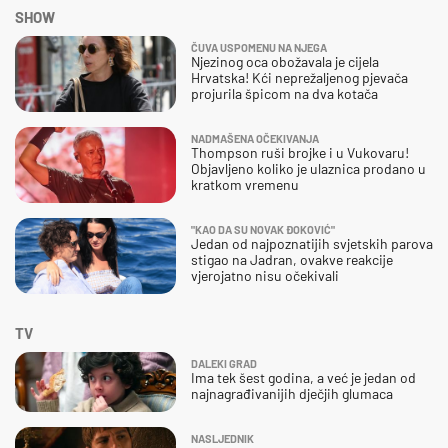
SHOW
ČUVA USPOMENU NA NJEGA
Njezinog oca obožavala je cijela
Hrvatska! Kći neprežaljenog pjevača
projurila špicom na dva kotača
NADMAŠENA OČEKIVANJA
Thompson ruši brojke i u Vukovaru!
Objavljeno koliko je ulaznica prodano u
kratkom vremenu
"KAO DA SU NOVAK ĐOKOVIĆ"
Jedan od najpoznatijih svjetskih parova
stigao na Jadran, ovakve reakcije
vjerojatno nisu očekivali
TV
DALEKI GRAD
Ima tek šest godina, a već je jedan od
najnagrađivanijih dječjih glumaca
NASLJEDNIK