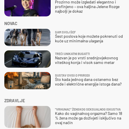
Prozirno može izgledati elegantno i
profinjeno – ova haljina Jelene Rozge
najbolji je dokaz
NOVAC
SAM SVOJ ŠEF
Šest poslova koje možete pokrenuti od
kuće uz minimalna ulaganja
TREĆI UNIKATNI BUGATTI
Nazvan je po vrsti srednjovjekovnog
viteškog konja i visok samo metar
SUSTAV OVISI O PRIRODI
Što kada jednog dana ostanemo bez
vode i električne energije istoga dana?
ZDRAVLJE
"VRHUNAC" ŽENSKOG SEKSUALNOG ISKUSTVA
Kako do vaginalnog orgazma? Samo 18
% žena može ga doživjeti isključivo na
ovaj način