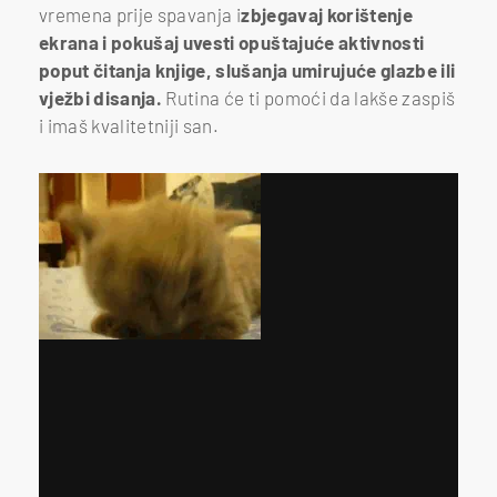
vremena prije spavanja i
zbjegavaj korištenje
ekrana i pokušaj uvesti opuštajuće aktivnosti
poput čitanja knjige, slušanja umirujuće glazbe ili
vježbi disanja.
Rutina će ti pomoći da lakše zaspiš
i imaš kvalitetniji san.