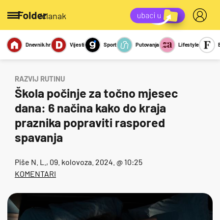
/članak
Dnevnik.hr
Vijesti
Sport
Putovanja
Lifestyle
Viralno
Miks
Kviz
Report
Sexy
RAZVIJ RUTINU
Škola počinje za točno mjesec
dana: 6 načina kako do kraja
praznika popraviti raspored
spavanja
Piše
N. L.
, 09. kolovoza. 2024. @ 10:25
KOMENTARI