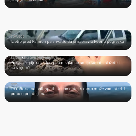
ČOVJEČE...
Izletio pred kamion pa shvatio da je napravio kobnu pogrešku
SLIJEDITE LI OVU PREPORUKU?
Pokazala gdje se u Jadranu nikako ne smije kupati, slažete li
se s njom?
HMM…
To rade samo psihopati: Jedan detalj s mora može vam otkriti
puno o prijateljima