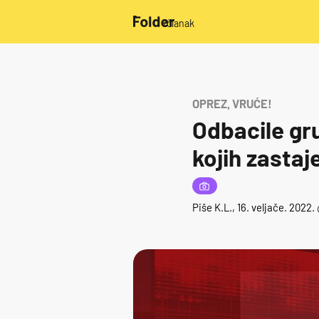
/članak
OPREZ, VRUĆE!
Odbacile gr
kojih zastaj
Piše
K.L.
, 16. veljače. 2022