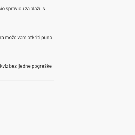
io spravicu za plažu s
ra može vam otkriti puno
 kviz bez ijedne pogreške