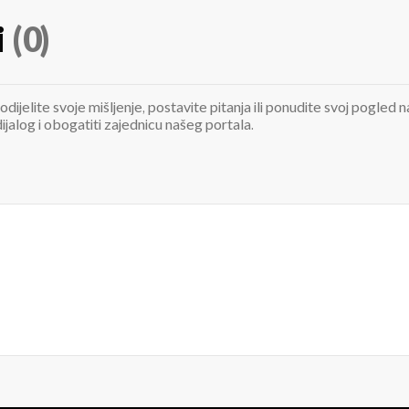
i
(0)
odijelite svoje mišljenje, postavite pitanja ili ponudite svoj pogle
jalog i obogatiti zajednicu našeg portala.