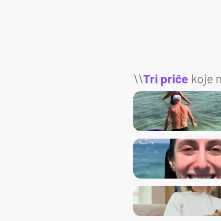
\\
Tri priče
koje m