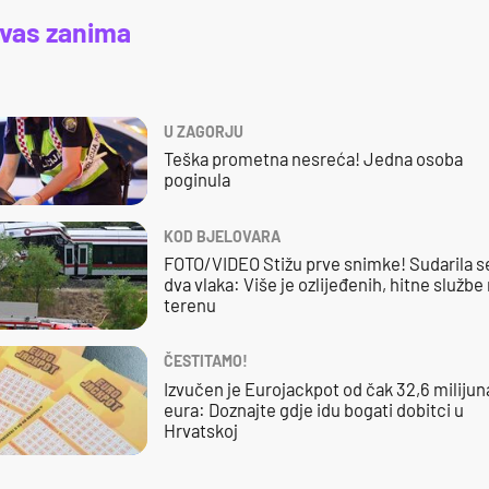
 vas zanima
U ZAGORJU
Teška prometna nesreća! Jedna osoba
poginula
KOD BJELOVARA
FOTO/VIDEO Stižu prve snimke! Sudarila s
dva vlaka: Više je ozlijeđenih, hitne službe
terenu
ČESTITAMO!
Izvučen je Eurojackpot od čak 32,6 milijun
eura: Doznajte gdje idu bogati dobitci u
Hrvatskoj