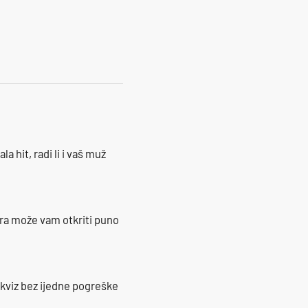
la hit, radi li i vaš muž
ra može vam otkriti puno
 kviz bez ijedne pogreške