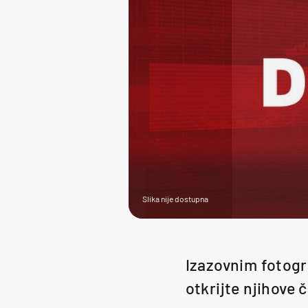
Slika nije dostupna
Izazovnim fotogra
otkrijte njihove č