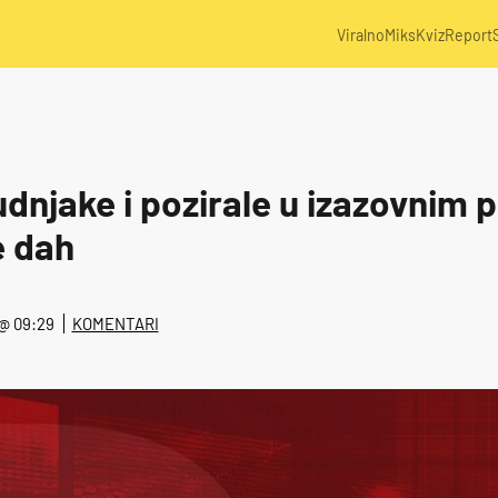
Viralno
Miks
Kviz
Report
udnjake i pozirale u izazovnim
e dah
. @ 09:29
KOMENTARI