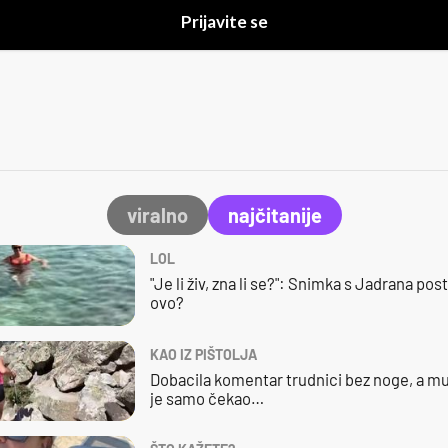
Prijavite se
viralno
najčitanije
LOL
"Je li živ, zna li se?": Snimka s Jadrana posta
ovo?
KAO IZ PIŠTOLJA
Dobacila komentar trudnici bez noge, a mu
je samo čekao…