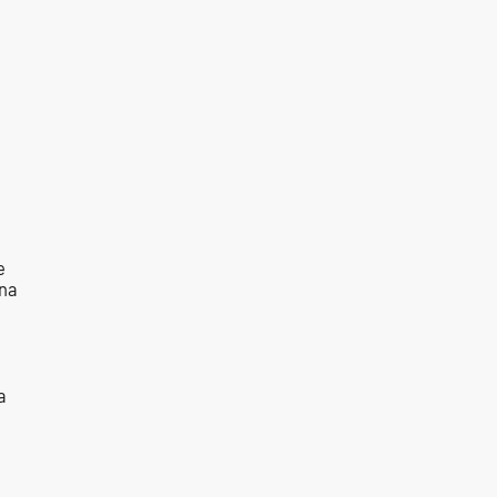
e
 na
a