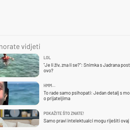
orate vidjeti
LOL
"Je li živ, zna li se?": Snimka s Jadrana posta
ovo?
HMM…
To rade samo psihopati: Jedan detalj s mo
o prijateljima
POKAŽITE ŠTO ZNATE!
Samo pravi intelektualci mogu riješiti ovaj