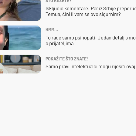
ŠTO KAŽETE?
Isključio komentare: Par iz Srbije preporuč
Temua, čini li vam se ovo sigurnim?
HMM…
To rade samo psihopati: Jedan detalj s mo
o prijateljima
POKAŽITE ŠTO ZNATE!
Samo pravi intelektualci mogu riješiti ovaj