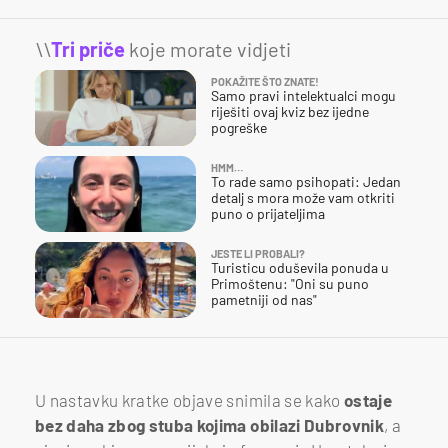
\\
Tri priče
koje morate vidjeti
POKAŽITE ŠTO ZNATE!
Samo pravi intelektualci mogu
riješiti ovaj kviz bez ijedne
pogreške
HMM…
To rade samo psihopati: Jedan
detalj s mora može vam otkriti
puno o prijateljima
JESTE LI PROBALI?
Turisticu oduševila ponuda u
Primoštenu: "Oni su puno
pametniji od nas"
U nastavku kratke objave snimila se kako
ostaje
bez daha zbog stuba kojima obilazi Dubrovnik
, a