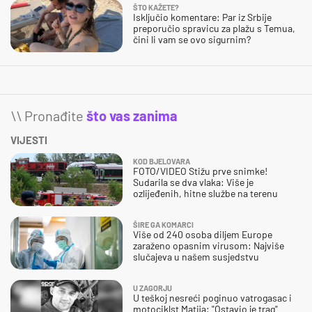
ŠTO KAŽETE?
Isključio komentare: Par iz Srbije
preporučio spravicu za plažu s Temua,
čini li vam se ovo sigurnim?
\\ Pronađite
što vas zanima
VIJESTI
KOD BJELOVARA
FOTO/VIDEO Stižu prve snimke!
Sudarila se dva vlaka: Više je
ozlijeđenih, hitne službe na terenu
ŠIRE GA KOMARCI
Više od 240 osoba diljem Europe
zaraženo opasnim virusom: Najviše
slučajeva u našem susjedstvu
U ZAGORJU
U teškoj nesreći poginuo vatrogasac i
motociklst Matija: "Ostavio je trag"