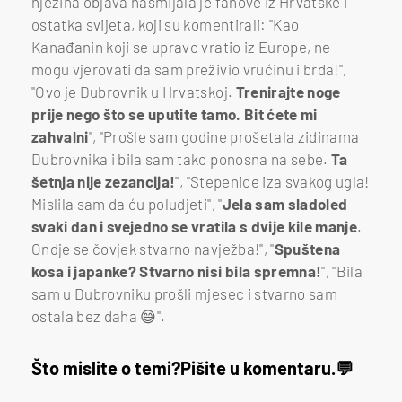
njezina objava nasmijala je fanove iz Hrvatske i
ostatka svijeta, koji su komentirali: "Kao
Kanađanin koji se upravo vratio iz Europe, ne
mogu vjerovati da sam preživio vrućinu i brda!",
"Ovo je Dubrovnik u Hrvatskoj.
Trenirajte noge
prije nego što se uputite tamo. Bit ćete mi
zahvalni
", "Prošle sam godine prošetala zidinama
Dubrovnika i bila sam tako ponosna na sebe.
Ta
šetnja nije zezancija!
", "Stepenice iza svakog ugla!
Mislila sam da ću poludjeti", "
J
ela sam sladoled
svaki dan i svejedno se vratila s dvije kile manje
.
Ondje se čovjek stvarno navježba!", "
Spuštena
kosa i japanke? Stvarno nisi bila spremna!
", "Bila
sam u Dubrovniku prošli mjesec i stvarno sam
ostala bez daha 😅".
Što mislite o temi?
Pišite u komentaru.