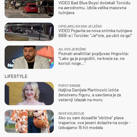
VIDEO Bad Blue Boysi dočekali Torcidu
na aerodromu, izbila velika masovna
tučnjava
CIPELARILI GA DOK JE LEŽAO
VIDEO Pojavila se nova snimka tučnjave
BBB-a i Torcide: "Je*ote, pa ubit će ga!"
AU, OVO JE RUŽNO
Poznati analitičar popljuvao Hrgovića:
"Lako ga je pogoditi, ne kreće se, ne
koristi noge..."
LIFESTYLE
POPUT SIRENE
Haljina Danijele Martinović ističe
ženstvenu figuru, a savršena je za
večernji izlazak na moru
NOVE KOLEKCIJE
Ako su vam dosadile “obične” plave
traperice, ove jeseni dolazite na svoje -
izdvajamo 15 hit modela