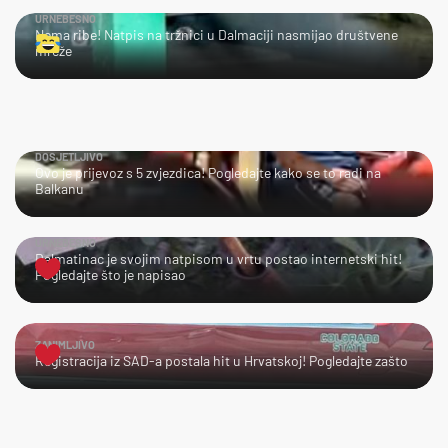
URNEBESNO
Nema ribe! Natpis na tržnici u Dalmaciji nasmijao društvene
mreže
DOSJETLJIVO
Ovo je prijevoz s 5 zvjezdica! Pogledajte kako se to radi na
Balkanu
URNEBESNO
Dalmatinac je svojim natpisom u vrtu postao internetski hit!
Pogledajte što je napisao
ZANIMLJIVO
Registracija iz SAD-a postala hit u Hrvatskoj! Pogledajte zašto