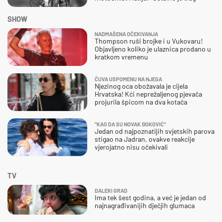
SHOW
NADMAŠENA OČEKIVANJA
Thompson ruši brojke i u Vukovaru!
Objavljeno koliko je ulaznica prodano u
kratkom vremenu
ČUVA USPOMENU NA NJEGA
Njezinog oca obožavala je cijela
Hrvatska! Kći neprežaljenog pjevača
projurila špicom na dva kotača
"KAO DA SU NOVAK ĐOKOVIĆ"
Jedan od najpoznatijih svjetskih parova
stigao na Jadran, ovakve reakcije
vjerojatno nisu očekivali
TV
DALEKI GRAD
Ima tek šest godina, a već je jedan od
najnagrađivanijih dječjih glumaca