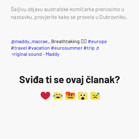
Šaljivu objavu australske komičarke prenosimo u
nastavku, provjerite kako se provela u Dubrovniku.
@maddy_macrae_
Breathtaking 😮‍💨
#europe
#travel
#vacation
#eurosummer
#trip
♬
original sound - Maddy
Sviđa ti se ovaj članak?