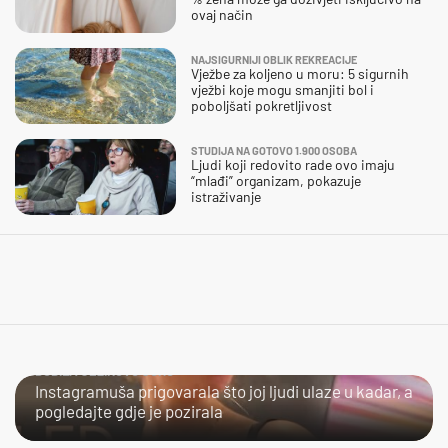
ovaj način
NAJSIGURNIJI OBLIK REKREACIJE
Vježbe za koljeno u moru: 5 sigurnih
vježbi koje mogu smanjiti bol i
poboljšati pokretljivost
STUDIJA NA GOTOVO 1.900 OSOBA
Ljudi koji redovito rade ovo imaju
“mlađi” organizam, pokazuje
istraživanje
DOBILA JEZIKOVU JUHU
Instagramuša prigovarala što joj ljudi ulaze u kadar, a
pogledajte gdje je pozirala