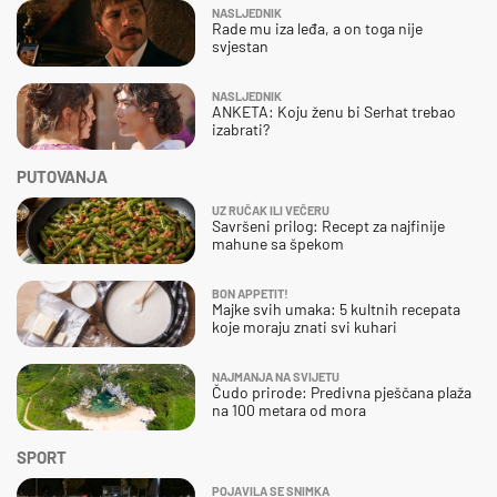
NASLJEDNIK
Rade mu iza leđa, a on toga nije
svjestan
NASLJEDNIK
ANKETA: Koju ženu bi Serhat trebao
izabrati?
PUTOVANJA
UZ RUČAK ILI VEČERU
Savršeni prilog: Recept za najfinije
mahune sa špekom
BON APPETIT!
Majke svih umaka: 5 kultnih recepata
koje moraju znati svi kuhari
NAJMANJA NA SVIJETU
Čudo prirode: Predivna pješčana plaža
na 100 metara od mora
SPORT
POJAVILA SE SNIMKA