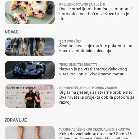
PREJEDNOSTAVNO ZA SLOŽITI
Ovo je pravi ljetni tiramisu s limunom i
borovnicama – baš osvježava i jako je
fin
NOVAC
SAM SVOJ ŠEF
Šest poslova koje možete pokrenuti od
kuće uz minimalna ulaganja
TREĆI UNIKATNI BUGATTI
Nazvan je po vrsti srednjovjekovnog
viteškog konja i visok samo metar
POKROVITELJ PHILIP MORRIS ZAGREB
Digitalna rješenja za stvarne probleme:
Dva hrvatska projekta dobila potporu za
razvoj
ZDRAVLJE
"VRHUNAC" ŽENSKOG SEKSUALNOG ISKUSTVA
Kako do vaginalnog orgazma? Samo 18
% žena može ga doživjeti isključivo na