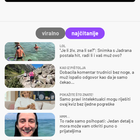
viralno
najčitanije
LOL
"Je li živ, zna li se?": Snimka s Jadrana
postala hit, radi li i vaš muž ovo?
KAO IZ PIŠTOLJA
Dobacila komentar trudnici bez noge, a
muž ispalio odgovor kao da je samo
čekao…
POKAŽITE ŠTO ZNATE!
Samo pravi intelektualci mogu riješiti
ovaj kviz bez ijedne pogreške
HMM…
To rade samo psihopati: Jedan detalj s
mora može vam otkriti puno o
prijateljima