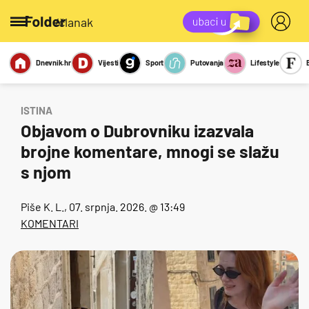
/članak
Dnevnik.hr
Vijesti
Sport
Putovanja
Lifestyle
Viralno
Miks
Kviz
Report
Sexy
ISTINA
Objavom o Dubrovniku izazvala
brojne komentare, mnogi se slažu
s njom
Piše
K. L.
, 07. srpnja. 2026. @ 13:49
KOMENTARI