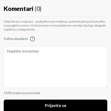
Komentari
(0)
Uključite se u raspravu – podijelite svoje mišljenje, postavite pitanja ili ponudite
svoj pogled na temu. Vaš komentar može potaknuti zanimljiv dijalog i obogatiti
zajednicu našeg portala.
Važna obavijest
!
1500 znakova preostalo
Prijavite se