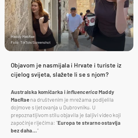
Maddy MacRae
Foto: TikTok/Screenshot
Objavom je nasmijala i Hrvate i turiste iz
cijelog svijeta, slažete li se s njom?
Australska komičarka i
influencerica
Maddy
MacRae
na društvenim je mrežama podijelila
dojmove s ljetovanja u Dubrovniku. U
prepoznatljivom stilu objavila je šaljivi video koji
započinje riječima: "
Europa te stvarno ostavlja
bez daha...
"