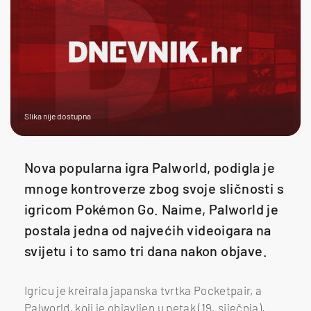
Slika nije dostupna
Nova popularna igra Palworld, podigla je
mnoge kontroverze zbog svoje sličnosti s
igricom Pokémon Go. Naime, Palworld je
postala jedna od najvećih videoigara na
svijetu i to samo tri dana nakon objave.
Igricu je kreirala japanska tvrtka Pocketpair, a
Palworld, koji je objavljen u petak (19. siječnja),