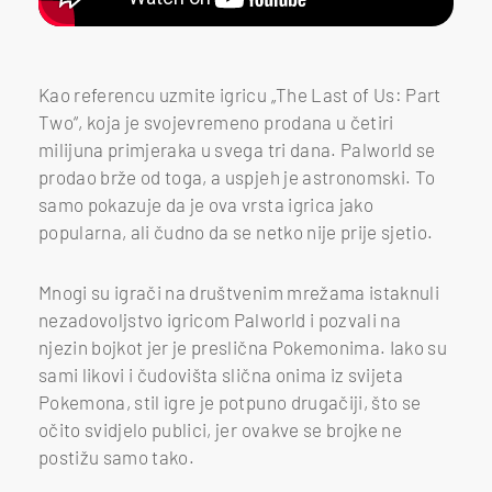
Kao referencu uzmite igricu „The Last of Us: Part
Two“, koja je svojevremeno prodana u četiri
milijuna primjeraka u svega tri dana. Palworld se
prodao brže od toga, a uspjeh je astronomski. To
samo pokazuje da je ova vrsta igrica jako
popularna, ali čudno da se netko nije prije sjetio.
Mnogi su igrači na društvenim mrežama istaknuli
nezadovoljstvo igricom Palworld i pozvali na
njezin bojkot jer je preslična Pokemonima. Iako su
sami likovi i čudovišta slična onima iz svijeta
Pokemona, stil igre je potpuno drugačiji, što se
očito svidjelo publici, jer ovakve se brojke ne
postižu samo tako.