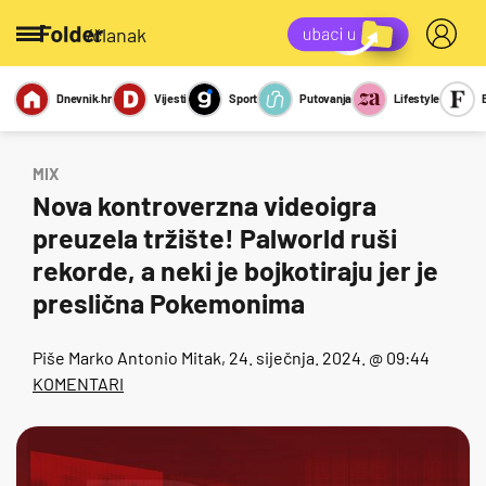
/članak
Dnevnik.hr
Vijesti
Sport
Putovanja
Lifestyle
Viralno
Miks
Kviz
Report
Sexy
MIX
Nova kontroverzna videoigra
preuzela tržište! Palworld ruši
rekorde, a neki je bojkotiraju jer je
preslična Pokemonima
Piše
Marko Antonio Mitak
, 24. siječnja. 2024. @ 09:44
KOMENTARI