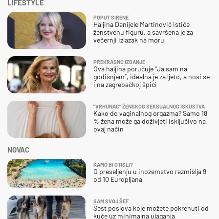
LIFESTYLE
POPUT SIRENE
Haljina Danijele Martinović ističe
ženstvenu figuru, a savršena je za
večernji izlazak na moru
PREKRASNO IZDANJE
Ova haljina poručuje “Ja sam na
godišnjem”, idealna je za ljeto, a nosi se
i na zagrebačkoj špici
"VRHUNAC" ŽENSKOG SEKSUALNOG ISKUSTVA
Kako do vaginalnog orgazma? Samo 18
% žena može ga doživjeti isključivo na
ovaj način
NOVAC
KAMO BI OTIŠLI?
O preseljenju u inozemstvo razmišlja 9
od 10 Europljana
SAM SVOJ ŠEF
Šest poslova koje možete pokrenuti od
kuće uz minimalna ulaganja