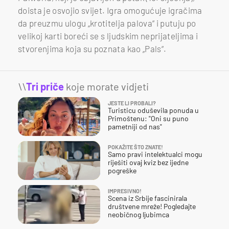
doista je osvojio svijet. Igra omogućuje igračima
da preuzmu ulogu „krotitelja palova“ i putuju po
velikoj karti boreći se s ljudskim neprijateljima i
stvorenjima koja su poznata kao „Pals“.
\\
Tri priče
koje morate vidjeti
JESTE LI PROBALI?
Turisticu oduševila ponuda u
Primoštenu: "Oni su puno
pametniji od nas"
POKAŽITE ŠTO ZNATE!
Samo pravi intelektualci mogu
riješiti ovaj kviz bez ijedne
pogreške
IMPRESIVNO!
Scena iz Srbije fascinirala
društvene mreže! Pogledajte
neobičnog ljubimca