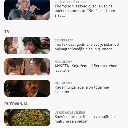
PRED 20 TISUĆA LJUDI
Thompson izazvao ovacije već na
početku koncerta: "Što ću kad sam
slab..."
TV
DALEKI GRAD
Ima tek šest godina, a već je jedan od
najnagrađivanijih dječjih glumaca
NASLJEDNIK
ANKETA: Koju ženu bi Serhat trebao
izabrati?
NASLJEDNIK
Rade mu iza leđa, a on toga nije
svjestan
PUTOVANJA
UZ RUČAK ILI VEČERU
Savršeni prilog: Recept za najfinije
mahune sa špekom