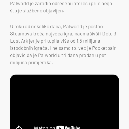
Palworld je zaradio određeni interes i prije nego
što je službeno objavljen.
U roku od nekoliko dana, Palworld je postao
Steamova treća najveća igra, nadmašivši i Dotu 3 i
Lost Ark jer je prikupila više od 1,5 milijuna
istodobnih igrača. I ne samo to, već je Pocketpair
objavio da je Palworld u tri dana prodan u pet
milijuna primjeraka.