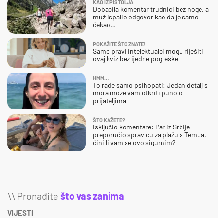
KAO IZ PIŠTOLJA
Dobacila komentar trudnici bez noge, a
muž ispalio odgovor kao da je samo
čekao…
POKAŽITE ŠTO ZNATE!
Samo pravi intelektualci mogu riješiti
ovaj kviz bez ijedne pogreške
HMM…
To rade samo psihopati: Jedan detalj s
mora može vam otkriti puno o
prijateljima
ŠTO KAŽETE?
Isključio komentare: Par iz Srbije
preporučio spravicu za plažu s Temua,
čini li vam se ovo sigurnim?
\\ Pronađite
što vas zanima
VIJESTI