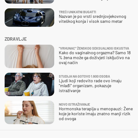
TREĆI UNIKATNI BUGATTI
Nazvan je po vrsti srednjovjekovnog
viteškog konja i visok samo metar
ZDRAVLJE
"VRHUNAC" ŽENSKOG SEKSUALNOG ISKUSTVA
Kako do vaginalnog orgazma? Samo 18
% žena može ga doživjeti isključivo na
ovaj način
STUDIJA NA GOTOVO 1.900 OSOBA
Ljudi koji redovito rade ovo imaju
“mlađi” organizam, pokazuje
istraživanje
NOVO ISTRAŽIVANJE
Hormonska terapija u menopauzi: Žene
koje je koriste imaju znatno manji rizik
od ovoga