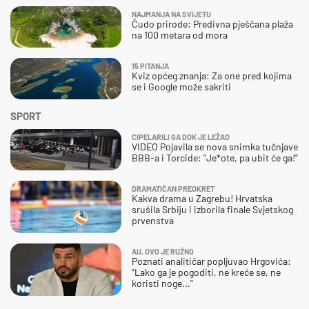
NAJMANJA NA SVIJETU
Čudo prirode: Predivna pješčana plaža
na 100 metara od mora
15 PITANJA
Kviz općeg znanja: Za one pred kojima
se i Google može sakriti
SPORT
CIPELARILI GA DOK JE LEŽAO
VIDEO Pojavila se nova snimka tučnjave
BBB-a i Torcide: "Je*ote, pa ubit će ga!"
DRAMATIČAN PREOKRET
Kakva drama u Zagrebu! Hrvatska
srušila Srbiju i izborila finale Svjetskog
prvenstva
AU, OVO JE RUŽNO
Poznati analitičar popljuvao Hrgovića:
"Lako ga je pogoditi, ne kreće se, ne
koristi noge..."