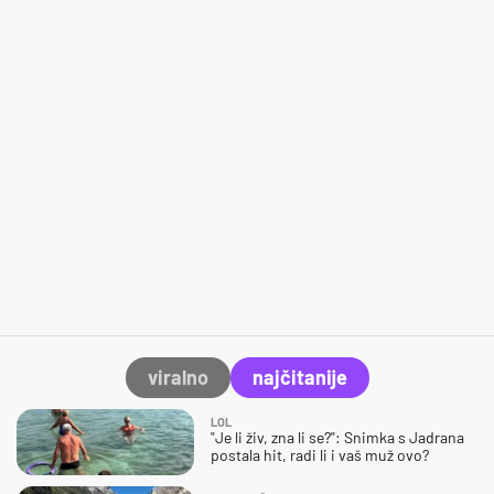
viralno
najčitanije
LOL
"Je li živ, zna li se?": Snimka s Jadrana
postala hit, radi li i vaš muž ovo?