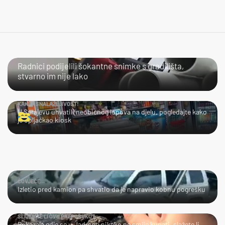
NIJE IM LAKO
Radnici podijelili šokantne snimke s gradilišta,
stvarno im nije lako
KAKVA SNALAŽLJIVOST!
U Sarajevu uhvatili neobičnog lopova na djelu, pogledajte kako
je opljačkao kiosk
ČOVJEČE...
Izletio pred kamion pa shvatio da je napravio kobnu pogrešku
SLIJEDITE LI OVU PREPORUKU?
Pokazala gdje se u Jadranu nikako ne smije kupati, slažete li