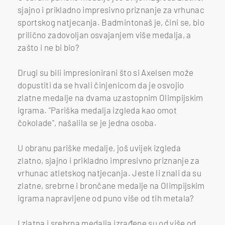
sjajno i prikladno impresivno priznanje za vrhunac
sportskog natjecanja. Badmintonaš je, čini se, bio
prilično zadovoljan osvajanjem više medalja, a
zašto i ne bi bio?
Drugi su bili impresionirani što si Axelsen može
dopustiti da se hvali činjenicom da je osvojio
zlatne medalje na dvama uzastopnim Olimpijskim
igrama. "Pariška medalja izgleda kao omot
čokolade", našalila se je jedna osoba.
U obranu pariške medalje, još uvijek izgleda
zlatno, sjajno i prikladno impresivno priznanje za
vrhunac atletskog natjecanja. Jeste li znali da su
zlatne, srebrne i brončane medalje na Olimpijskim
igrama napravljene od puno više od tih metala?
I zlatna i srebrna medalja izrađene su od više od