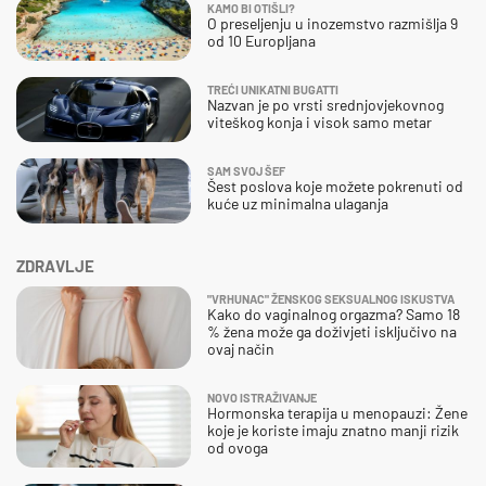
KAMO BI OTIŠLI?
O preseljenju u inozemstvo razmišlja 9
od 10 Europljana
TREĆI UNIKATNI BUGATTI
Nazvan je po vrsti srednjovjekovnog
viteškog konja i visok samo metar
SAM SVOJ ŠEF
Šest poslova koje možete pokrenuti od
kuće uz minimalna ulaganja
ZDRAVLJE
"VRHUNAC" ŽENSKOG SEKSUALNOG ISKUSTVA
Kako do vaginalnog orgazma? Samo 18
% žena može ga doživjeti isključivo na
ovaj način
NOVO ISTRAŽIVANJE
Hormonska terapija u menopauzi: Žene
koje je koriste imaju znatno manji rizik
od ovoga