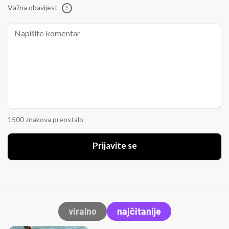
Važna obavijest
!
1500 znakova preostalo
Prijavite se
viralno
najčitanije