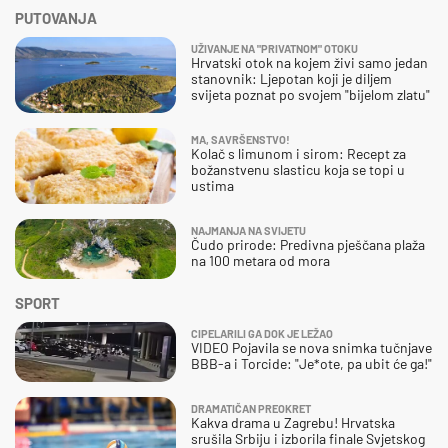
PUTOVANJA
UŽIVANJE NA "PRIVATNOM" OTOKU
Hrvatski otok na kojem živi samo jedan
stanovnik: Ljepotan koji je diljem
svijeta poznat po svojem "bijelom zlatu"
MA, SAVRŠENSTVO!
Kolač s limunom i sirom: Recept za
božanstvenu slasticu koja se topi u
ustima
NAJMANJA NA SVIJETU
Čudo prirode: Predivna pješčana plaža
na 100 metara od mora
SPORT
CIPELARILI GA DOK JE LEŽAO
VIDEO Pojavila se nova snimka tučnjave
BBB-a i Torcide: "Je*ote, pa ubit će ga!"
DRAMATIČAN PREOKRET
Kakva drama u Zagrebu! Hrvatska
srušila Srbiju i izborila finale Svjetskog