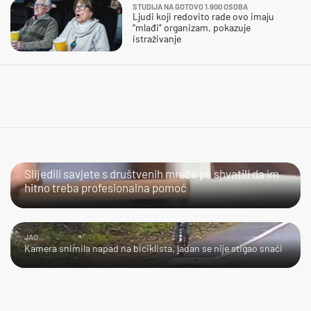
STUDIJA NA GOTOVO 1.900 OSOBA
Ljudi koji redovito rade ovo imaju
“mlađi” organizam, pokazuje
istraživanje
URADI SAM?
Slijedili savjete s društvenih mreža pa shvatili da im
hitno treba profesionalna pomoć
JAO...
Kamera snimila napad na biciklista, jadan se nije stigao snaći