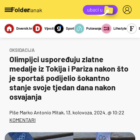
/članak
Dnevnik.hr
Vijesti
Sport
Putovanja
Lifestyle
Viralno
Miks
Kviz
Report
Sexy
OKSIDACIJA
Olimpijci uspoređuju zlatne
medalje iz Tokija i Pariza nakon što
je sportaš podijelio šokantno
stanje svoje tjedan dana nakon
osvajanja
Piše
Marko Antonio Mitak
, 13. kolovoza. 2024. @ 10:22
KOMENTARI