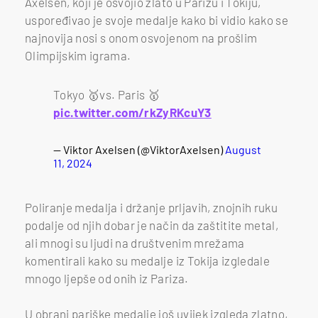
Axelsen, koji je osvojio zlato u Parizu i Tokiju,
uspoređivao je svoje medalje kako bi vidio kako se
najnovija nosi s onom osvojenom na prošlim
Olimpijskim igrama.
Tokyo 🥇vs. Paris 🥇
pic.twitter.com/rkZyRKcuY3
— Viktor Axelsen (@ViktorAxelsen)
August
11, 2024
Poliranje medalja i držanje prljavih, znojnih ruku
podalje od njih dobar je način da zaštitite metal,
ali mnogi su ljudi na društvenim mrežama
komentirali kako su medalje iz Tokija izgledale
mnogo ljepše od onih iz Pariza.
U obrani pariške medalje još uvijek izgleda zlatno,