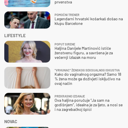
prvenstva
POMOĆNI TRENER
Legendarni hrvatski košarkaš došao na
klupu Barcelone
LIFESTYLE
POPUT SIRENE
Haljina Danijele Martinović ističe
ženstvenu figuru, a savršena je za
večernji izlazak na moru
"VRHUNAC" ŽENSKOG SEKSUALNOG ISKUSTVA
Kako do vaginalnog orgazma? Samo 18
% žena može ga doživjeti isključivo na
ovaj način
PREKRASNO IZDANJE
Ova haljina poručuje “Ja sam na
godišnjem”, idealna je za ljeto, a nosi se
i na zagrebačkoj špici
NOVAC