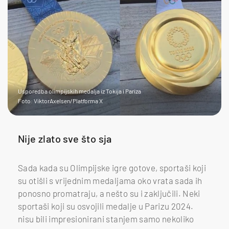
Usporedba olimpijskih medalja iz Tokija i Pariza
Foto: ViktorAxelsen/Platforma X
Nije zlato sve što sja
Sada kada su Olimpijske igre gotove, sportaši koji
su otišli s vrijednim medaljama oko vrata sada ih
ponosno promatraju, a nešto su i zaključili. Neki
sportaši koji su osvojili medalje u Parizu 2024.
nisu bili impresionirani stanjem samo nekoliko