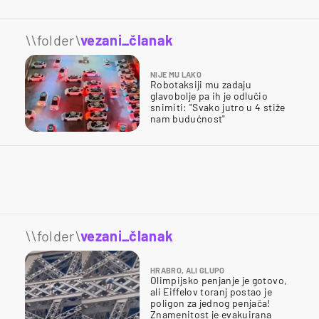
\\folder\
vezani_članak
NIJE MU LAKO
Robotaksiji mu zadaju
glavobolje pa ih je odlučio
snimiti: "Svako jutro u 4 stiže
nam budućnost"
\\folder\
vezani_članak
HRABRO, ALI GLUPO
Olimpijsko penjanje je gotovo,
ali Eiffelov toranj postao je
poligon za jednog penjača!
Znamenitost je evakuirana