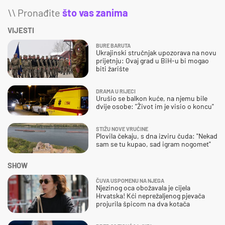
\\ Pronađite
što vas zanima
VIJESTI
BURE BARUTA
Ukrajinski stručnjak upozorava na novu
prijetnju: Ovaj grad u BiH-u bi mogao
biti žarište
DRAMA U RIJECI
Urušio se balkon kuće, na njemu bile
dvije osobe: "Život im je visio o koncu"
STIŽU NOVE VRUĆINE
Plovila čekaju, s dna izviru čuda: "Nekad
sam se tu kupao, sad igram nogomet"
SHOW
ČUVA USPOMENU NA NJEGA
Njezinog oca obožavala je cijela
Hrvatska! Kći neprežaljenog pjevača
projurila špicom na dva kotača