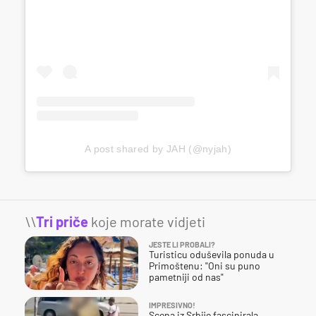
A post shared by JAH (@nyjah)
\\
Tri priče
koje morate vidjeti
JESTE LI PROBALI?
Turisticu oduševila ponuda u
Primoštenu: "Oni su puno
pametniji od nas"
IMPRESIVNO!
Scena iz Srbije fascinirala