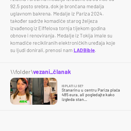
92,5 posto srebra, dok je brončana medalja
uglavnom bakrena. Medalje iz Pariza 2024.
također sadrže komadiće starog željeza
izvađenog iz Eiffelova tornja tijekom godina
obnove i renoviranja. Medalje iz Tokija imale su
komadiće recikliranih elektroničkih uređaja koje
su ljudi donirali, prenosi nam
LADBible
.
\\folder\
vezani_članak
ISPLATI LI SE?
Stanarinu u centru Pariza plaća
485 eura, ali pogledajte kako
izgleda stan…