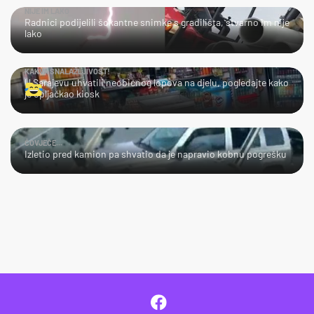
NIJE IM LAKO
Radnici podijelili šokantne snimke s gradilišta, stvarno im nije
lako
KAKVA SNALAŽLJIVOST!
U Sarajevu uhvatili neobičnog lopova na djelu, pogledajte kako
je opljačkao kiosk
ČOVJEČE...
Izletio pred kamion pa shvatio da je napravio kobnu pogrešku