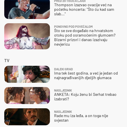
PRED 20 TISUĆA LJUDI
Thompson izazvao ovacije već na
početku koncerta: "Što ću kad sam
slab..."
PONOVNO POD POVEĆALOM
Što se sve događalo na hrvatskom
otoku pod osramoćenim glumcem?
Bizarni prizori i danas izazivaju
nevjericu
TV
DALEKI GRAD
Ima tek šest godina, a već je jedan od
najnagrađivanijih dječjih glumaca
NASLJEDNIK
ANKETA: Koju ženu bi Serhat trebao
izabrati?
NASLJEDNIK
Rade mu iza leđa, a on toga nije
svjestan