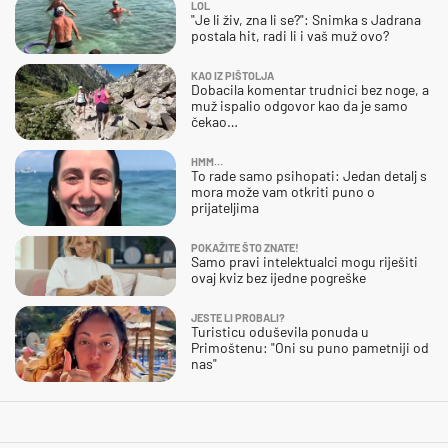
LOL
"Je li živ, zna li se?": Snimka s Jadrana
postala hit, radi li i vaš muž ovo?
KAO IZ PIŠTOLJA
Dobacila komentar trudnici bez noge, a
muž ispalio odgovor kao da je samo
čekao…
HMM…
To rade samo psihopati: Jedan detalj s
mora može vam otkriti puno o
prijateljima
POKAŽITE ŠTO ZNATE!
Samo pravi intelektualci mogu riješiti
ovaj kviz bez ijedne pogreške
JESTE LI PROBALI?
Turisticu oduševila ponuda u
Primoštenu: "Oni su puno pametniji od
nas"