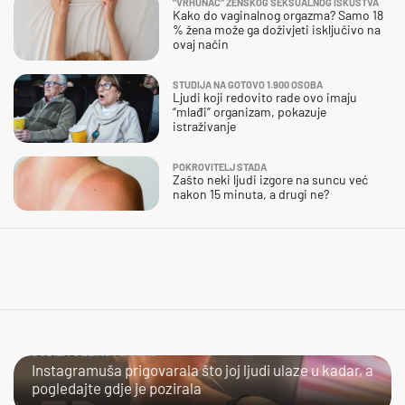
"VRHUNAC" ŽENSKOG SEKSUALNOG ISKUSTVA
Kako do vaginalnog orgazma? Samo 18
% žena može ga doživjeti isključivo na
ovaj način
STUDIJA NA GOTOVO 1.900 OSOBA
Ljudi koji redovito rade ovo imaju
“mlađi” organizam, pokazuje
istraživanje
POKROVITELJ STADA
Zašto neki ljudi izgore na suncu već
nakon 15 minuta, a drugi ne?
DOBILA JEZIKOVU JUHU
Instagramuša prigovarala što joj ljudi ulaze u kadar, a
pogledajte gdje je pozirala