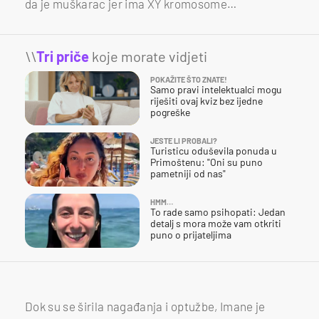
da je muškarac jer ima XY kromosome…
\\
Tri priče
koje morate vidjeti
POKAŽITE ŠTO ZNATE!
Samo pravi intelektualci mogu
riješiti ovaj kviz bez ijedne
pogreške
JESTE LI PROBALI?
Turisticu oduševila ponuda u
Primoštenu: "Oni su puno
pametniji od nas"
HMM…
To rade samo psihopati: Jedan
detalj s mora može vam otkriti
puno o prijateljima
Dok su se širila nagađanja i optužbe, Imane je