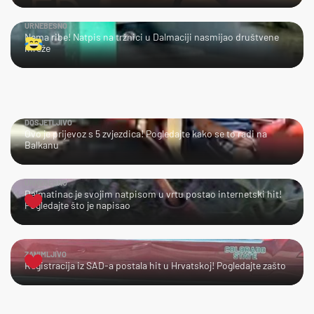
URNEBESNO
Nema ribe! Natpis na tržnici u Dalmaciji nasmijao društvene
mreže
DOSJETLJIVO
Ovo je prijevoz s 5 zvjezdica! Pogledajte kako se to radi na
Balkanu
URNEBESNO
Dalmatinac je svojim natpisom u vrtu postao internetski hit!
Pogledajte što je napisao
ZANIMLJIVO
Registracija iz SAD-a postala hit u Hrvatskoj! Pogledajte zašto