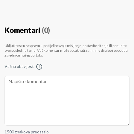
Komentari
(0)
Uključite se u raspravu – podijelite svoje mišljenje, postavite pitanja ili ponudite
svoj pogled na temu. Vaš komentar može potaknuti zanimljiv dijalog i obogatiti
zajednicu našeg portala.
Važna obavijest
!
1500 znakova preostalo