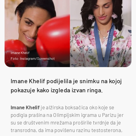
Imane Khelif
Foto: Instagram/Screenshot
Imane Khelif podijelila je snimku na kojoj
pokazuje kako izgleda izvan ringa.
Imane Khelif
je alžirska boksačica oko koje se
podigla prašina na Olimpijskim igrama u Parizu jer
su se društvenim mrežama proširile tvrdnje da je
transrodna, da ima povišenu razinu testosterona,