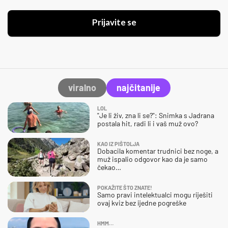
Prijavite se
viralno
najčitanije
LOL
"Je li živ, zna li se?": Snimka s Jadrana
postala hit, radi li i vaš muž ovo?
KAO IZ PIŠTOLJA
Dobacila komentar trudnici bez noge, a
muž ispalio odgovor kao da je samo
čekao…
POKAŽITE ŠTO ZNATE!
Samo pravi intelektualci mogu riješiti
ovaj kviz bez ijedne pogreške
HMM…