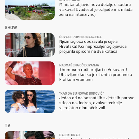
Ministar objavio nove detalje o sudaru
vlakova! Dvadeset je ozlijeđenih, mlađa
žena na intenzivnoj
SHOW
ČUVA USPOMENU NA NJEGA
Njezinog oca obožavala je cijela
Hrvatska! Kći neprežaljenog pjevača
projurila špicom na dva kotača
NADMAŠENA OČEKIVANJA
Thompson ruši brojke i u Vukovaru!
Objavljeno koliko je ulaznica prodano u
kratkom vremenu
"KAO DA SU NOVAK ĐOKOVIĆ"
Jedan od najpoznatijih svjetskih parova
stigao na Jadran, ovakve reakcije
vjerojatno nisu očekivali
TV
DALEKI GRAD