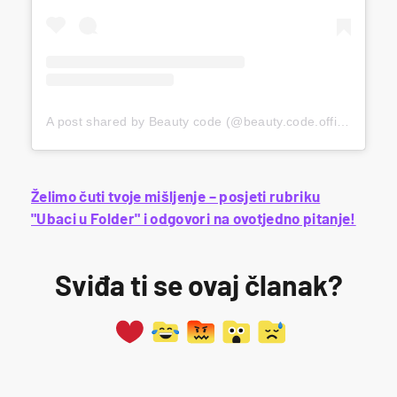
A post shared by Beauty code (@beauty.code.officiel)
Želimo čuti tvoje mišljenje – posjeti rubriku
"Ubaci u Folder" i odgovori na ovotjedno pitanje!
Sviđa ti se ovaj članak?