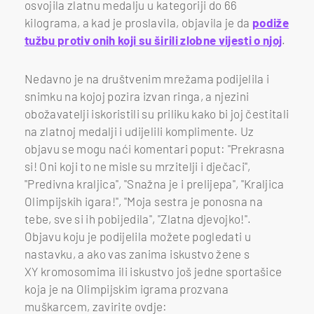
osvojila zlatnu medalju u kategoriji do 66
kilograma, a kad je proslavila, objavila je da
podiže
tužbu protiv onih koji su širili zlobne vijesti o njoj
.
Nedavno je na društvenim mrežama podijelila i
snimku na kojoj pozira izvan ringa, a njezini
obožavatelji iskoristili su priliku kako bi joj čestitali
na zlatnoj medalji i udijelili komplimente. Uz
objavu se mogu naći komentari poput: "Prekrasna
si! Oni koji to ne misle su mrzitelji i dječaci",
"Predivna kraljica", "Snažna je i prelijepa", "Kraljica
Olimpijskih igara!", "Moja sestra je ponosna na
tebe, sve si ih pobijedila", "Zlatna djevojko!".
Objavu koju je podijelila možete pogledati u
nastavku, a ako vas zanima iskustvo žene s
XY kromosomima ili iskustvo još jedne sportašice
koja je na Olimpijskim igrama prozvana
muškarcem, zavirite ovdje: