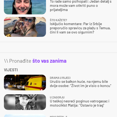
To rade samo psihopati: Jedan detalj s
mora može vam otkriti puno o
prijateljima
ŠTO KAŽETE?
Isključio komentare: Par iz Srbije
preporučio spravicu za plažu s Temua,
čini li vam se ovo sigurnim?
\\ Pronađite
što vas zanima
VIJESTI
DRAMA U RIJECI
Urušio se balkon kuće, na njemu bile
dvije osobe: "Život im je visio o koncu"
U ZAGORJU
U teškoj nesreći poginuo vatrogasac i
motociklst Matija: "Ostavio je trag"
NOVI DETALJI