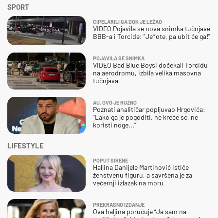
SPORT
CIPELARILI GA DOK JE LEŽAO
VIDEO Pojavila se nova snimka tučnjave
BBB-a i Torcide: "Je*ote, pa ubit će ga!"
POJAVILA SE SNIMKA
VIDEO Bad Blue Boysi dočekali Torcidu
na aerodromu, izbila velika masovna
tučnjava
AU, OVO JE RUŽNO
Poznati analitičar popljuvao Hrgovića:
"Lako ga je pogoditi, ne kreće se, ne
koristi noge..."
LIFESTYLE
POPUT SIRENE
Haljina Danijele Martinović ističe
ženstvenu figuru, a savršena je za
večernji izlazak na moru
PREKRASNO IZDANJE
Ova haljina poručuje “Ja sam na