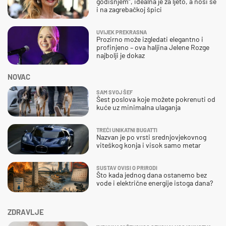
godišnjem”, idealna je za ljeto, a nosi se
i na zagrebačkoj špici
UVIJEK PREKRASNA
Prozirno može izgledati elegantno i
profinjeno – ova haljina Jelene Rozge
najbolji je dokaz
NOVAC
SAM SVOJ ŠEF
Šest poslova koje možete pokrenuti od
kuće uz minimalna ulaganja
TREĆI UNIKATNI BUGATTI
Nazvan je po vrsti srednjovjekovnog
viteškog konja i visok samo metar
SUSTAV OVISI O PRIRODI
Što kada jednog dana ostanemo bez
vode i električne energije istoga dana?
ZDRAVLJE