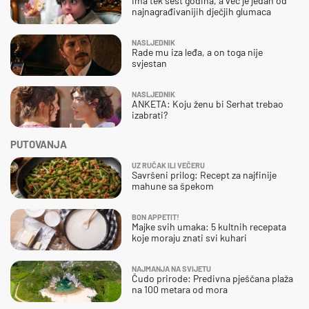
Ima tek šest godina, a već je jedan od
najnagrađivanijih dječjih glumaca
NASLJEDNIK
Rade mu iza leđa, a on toga nije
svjestan
NASLJEDNIK
ANKETA: Koju ženu bi Serhat trebao
izabrati?
PUTOVANJA
UZ RUČAK ILI VEČERU
Savršeni prilog: Recept za najfinije
mahune sa špekom
BON APPETIT!
Majke svih umaka: 5 kultnih recepata
koje moraju znati svi kuhari
NAJMANJA NA SVIJETU
Čudo prirode: Predivna pješčana plaža
na 100 metara od mora