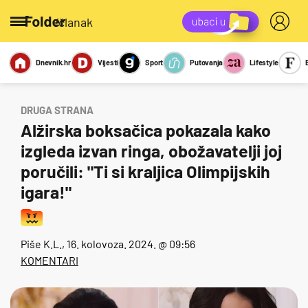
/članak
Dnevnik.hr
Vijesti
Sport
Putovanja
Lifestyle
Viralno
Miks
Kviz
Report
Sexy
DRUGA STRANA
Alžirska boksačica pokazala kako
izgleda izvan ringa, obožavatelji joj
poručili: "Ti si kraljica Olimpijskih
igara!"
Piše
K.L.
, 16. kolovoza. 2024. @ 09:56
KOMENTARI