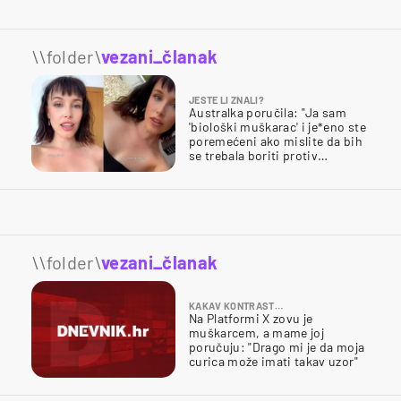
\\folder\
vezani_članak
JESTE LI ZNALI?
Australka poručila: "Ja sam
'biološki muškarac' i je*eno ste
poremećeni ako mislite da bih
se trebala boriti protiv
muškaraca"
\\folder\
vezani_članak
KAKAV KONTRAST…
Na Platformi X zovu je
muškarcem, a mame joj
poručuju: "Drago mi je da moja
curica može imati takav uzor"